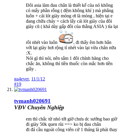
Đôi asia làm đau chân là thiết kế của nó không
có mấy phần rỗng ( đệm không khí ) mà phẳng
luôn + cái lót giày mỏng ơi là mỏng , hiện tại e
đang chữa cháy = cách lấy cái lót giày của đôi
giày cũ ( khá dày gấp đôi của thằng ASIA ) tỉa lại
rồi nhét vào luôn
, đi thấy êm hơn hẳn
với lại giày hơi rộng tí nhét vào lại vừa chân nữa
:X.
Nói gì thì nói, nên sắm 1 đôi chính hãng cho
chắc ăn, không thì tiền thuốc còn mắc hơn tiền
giầy .
ga4ever
,
11/1/12
#19
tvmanh020691
VĐV Chuyên Nghiệp
em thì chắc từ nhỏ tới giờ chưa dc sướng bao giờ
đi giày 50k quen rùi ==> ko bị đau chân
đi đá cầu ngoài công viên cứ 1 tháng là phải thay