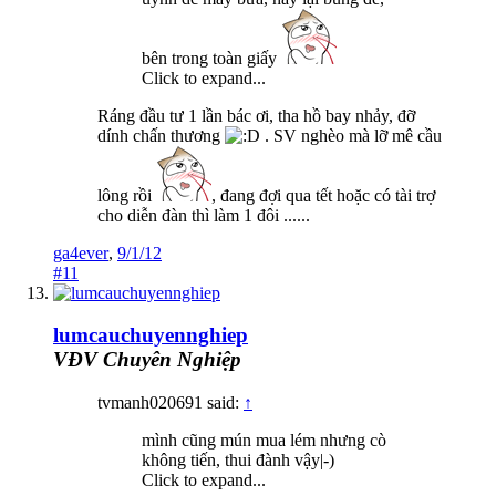
bên trong toàn giấy
Click to expand...
Ráng đầu tư 1 lần bác ơi, tha hồ bay nhảy, đỡ
dính chấn thương
. SV nghèo mà lỡ mê cầu
lông rồi
, đang đợi qua tết hoặc có tài trợ
cho diễn đàn thì làm 1 đôi ......
ga4ever
,
9/1/12
#11
lumcauchuyennghiep
VĐV Chuyên Nghiệp
tvmanh020691 said:
↑
mình cũng mún mua lém nhưng cò
không tiến, thui đành vậy|-)
Click to expand...