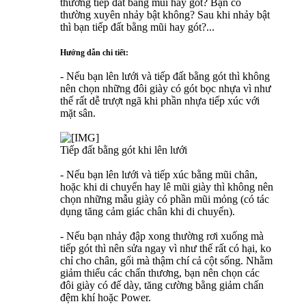
thường tiếp đất bằng mũi hay gót? Bạn có
thường xuyên nhảy bật không? Sau khi nhảy bật
thì bạn tiếp đất bằng mũi hay gót?...
Hướng dẫn chi tiết:
- Nếu bạn lên lưới và tiếp đất bằng gót thì không
nên chọn những đôi giày có gót bọc nhựa vì như
thế rất dễ trượt ngã khi phần nhựa tiếp xúc với
mặt sân.
Tiếp đất bằng gót khi lên lưới
- Nếu bạn lên lưới và tiếp xúc bằng mũi chân,
hoặc khi di chuyển hay lê mũi giày thì không nên
chọn những mẫu giày có phần mũi mỏng (có tác
dụng tăng cảm giác chân khi di chuyển).
- Nếu bạn nhảy đập xong thường rơi xuống mà
tiếp gót thì nên sửa ngay vì như thế rất có hại, ko
chỉ cho chân, gối mà thậm chí cả cột sống. Nhằm
giảm thiểu các chấn thương, bạn nên chọn các
đôi giày có đế dày, tăng cường bằng giảm chấn
đệm khí hoặc Power.