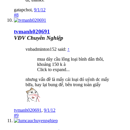
gatapchoi
,
9/1/12
#8
tvmanh020691
VĐV Chuyên Nghiệp
vnbadminton152 said:
↑
mua dày cầu lông loại bình dân thôi,
khoảng 150 k à
Click to expand...
nhưng vấn đề là mấy cái loại đó uýnh dc mấy
bữa, hay lại bung đế, bên trong toàn giấy
tvmanh020691
,
9/1/12
#9