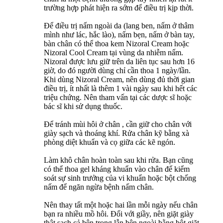
trường hợp phát hiện ra sớm để điều trị kịp thời.
Để điều trị nấm ngoài da (lang ben, nấm ở thâm
mình như lác, hắc lào), nấm bẹn, nấm ở bàn tay,
bàn chân có thể thoa kem Nizoral Cream hoặc
Nizoral Cool Cream tại vùng da nhiễm nấm.
Nizoral được lưu giữ trên da liên tục sau hơn 16
giờ, do đó người dùng chỉ cần thoa 1 ngày/lần.
Khi dùng Nizoral Cream, nên dùng đủ thời gian
điều trị, ít nhất là thêm 1 vài ngày sau khi hết các
triệu chứng. Nên tham vấn tại các dược sĩ hoặc
bác sĩ khi sử dụng thuốc.
Để tránh mùi hôi ở chân , cần giữ cho chân với
giày sạch và thoáng khí. Rửa chân kỹ bằng xà
phòng diệt khuẩn và cọ giữa các kẽ ngón.
Làm khô chân hoàn toàn sau khi rửa. Bạn cũng
có thể thoa gel kháng khuẩn vào chân để kiểm
soát sự sinh trưởng của vi khuẩn hoặc bột chống
nấm để ngăn ngừa bệnh nấm chân.
Nên thay tất một hoặc hai lần mỗi ngày nếu chân
bạn ra nhiều mồ hôi. Đối với giầy, nên giặt giày
thật sạch cả bên trong lẫn bên ngoài bằng bột giặt