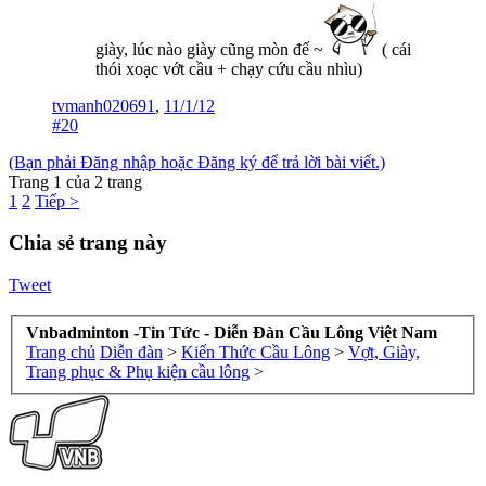
giày, lúc nào giày cũng mòn đế ~
( cái
thói xoạc vớt cầu + chạy cứu cầu nhìu)
tvmanh020691
,
11/1/12
#20
(Bạn phải Đăng nhập hoặc Đăng ký để trả lời bài viết.)
Trang 1 của 2 trang
1
2
Tiếp >
Chia sẻ trang này
Tweet
Vnbadminton -Tin Tức - Diễn Đàn Cầu Lông Việt Nam
Trang chủ
Diễn đàn
>
Kiến Thức Cầu Lông
>
Vợt, Giày,
Trang phục & Phụ kiện cầu lông
>