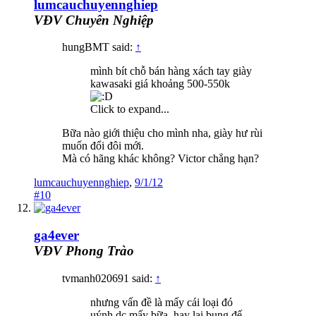
lumcauchuyennghiep
VĐV Chuyên Nghiệp
hungBMT said:
↑
mình bít chỗ bán hàng xách tay giày
kawasaki giá khoảng 500-550k
Click to expand...
Bữa nào giới thiệu cho mình nha, giày hư rùi
muốn đổi đôi mới.
Mà có hãng khác không? Victor chẳng hạn?
lumcauchuyennghiep
,
9/1/12
#10
ga4ever
VĐV Phong Trào
tvmanh020691 said:
↑
nhưng vấn đề là mấy cái loại đó
uýnh dc mấy bữa, hay lại bung đế,