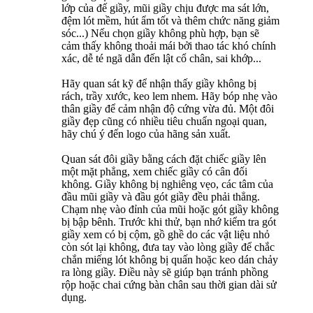
lớp của đế giầy, mũi giầy chịu được ma sát lớn,
đệm lót mềm, hút ẩm tốt và thêm chức năng giảm
sóc...) Nếu chọn giầy không phù hợp, bạn sẽ
cảm thấy không thoải mái bởi thao tác khó chính
xác, dễ té ngã dẫn đến lật cổ chân, sai khớp...
Hãy quan sát kỹ để nhận thấy giầy không bị
rách, trầy xước, keo lem nhem. Hãy bóp nhẹ vào
thân giầy để cảm nhận độ cứng vừa đủ. Một đôi
giầy đẹp cũng có nhiều tiêu chuẩn ngoại quan,
hãy chú ý đến logo của hãng sản xuất.
Quan sát đôi giầy bằng cách đặt chiếc giầy lên
một mặt phẳng, xem chiếc giầy có cân đối
không. Giầy không bị nghiêng vẹo, các tâm của
đầu mũi giầy và đầu gót giầy đều phải thẳng.
Chạm nhẹ vào đỉnh của mũi hoặc gót giầy không
bị bập bênh. Trước khi thử, bạn nhớ kiểm tra gót
giầy xem có bị cộm, gồ ghề do các vật liệu nhỏ
còn sót lại không, đưa tay vào lòng giầy để chắc
chắn miếng lót không bị quấn hoặc keo dán chảy
ra lòng giầy. Điều này sẽ giúp bạn tránh phồng
rộp hoặc chai cứng bàn chân sau thời gian dài sử
dụng.