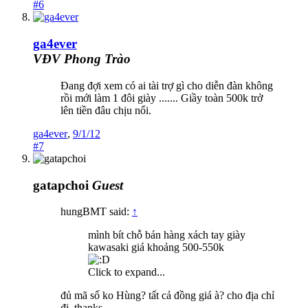
#6
ga4ever
VĐV Phong Trào
Đang đợi xem có ai tài trợ gì cho diễn đàn không
rồi mới làm 1 đôi giày ....... Giầy toàn 500k trở
lên tiền đâu chịu nổi.
ga4ever
,
9/1/12
#7
gatapchoi
Guest
hungBMT said:
↑
mình bít chỗ bán hàng xách tay giày
kawasaki giá khoảng 500-550k
Click to expand...
đủ mã số ko Hùng? tất cả đồng giá à? cho địa chỉ
đi, thanks.