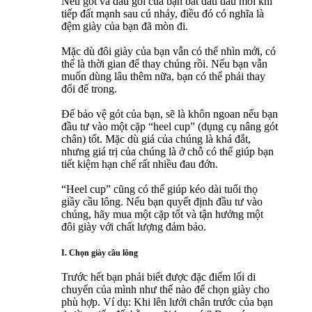
Nếu gót và đầu gối của bạn bắt đầu đau mỗi khi
tiếp đất mạnh sau cú nhảy, điều đó có nghĩa là
đệm giày của bạn đã mòn đi.
Mặc dù đôi giày của bạn vẫn có thể nhìn mới, có
thể là thời gian để thay chúng rồi. Nếu bạn vẫn
muốn dùng lâu thêm nữa, bạn có thể phải thay
đổi đế trong.
Để bảo vệ gót của bạn, sẽ là khôn ngoan nếu bạn
đầu tư vào một cặp “heel cup” (dụng cụ nâng gót
chân) tốt. Mặc dù giá của chúng là khá đắt,
nhưng giá trị của chúng là ở chỗ có thể giúp bạn
tiết kiệm hạn chế rất nhiều đau đớn.
“Heel cup” cũng có thể giúp kéo dài tuổi thọ
giầy cầu lông. Nếu bạn quyết định đầu tư vào
chúng, hãy mua một cặp tốt và tận hưởng một
đôi giày với chất lượng đảm bảo.
I. Chọn giày cầu lông
Trước hết bạn phải biết được đặc điểm lối di
chuyển của mình như thế nào để chọn giày cho
phù hợp. Ví dụ: Khi lên lưới chân trước của bạn