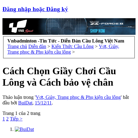
Đăng nhập hoặc Đăng ký
Vnbadminton -Tin Tức - Diễn Đàn Cầu Lông Việt Nam
Trang chủ
Diễn đàn
>
Kiến Thức Cầu Lông
>
Vợt, Giày,
Trang phục & Phụ kiện cầu lông
>
Cách Chọn Giầy Chơi Cầu
Lông và Cách bảo vệ chân
Thảo luận trong '
Vợt, Giày, Trang phục & Phụ kiện cầu lông
' bắt
đầu bởi
BuiDat
,
15/12/11
.
Trang 1 của 2 trang
1
2
Tiếp >