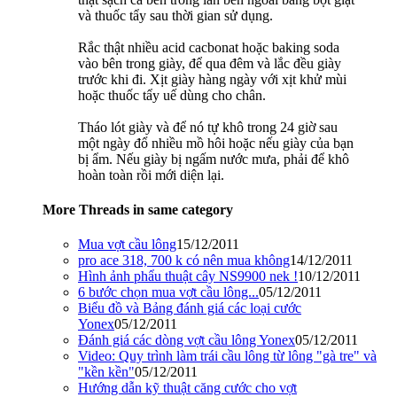
và thuốc tẩy sau thời gian sử dụng.
Rắc thật nhiều acid cacbonat hoặc baking soda
vào bên trong giày, để qua đêm và lắc đều giày
trước khi đi. Xịt giày hàng ngày với xịt khử mùi
hoặc thuốc tẩy uế dùng cho chân.
Tháo lót giày và để nó tự khô trong 24 giờ sau
một ngày đổ nhiều mồ hôi hoặc nếu giày của bạn
bị ẩm. Nếu giày bị ngấm nước mưa, phải để khô
hoàn toàn rồi mới diện lại.
More Threads in same category
Mua vợt cầu lông
15/12/2011
pro ace 318, 700 k có nên mua không
14/12/2011
Hình ảnh phẩu thuật cây NS9900 nek !
10/12/2011
6 bước chọn mua vợt cầu lông...
05/12/2011
Biểu đồ và Bảng đánh giá các loại cước
Yonex
05/12/2011
Đánh giá các dòng vợt cầu lông Yonex
05/12/2011
Video: Quy trình làm trái cầu lông từ lông "gà tre" và
"kền kền"
05/12/2011
Hướng dẫn kỹ thuật căng cước cho vợt