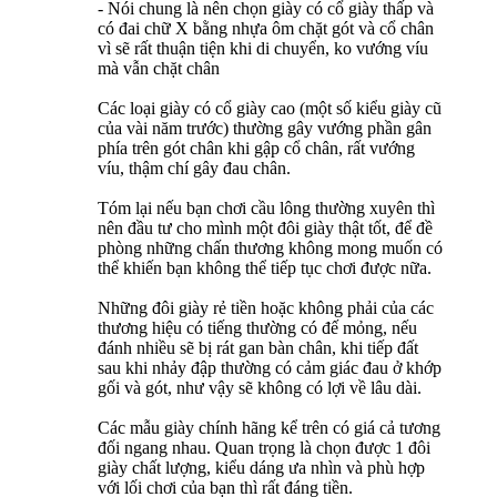
- Nói chung là nên chọn giày có cổ giày thấp và
có đai chữ X bằng nhựa ôm chặt gót và cổ chân
vì sẽ rất thuận tiện khi di chuyển, ko vướng víu
mà vẫn chặt chân
Các loại giày có cổ giày cao (một số kiểu giày cũ
của vài năm trước) thường gây vướng phần gân
phía trên gót chân khi gập cổ chân, rất vướng
víu, thậm chí gây đau chân.
Tóm lại nếu bạn chơi cầu lông thường xuyên thì
nên đầu tư cho mình một đôi giày thật tốt, để đề
phòng những chấn thương không mong muốn có
thể khiến bạn không thể tiếp tục chơi được nữa.
Những đôi giày rẻ tiền hoặc không phải của các
thương hiệu có tiếng thường có đế mỏng, nếu
đánh nhiều sẽ bị rát gan bàn chân, khi tiếp đất
sau khi nhảy đập thường có cảm giác đau ở khớp
gối và gót, như vậy sẽ không có lợi về lâu dài.
Các mẫu giày chính hãng kể trên có giá cả tương
đối ngang nhau. Quan trọng là chọn được 1 đôi
giày chất lượng, kiểu dáng ưa nhìn và phù hợp
với lối chơi của bạn thì rất đáng tiền.