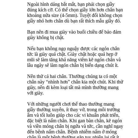
Ngoài hình dáng bắt mắt, bạn phải chọn giầy
đúng kích cỡ. Có thể chọn giầy lớn hơn chân bạn
khoảng nửa size (4-5mm). Tuyệt đối không chọn
giầy nhỏ hơn chân dù bạn rất thích mẫu giầy đó.
Bạn nên đi mua giày vào buổi chiều để bảo đảm
giày không bị chật.
Nếu bạn không ngọ nguậy được các ngón chân
tức là giày quá chật. Giày chật hoặc quá hẹp ở
mũi sẽ làm tăng khả năng viêm kẽ ngón chân và
lâu ngày sẽ làm ngón chân bị biến dạng chút ít.
Nên thử cả hai chân. Thường chúng ta có một
chân này “nhỉnh hơn” chân kia một chút. Khi thử
giày, nên đi kèm loại tất mà mình thường mang
với giày.
Với những người chơi thể thao thường mang
giầy thường xuyên, ít thay vớ, trong môi trường
ẩm và tối luôn giúp cho các vi khuẩn phát triển,
đặc biệt là nấm chân. Khi gan bàn chân, kẽ ngón
và viền móng chân bị ngứa và tức, cần nghĩ ngay
đến bệnh nấm chân. Bệnh nhiễm nấm ở móng
chân là một bệnh thường gặp tuy nhiên lại rất ít