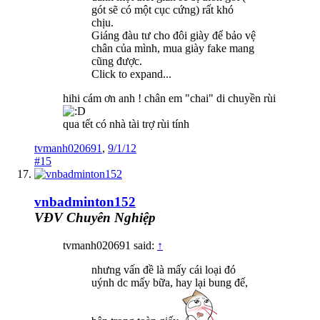
gót sẽ có một cục cứng) rất khó
chịu.
Giáng đàu tư cho đôi giày để bảo vệ
chân của mình, mua giày fake mang
cũng được.
Click to expand...
hihi cám ơn anh ! chân em "chai" di chuyền rùi
qua tết có nhà tài trợ rùi tính
tvmanh020691
,
9/1/12
#15
vnbadminton152
VĐV Chuyên Nghiệp
tvmanh020691 said:
↑
nhưng vấn đề là mấy cái loại đó
uýnh dc mấy bữa, hay lại bung đế,