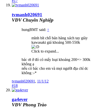
#17
tvmanh020691
VĐV Chuyên Nghiệp
hungBMT said:
↑
mình bít chỗ bán hàng xách tay giày
kawasaki giá khoảng 500-550k
Click to expand...
bác ơi ở đó có mấy loại khoảng 200=> 300k
không ạ
nếu có bác cho em và mọi người địa chỉ dc
không :-*
tvmanh020691
,
11/1/12
#18
ga4ever
VĐV Phong Trào