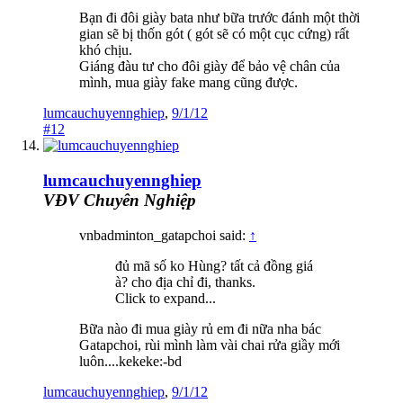
Bạn đi đôi giày bata như bữa trước đánh một thời
gian sẽ bị thốn gót ( gót sẽ có một cục cứng) rất
khó chịu.
Giáng đàu tư cho đôi giày để bảo vệ chân của
mình, mua giày fake mang cũng được.
lumcauchuyennghiep
,
9/1/12
#12
lumcauchuyennghiep
VĐV Chuyên Nghiệp
vnbadminton_gatapchoi said:
↑
đủ mã số ko Hùng? tất cả đồng giá
à? cho địa chỉ đi, thanks.
Click to expand...
Bữa nào đi mua giày rủ em đi nữa nha bác
Gatapchoi, rùi mình làm vài chai rửa giầy mới
luôn....kekeke:-bd
lumcauchuyennghiep
,
9/1/12