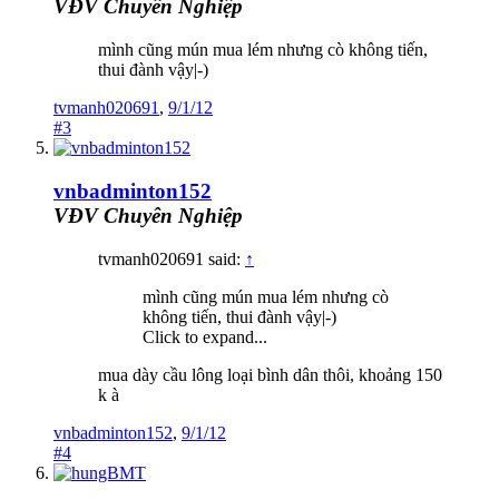
VĐV Chuyên Nghiệp
mình cũng mún mua lém nhưng cò không tiến,
thui đành vậy|-)
tvmanh020691
,
9/1/12
#3
vnbadminton152
VĐV Chuyên Nghiệp
tvmanh020691 said:
↑
mình cũng mún mua lém nhưng cò
không tiến, thui đành vậy|-)
Click to expand...
mua dày cầu lông loại bình dân thôi, khoảng 150
k à
vnbadminton152
,
9/1/12
#4