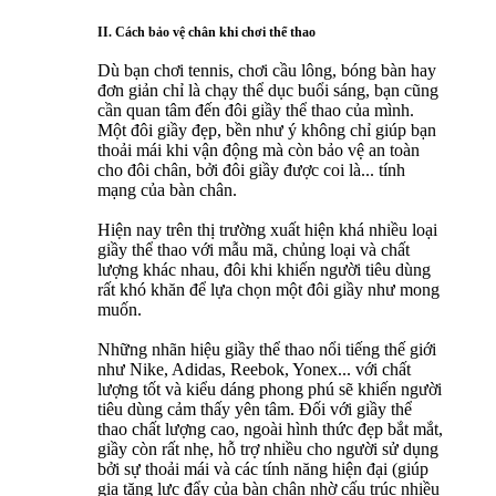
II. Cách bảo vệ chân khi chơi thể thao
Dù bạn chơi tennis, chơi cầu lông, bóng bàn hay
đơn giản chỉ là chạy thể dục buổi sáng, bạn cũng
cần quan tâm đến đôi giầy thể thao của mình.
Một đôi giầy đẹp, bền như ý không chỉ giúp bạn
thoải mái khi vận động mà còn bảo vệ an toàn
cho đôi chân, bởi đôi giầy được coi là... tính
mạng của bàn chân.
Hiện nay trên thị trường xuất hiện khá nhiều loại
giầy thể thao với mẫu mã, chủng loại và chất
lượng khác nhau, đôi khi khiến người tiêu dùng
rất khó khăn để lựa chọn một đôi giầy như mong
muốn.
Những nhãn hiệu giầy thể thao nổi tiếng thế giới
như Nike, Adidas, Reebok, Yonex... với chất
lượng tốt và kiểu dáng phong phú sẽ khiến người
tiêu dùng cảm thấy yên tâm. Đối với giầy thể
thao chất lượng cao, ngoài hình thức đẹp bắt mắt,
giầy còn rất nhẹ, hỗ trợ nhiều cho người sử dụng
bởi sự thoải mái và các tính năng hiện đại (giúp
gia tăng lực đẩy của bàn chân nhờ cấu trúc nhiều