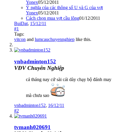
Yonex
05/12/2011
Ý nghĩa của các thông số U và G của vợt
Yonex
05/12/2011
Cách chọn mua vợt cầu lông
01/12/2011
BuiDat
,
15/12/11
#1
Tags:
vitcon
and
lumcauchuyennghiep
like this.
vnbadminton152
VĐV Chuyên Nghiệp
cả tháng nay cứ sài cái dày chạy bộ đánh may
mà chưa sao
vnbadminton152
,
16/12/11
#2
tvmanh020691