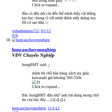
bên trong toàn giấy
Click to expand...
đâu có đến nỗi cùi đến thế mình thấy cái thằng
kia học chung cl với mình đánh mấy tháng nay
rồi có sao đâu :-/
vnbadminton152
,
9/1/12
#16
lumcauchuyennghiep
VĐV Chuyên Nghiệp
hungBMT said:
↑
mình bít chỗ bán hàng xách tay giày
kawasaki giá khoảng 500-550k
Click to expand...
Bác hungBMT đâu nhỉ? anh em đang mong chờ
tin của bác đây.....[-([-([-([-(
lumcauchuyennghiep
,
11/1/12