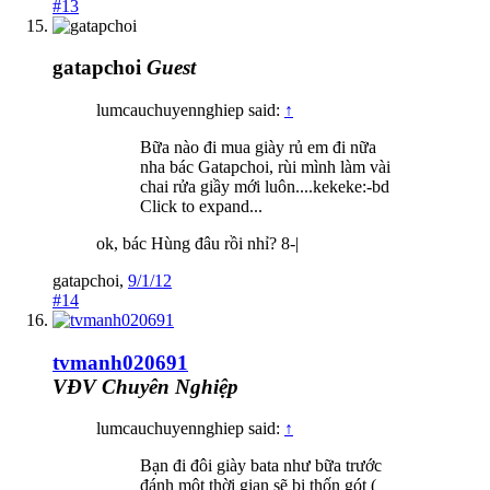
#13
gatapchoi
Guest
lumcauchuyennghiep said:
↑
Bữa nào đi mua giày rủ em đi nữa
nha bác Gatapchoi, rùi mình làm vài
chai rửa giầy mới luôn....kekeke:-bd
Click to expand...
ok, bác Hùng đâu rồi nhỉ? 8-|
gatapchoi
,
9/1/12
#14
tvmanh020691
VĐV Chuyên Nghiệp
lumcauchuyennghiep said:
↑
Bạn đi đôi giày bata như bữa trước
đánh một thời gian sẽ bị thốn gót (