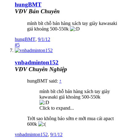
hungBMT
VĐV Bán Chuyên
mình bít chỗ bán hàng xách tay giày kawasaki
giá khoảng 500-550k
hungBMT
,
9/1/12
#5
vnbadminton152
VĐV Chuyên Nghiệp
hungBMT said:
↑
mình bít chỗ bán hàng xách tay giày
kawasaki giá khoảng 500-550k
Click to expand...
Trời sao không báo sớm e mới mua cái apact
600k
vnbadminton152
,
9/1/12