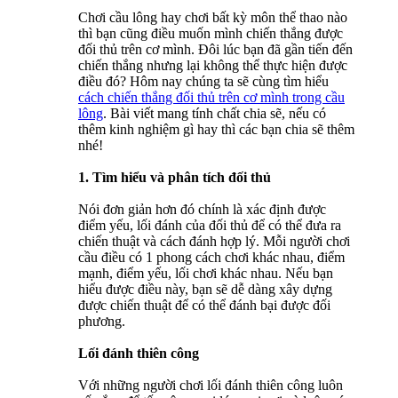
Chơi cầu lông hay chơi bất kỳ môn thể thao nào
thì bạn cũng điều muốn mình chiến thắng được
đối thủ trên cơ mình. Đôi lúc bạn đã gần tiến đến
chiến thắng nhưng lại không thể thực hiện được
điều đó? Hôm nay chúng ta sẽ cùng tìm hiểu
cách chiến thắng đối thủ trên cơ mình trong cầu
lông
. Bài viết mang tính chất chia sẽ, nếu có
thêm kinh nghiệm gì hay thì các bạn chia sẽ thêm
nhé!
1. Tìm hiểu và phân tích đối thủ
Nói đơn giản hơn đó chính là xác định được
điểm yếu, lối đánh của đối thủ để có thể đưa ra
chiến thuật và cách đánh hợp lý. Mỗi người chơi
cầu điều có 1 phong cách chơi khác nhau, điểm
mạnh, điểm yếu, lối chơi khác nhau. Nếu bạn
hiểu được điều này, bạn sẽ dễ dàng xây dựng
được chiến thuật để có thể đánh bại được đối
phương.
Lối đánh thiên công
Với những người chơi lối đánh thiên công luôn