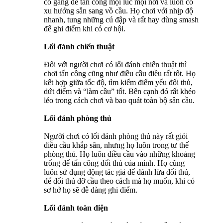
cố gắng để tấn công mọi lúc mọi nơi và luôn có
xu hướng sẵn sang vồ cầu. Họ chơi với nhịp độ
nhanh, tung những cú đập và rất hay dùng smash
để ghi điểm khi có cơ hội.
Lối đánh chiến thuật
Đối với người chơi có lối đánh chiến thuật thì
chơi tấn công cũng như điều cầu điều rất tốt. Họ
kết hợp giữa tốc độ, tìm kiếm điểm yếu đối thủ,
dứt điểm và “làm cầu” tốt. Bên cạnh đó rất khéo
léo trong cách chơi và bao quát toàn bộ sân cầu.
Lối đánh phòng thủ
Người chơi có lối đánh phòng thủ này rất giỏi
điều cầu khắp sân, nhưng họ luôn trong tư thế
phòng thủ. Họ luôn điều cầu vào những khoảng
trống để tấn công đối thủ của mình. Họ cũng
luôn sử dụng động tác giả để đánh lừa đối thủ,
để đối thủ đỡ cầu theo cách mà họ muốn, khi có
sơ hở họ sẽ dễ dàng ghi điểm.
Lối đánh toàn diện