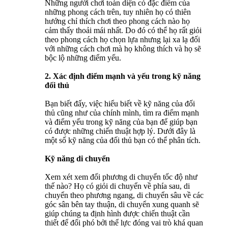
Những người chơi toàn diện có đặc điểm của
những phong cách trên, tuy nhiên họ có thiên
hướng chỉ thích chơi theo phong cách nào họ
cảm thấy thoải mái nhất. Do đó có thể họ rất giỏi
theo phong cách họ chọn lựa nhưng lại xa lạ đối
với những cách chơi mà họ không thích và họ sẽ
bộc lộ những điểm yếu.
2. Xác định điểm mạnh và yếu trong kỹ năng
đối thủ
Bạn biết đấy, việc hiểu biết về kỹ năng của đối
thủ cũng như của chính mình, tìm ra điểm mạnh
và điểm yếu trong kỹ năng của bạn để giúp bạn
có được những chiến thuật hợp lý. Dưới đây là
một số kỹ năng của đối thủ bạn có thể phân tích.
Kỹ năng di chuyển
Xem xét xem đối phương di chuyển tốc độ như
thế nào? Họ có giỏi di chuyển về phía sau, di
chuyển theo phương ngang, di chuyển sâu về các
góc sân bên tay thuận, di chuyển xung quanh sẽ
giúp chúng ta định hình được chiến thuật cần
thiết để đối phó bởi thể lực đóng vai trò khá quan