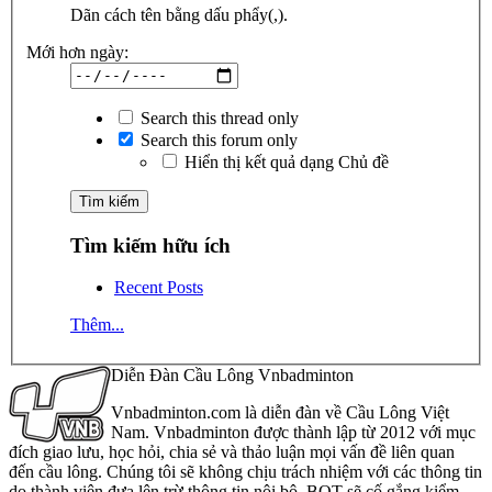
Dãn cách tên bằng dấu phẩy(,).
Mới hơn ngày:
Search this thread only
Search this forum only
Hiển thị kết quả dạng Chủ đề
Tìm kiếm hữu ích
Recent Posts
Thêm...
Diễn Đàn Cầu Lông Vnbadminton
Vnbadminton.com là diễn đàn về Cầu Lông Việt
Nam. Vnbadminton được thành lập từ 2012 với mục
đích giao lưu, học hỏi, chia sẻ và thảo luận mọi vấn đề liên quan
đến cầu lông. Chúng tôi sẽ không chịu trách nhiệm với các thông tin
do thành viên đưa lên trừ thông tin nội bộ. BQT sẽ cố gắng kiểm