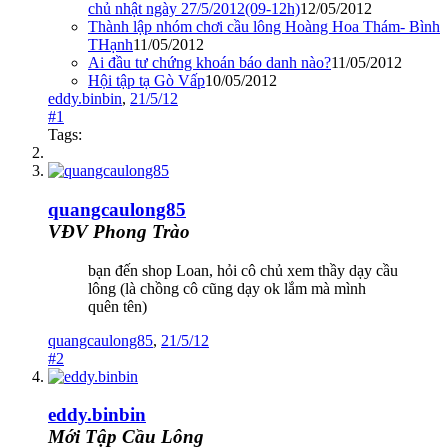
chủ nhật ngày 27/5/2012(09-12h)
12/05/2012
Thành lập nhóm chơi cầu lông Hoàng Hoa Thám- Bình
THạnh
11/05/2012
Ai đầu tư chứng khoán báo danh nào?
11/05/2012
Hội tập tạ Gò Vấp
10/05/2012
eddy.binbin
,
21/5/12
#1
Tags:
quangcaulong85
VĐV Phong Trào
bạn đến shop Loan, hỏi cô chủ xem thầy dạy cầu
lông (là chồng cô cũng dạy ok lắm mà mình
quên tên)
quangcaulong85
,
21/5/12
#2
eddy.binbin
Mới Tập Cầu Lông