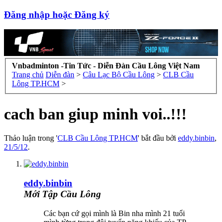
Đăng nhập hoặc Đăng ký
Vnbadminton -Tin Tức - Diễn Đàn Cầu Lông Việt Nam
Trang chủ
Diễn đàn
>
Câu Lạc Bộ Cầu Lông
>
CLB Cầu
Lông TP.HCM
>
cach ban giup minh voi..!!!
Thảo luận trong '
CLB Cầu Lông TP.HCM
' bắt đầu bởi
eddy.binbin
,
21/5/12
.
eddy.binbin
Mới Tập Cầu Lông
Các bạn cứ gọi mình là Bin nha mình 21 tuổi