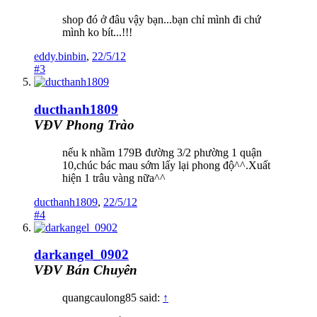
shop đó ở đâu vậy bạn...bạn chỉ mình đi chứ
mình ko bít...!!!
eddy.binbin
,
22/5/12
#3
ducthanh1809
VĐV Phong Trào
nếu k nhầm 179B đường 3/2 phường 1 quận
10,chúc bác mau sớm lấy lại phong độ^^.Xuất
hiện 1 trâu vàng nữa^^
ducthanh1809
,
22/5/12
#4
darkangel_0902
VĐV Bán Chuyên
quangcaulong85 said:
↑