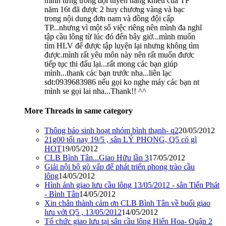
mình từng trong đội tuyển năng khiếu của TP
năm 16t đã được 2 huy chương vàng và bạc
trong nội dung đơn nam và đồng đội cấp
TP...nhưng vì một số việc riêng nên mình đa nghĩ
tập cầu lông từ lúc đó đến bây giờ...mình muốn
tìm HLV để được tập luyện lại nhưng không tìm
được.mình rất yêu môn này nên rất muốn đươc
tiếp tục thi đấu lại...rất mong các bạn giúp
mình...thank các bạn trước nha...liên lạc
sdt:0939683986 nếu gọi ko nghe máy các bạn nt
mình se gọi lai nha...Thank!! ^^
More Threads in same category
Thông báo sinh hoạt nhóm bình thạnh- q2
20/05/2012
21g00 tối nay 19/5 , sân LÝ PHONG, Q5 có gì
HOT
19/05/2012
CLB Bình Tân...Giao Hữu lần 3
17/05/2012
Giải nội bộ gò vấp để phát triển phong trào cầu
lông
14/05/2012
Hình ảnh giao lưu cầu lông 13/05/2012 - sân Tiến Phát
- Bình Tân
14/05/2012
Xin chân thành cảm ơn CLB Bình Tân về buổi giao
lưu với Q5 , 13/05/2012
14/05/2012
Tổ chức giao lưu tại sân cầu lông Hiển Hoa- Quận 2