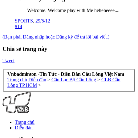
Welcome. Welcome play with Me heheheeee....
SPORTS
,
29/5/12
#14
(Bạn phải Đăng nhập hoặc Đăng ký để trả lời bài viết.)
Chia sẻ trang này
Tweet
Vnbadminton -Tin Tức - Diễn Đàn Cầu Lông Việt Nam
Trang chủ
Diễn đàn
>
Câu Lạc Bộ Cầu Lông
>
CLB Cầu
Lông TP.HCM
>
Trang chủ
Diễn đàn