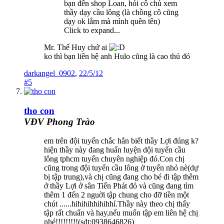
bạn đến shop Loan, hỏi cô chủ xem
thầy dạy cầu lông (là chồng cô cũng
dạy ok lắm mà mình quên tên)
Click to expand...
Mr. Thế Huy chứ ai
ko thì bạn liên hệ anh Hulo cũng là cao thủ đó
darkangel_0902
,
22/5/12
#5
tho con
VĐV Phong Trào
em trên đội tuyển chắc hẳn biết thầy Lợi đúng k?
hiện thầy này đang huấn luyện dội tuyển cầu
lông tphcm tuyến chuyên nghiệp đó.Con chị
cũng trong đội tuyển cầu lông ở tuyến nhỏ nè(dự
bị tập trung),và chị cũng đang cho bé đi tập thêm
ở thầy Lợi ở sân Tiến Phát đó và cũng đang tìm
thêm 1 đến 2 nguời tập chung cho đỡ tiền một
chút ......hihihihhihihhí.Thầy này theo chị thấy
tập rất chuẩn và hay,nếu muốn tập em liên hệ chị
nhé!!!!!!!!!(sdt:0938646826)