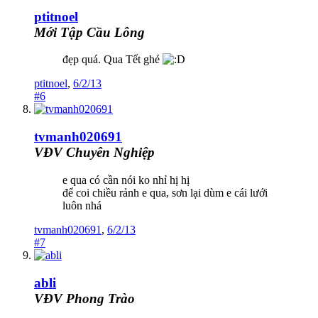
ptitnoel
Mới Tập Cầu Lông
đẹp quá. Qua Tết ghé
ptitnoel
,
6/2/13
#6
tvmanh020691
VĐV Chuyên Nghiệp
e qua có cần nói ko nhỉ hị hị
để coi chiều rảnh e qua, sơn lại dùm e cái lưới
luôn nhá
tvmanh020691
,
6/2/13
#7
abli
VĐV Phong Trào