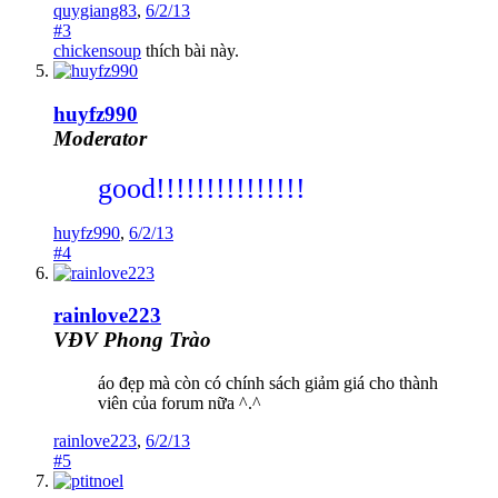
quygiang83
,
6/2/13
#3
chickensoup
thích bài này.
huyfz990
Moderator
good!!!!!!!!!!!!!!!
huyfz990
,
6/2/13
#4
rainlove223
VĐV Phong Trào
áo đẹp mà còn có chính sách giảm giá cho thành
viên của forum nữa ^.^
rainlove223
,
6/2/13
#5