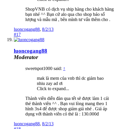
ShopVNB có dịch vụ ship hàng cho khách hàng
bạn nhé ^^ Bạn cứ alo qua cho shop báo số
lượng và mẫu mã , bên mình tư vấn thêm cho .
luoncogang88
,
8/2/13
#17
luoncogang88
Moderator
sweetspot1000 said:
↑
mak là mem của vnb thì dc giảm bao
nhiu zay ad ơi
Click to expand...
Thành viên diễn đàn qua tết sẽ được làm 1 cái
thẻ thành viên ^^ . Bạn vui lòng mang theo 1
hình 3x4 để được shop giảm giá nhé . Giá áp
dụng với thành viên có thẻ là : 130.000đ
luoncogang88
,
8/2/13
#18