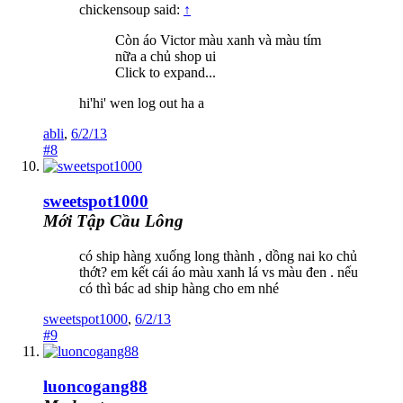
chickensoup said:
↑
Còn áo Victor màu xanh và màu tím
nữa a chủ shop ui
Click to expand...
hi'hi' wen log out ha a
abli
,
6/2/13
#8
sweetspot1000
Mới Tập Cầu Lông
có ship hàng xuống long thành , dồng nai ko chủ
thớt? em kết cái áo màu xanh lá vs màu đen . nếu
có thì bác ad ship hàng cho em nhé
sweetspot1000
,
6/2/13
#9
luoncogang88