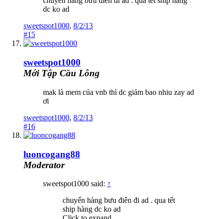
chuyển hàng bưu điên đi ad . qua tết ship hàng
dc ko ad
sweetspot1000
,
8/2/13
#15
sweetspot1000
Mới Tập Cầu Lông
mak là mem của vnb thì dc giảm bao nhiu zay ad
ơi
sweetspot1000
,
8/2/13
#16
luoncogang88
Moderator
sweetspot1000 said:
↑
chuyển hàng bưu điên đi ad . qua tết
ship hàng dc ko ad
Click to expand...