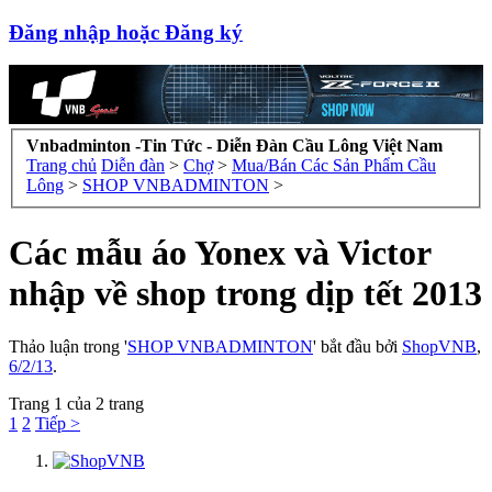
Đăng nhập hoặc Đăng ký
Vnbadminton -Tin Tức - Diễn Đàn Cầu Lông Việt Nam
Trang chủ
Diễn đàn
>
Chợ
>
Mua/Bán Các Sản Phẩm Cầu
Lông
>
SHOP VNBADMINTON
>
Các mẫu áo Yonex và Victor
nhập về shop trong dịp tết 2013
Thảo luận trong '
SHOP VNBADMINTON
' bắt đầu bởi
ShopVNB
,
6/2/13
.
Trang 1 của 2 trang
1
2
Tiếp >