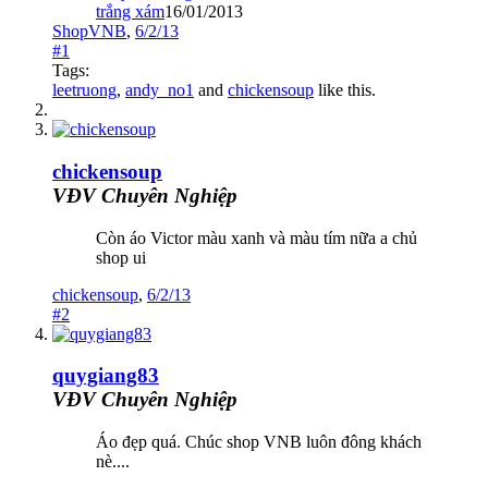
trắng xám
16/01/2013
ShopVNB
,
6/2/13
#1
Tags:
leetruong
,
andy_no1
and
chickensoup
like this.
chickensoup
VĐV Chuyên Nghiệp
Còn áo Victor màu xanh và màu tím nữa a chủ
shop ui
chickensoup
,
6/2/13
#2
quygiang83
VĐV Chuyên Nghiệp
Áo đẹp quá. Chúc shop VNB luôn đông khách
nè....