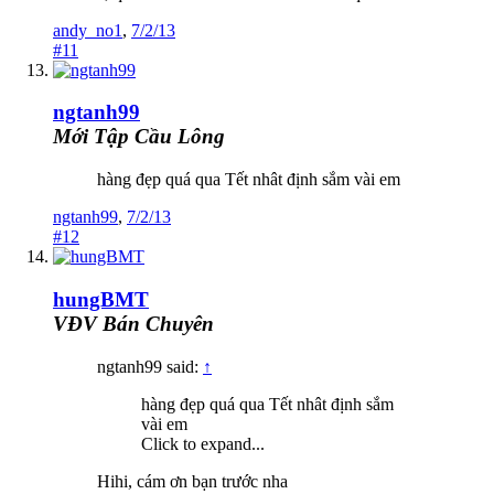
andy_no1
,
7/2/13
#11
ngtanh99
Mới Tập Cầu Lông
hàng đẹp quá qua Tết nhât định sắm vài em
ngtanh99
,
7/2/13
#12
hungBMT
VĐV Bán Chuyên
ngtanh99 said:
↑
hàng đẹp quá qua Tết nhât định sắm
vài em
Click to expand...
Hihi, cám ơn bạn trước nha