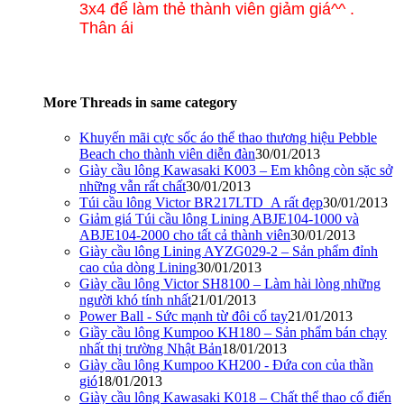
3x4
để l
àm th
ẻ th
ành vi
ên gi
ảm gi
á
^^ .
Thân ái
More Threads in same category
Khuyến mãi cực sốc áo thể thao thương hiệu Pebble
Beach cho thành viên diễn đàn
30/01/2013
Giày cầu lông Kawasaki K003 – Em không còn sặc sở
những vẫn rất chất
30/01/2013
Túi cầu lông Victor BR217LTD_A rất đẹp
30/01/2013
Giảm giá Túi cầu lông Lining ABJE104-1000 và
ABJE104-2000 cho tất cả thành viên
30/01/2013
Giày cầu lông Lining AYZG029-2 – Sản phẩm đỉnh
cao của dòng Lining
30/01/2013
Giày cầu lông Victor SH8100 – Làm hài lòng những
người khó tính nhất
21/01/2013
Power Ball - Sức mạnh từ đôi cổ tay
21/01/2013
Giầy cầu lông Kumpoo KH180 – Sản phẩm bán chạy
nhất thị trường Nhật Bản
18/01/2013
Giày cầu lông Kumpoo KH200 - Đứa con của thần
gió
18/01/2013
Giày cầu lông Kawasaki K018 – Chất thể thao cổ điển