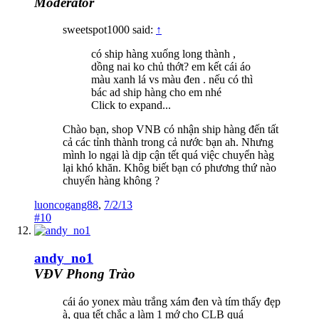
Moderator
sweetspot1000 said:
↑
có ship hàng xuống long thành ,
dồng nai ko chủ thớt? em kết cái áo
màu xanh lá vs màu đen . nếu có thì
bác ad ship hàng cho em nhé
Click to expand...
Chào bạn, shop VNB có nhận ship hàng đến tất
cả các tỉnh thành trong cả nước bạn ah. Nhưng
mình lo ngại là dịp cận tết quá việc chuyển hàg
lại khó khăn. Khôg biết bạn có phương thứ nào
chuyển hàng không ?
luoncogang88
,
7/2/13
#10
andy_no1
VĐV Phong Trào
cái áo yonex màu trắng xám đen và tím thấy đẹp
à, qua tết chắc a làm 1 mớ cho CLB quá