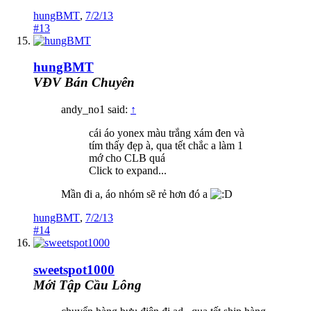
hungBMT
,
7/2/13
#13
hungBMT
VĐV Bán Chuyên
andy_no1 said:
↑
cái áo yonex màu trắng xám đen và
tím thấy đẹp à, qua tết chắc a làm 1
mớ cho CLB quá
Click to expand...
Mần đi a, áo nhóm sẽ rẻ hơn đó a
hungBMT
,
7/2/13
#14
sweetspot1000
Mới Tập Cầu Lông