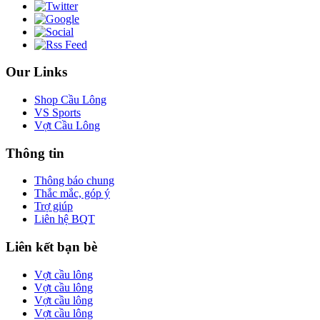
Our Links
Shop Cầu Lông
VS Sports
Vợt Cầu Lông
Thông tin
Thông báo chung
Thắc mắc, góp ý
Trợ giúp
Liên hệ BQT
Liên kết bạn bè
Vợt cầu lông
Vợt cầu lông
Vợt cầu lông
Vợt cầu lông