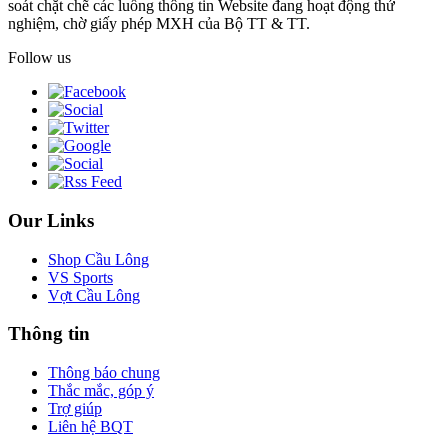
soát chặt chẽ các luồng thông tin Website đang hoạt động thử
nghiệm, chờ giấy phép MXH của Bộ TT & TT.
Follow us
Our Links
Shop Cầu Lông
VS Sports
Vợt Cầu Lông
Thông tin
Thông báo chung
Thắc mắc, góp ý
Trợ giúp
Liên hệ BQT