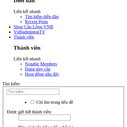
Diễn đàn
Liên kết nhanh
Tìm kiếm diễn đàn
Recent Posts
Shop Cầu Lông VNB
VnBadmintonTV
Thành viên
Thành viên
Liên kết nhanh
Notable Members
Đang truy cập
Hoạt động gần đây
Tìm kiếm
Chỉ tìm trong tiêu đề
Được gửi bởi thành viên: