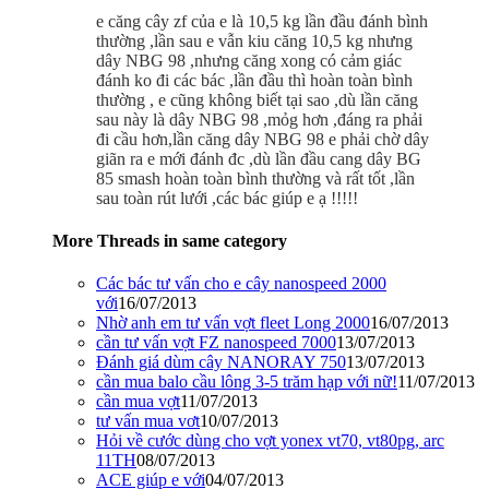
e căng cây zf của e là 10,5 kg lần đầu đánh bình
thường ,lần sau e vẫn kiu căng 10,5 kg nhưng
dây NBG 98 ,nhưng căng xong có cảm giác
đánh ko đi các bác ,lần đầu thì hoàn toàn bình
thường , e cũng không biết tại sao ,dù lần căng
sau này là dây NBG 98 ,mỏg hơn ,đáng ra phải
đi cầu hơn,lần căng dây NBG 98 e phải chờ dây
giãn ra e mới đánh đc ,dù lần đầu cang dây BG
85 smash hoàn toàn bình thường và rất tốt ,lần
sau toàn rút lưới ,các bác giúp e ạ !!!!!
More Threads in same category
Các bác tư vấn cho e cây nanospeed 2000
với
16/07/2013
Nhờ anh em tư vấn vợt fleet Long 2000
16/07/2013
cần tư vấn vợt FZ nanospeed 7000
13/07/2013
Đánh giá dùm cây NANORAY 750
13/07/2013
cần mua balo cầu lông 3-5 trăm hạp với nữ!
11/07/2013
cần mua vợt
11/07/2013
tư vấn mua vơt
10/07/2013
Hỏi về cước dùng cho vợt yonex vt70, vt80pg, arc
11TH
08/07/2013
ACE giúp e với
04/07/2013