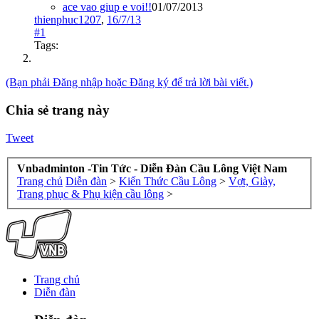
ace vao giup e voi!!
01/07/2013
thienphuc1207
,
16/7/13
#1
Tags:
(Bạn phải Đăng nhập hoặc Đăng ký để trả lời bài viết.)
Chia sẻ trang này
Tweet
Vnbadminton -Tin Tức - Diễn Đàn Cầu Lông Việt Nam
Trang chủ
Diễn đàn
>
Kiến Thức Cầu Lông
>
Vợt, Giày,
Trang phục & Phụ kiện cầu lông
>
Trang chủ
Diễn đàn