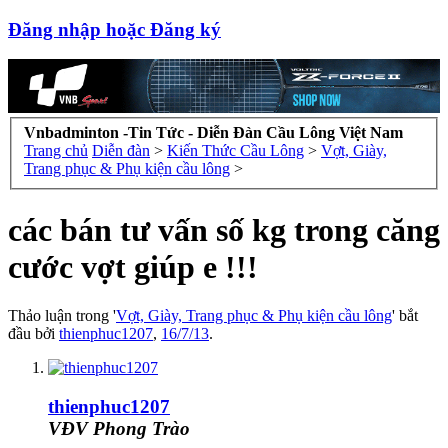
Đăng nhập hoặc Đăng ký
Vnbadminton -Tin Tức - Diễn Đàn Cầu Lông Việt Nam
Trang chủ
Diễn đàn
>
Kiến Thức Cầu Lông
>
Vợt, Giày,
Trang phục & Phụ kiện cầu lông
>
các bán tư vấn số kg trong căng
cước vợt giúp e !!!
Thảo luận trong '
Vợt, Giày, Trang phục & Phụ kiện cầu lông
' bắt
đầu bởi
thienphuc1207
,
16/7/13
.
thienphuc1207
VĐV Phong Trào