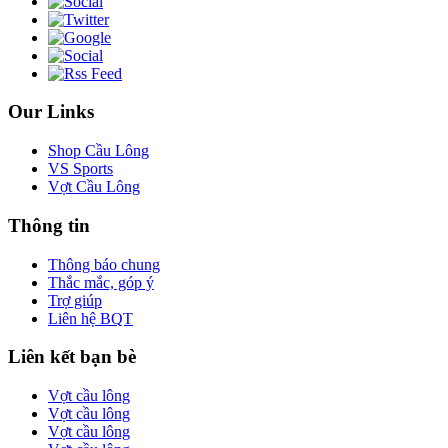
Our Links
Shop Cầu Lông
VS Sports
Vợt Cầu Lông
Thông tin
Thông báo chung
Thắc mắc, góp ý
Trợ giúp
Liên hệ BQT
Liên kết bạn bè
Vợt cầu lông
Vợt cầu lông
Vợt cầu lông