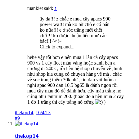
tuankiet said:
↑
ây da!!! z chắc e mua cây apacs 900
power wa!!! mà ko bít chỗ e có bán
ko nữa!!! e ở sóc trăng mới chết
chứ!!! ko được thuận tiên như các
bác!!! ^^!~
Click to expand...
hehe vậy tốt hơn e nên mua 1 lần cả cây apacs
900 vs 1 cây fleet màu vàng hoặc xanh bên a
cương đi 540k , rồi liên hệ shop chuyển về ,hinh
như shop kia cung có chuyen hàng về mà , chắc
vè soc trang thêm 30k ah` ,kiu đan vợt luôn a
nghĩ apac 900 đan 10,5 bg65 là đánh ngon rồi
mua cây màu đỏ dễ đánh hơn, cây màu trắng nó
cứng như tantrum 200. (hoặc do a hên mua 2 cay
1 đỏ 1 trắng thì cây trắng nó cứng
)
thekop14
,
16/4/13
#9
thekop14