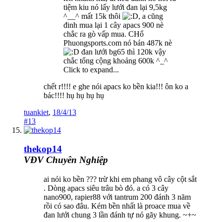
tiệm kiu nó lấy lưới đan lại 9,5kg
^__^ mất 15k thôi
, a cũng
đinh mua lại 1 cây apacs 900 nè
chắc ra gò vấp mua. CHổ
Phuongsports.com nó bán 487k nè
đan lưới bg65 thì 120k vậy
chắc tổng cộng khoảng 600k ^_^
Click to expand...
chết r!!!! e ghe nói apacs ko bền kia!!! ôn ko a
bác!!!! hụ hụ hụ hụ
tuankiet
,
18/4/13
#13
thekop14
VĐV Chuyên Nghiệp
ai nói ko bền ??? trừ khi em phang vô cây cột sắt
. Dòng apacs siêu trâu bò đó. a có 3 cây
nano900, rapier88 với tantrum 200 đánh 3 năm
rồi có sao đâu. Kém bền nhất là proace mua về
đan lưới chung 3 lần đánh tự nó gãy khung. ~+~