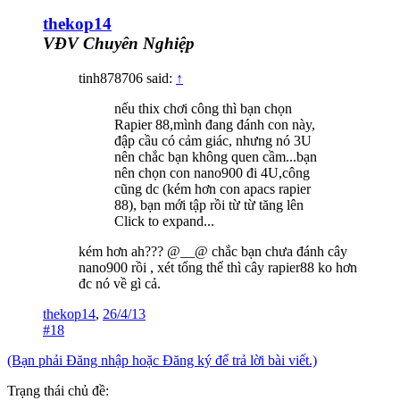
thekop14
VĐV Chuyên Nghiệp
tinh878706 said:
↑
nếu thix chơi công thì bạn chọn
Rapier 88,mình đang đánh con này,
đập cầu có cảm giác, nhưng nó 3U
nên chắc bạn không quen cầm...bạn
nên chọn con nano900 đi 4U,công
cũng dc (kém hơn con apacs rapier
88), bạn mới tập rồi từ từ tăng lên
Click to expand...
kém hơn ah??? @__@ chắc bạn chưa đánh cây
nano900 rồi , xét tổng thể thì cây rapier88 ko hơn
đc nó về gì cả.
thekop14
,
26/4/13
#18
(Bạn phải Đăng nhập hoặc Đăng ký để trả lời bài viết.)
Trạng thái chủ đề: