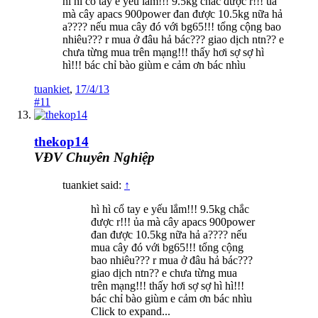
hì hì cổ tay e yếu lắm!!! 9.5kg chắc được r!!! ủa
mà cây apacs 900power đan được 10.5kg nữa hả
a???? nếu mua cây đó với bg65!!! tổng cộng bao
nhiêu??? r mua ở đâu hả bác??? giao dịch ntn?? e
chưa từng mua trên mạng!!! thấy hơi sợ sợ hì
hì!!! bác chỉ bào giùm e cảm ơn bác nhìu
tuankiet
,
17/4/13
#11
thekop14
VĐV Chuyên Nghiệp
tuankiet said:
↑
hì hì cổ tay e yếu lắm!!! 9.5kg chắc
được r!!! ủa mà cây apacs 900power
đan được 10.5kg nữa hả a???? nếu
mua cây đó với bg65!!! tổng cộng
bao nhiêu??? r mua ở đâu hả bác???
giao dịch ntn?? e chưa từng mua
trên mạng!!! thấy hơi sợ sợ hì hì!!!
bác chỉ bào giùm e cảm ơn bác nhìu
Click to expand...