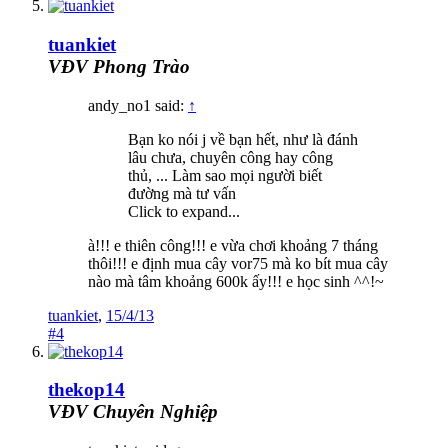
tuankiet
VĐV Phong Trào
andy_no1 said:
↑
Bạn ko nói j về bạn hết, như là đánh
lâu chưa, chuyên công hay công
thủ, ... Làm sao mọi người biết
đường mà tư vấn
Click to expand...
à!!! e thiên công!!! e vừa chơi khoảng 7 tháng
thôi!!! e định mua cây vor75 mà ko bít mua cây
nào mà tâm khoảng 600k ấy!!! e học sinh ^^!~
tuankiet
,
15/4/13
#4
thekop14
VĐV Chuyên Nghiệp