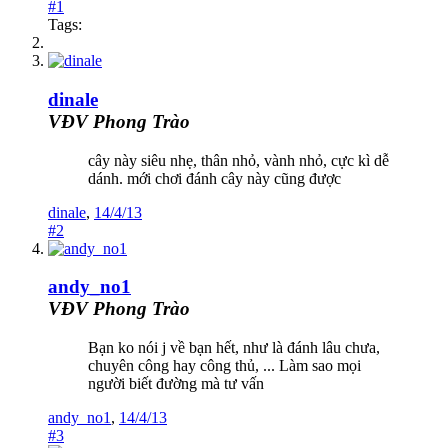
#1
Tags:
dinale
VĐV Phong Trào
cây này siêu nhẹ, thân nhỏ, vành nhỏ, cực kì dễ
dánh. mới chơi đánh cây này cũng được
dinale
,
14/4/13
#2
andy_no1
VĐV Phong Trào
Bạn ko nói j về bạn hết, như là đánh lâu chưa,
chuyên công hay công thủ, ... Làm sao mọi
người biết đường mà tư vấn
andy_no1
,
14/4/13
#3