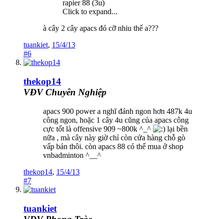
rapier 88 (3u)
Click to expand...
à cây 2 cây apacs đó cỡ nhiu thế a???
tuankiet
,
15/4/13
#6
thekop14
VĐV Chuyên Nghiệp
apacs 900 power a nghĩ đánh ngon hơn 487k 4u
công ngon, hoặc 1 cây 4u cũng của apacs công
cực tốt là offensive 909 ~800k ^_^
lại bền
nữa , mà cây này giờ chỉ còn cửa hàng chỗ gò
vấp bán thôi. còn apacs 88 có thể mua ở shop
vnbadminton ^__^
thekop14
,
15/4/13
#7
tuankiet