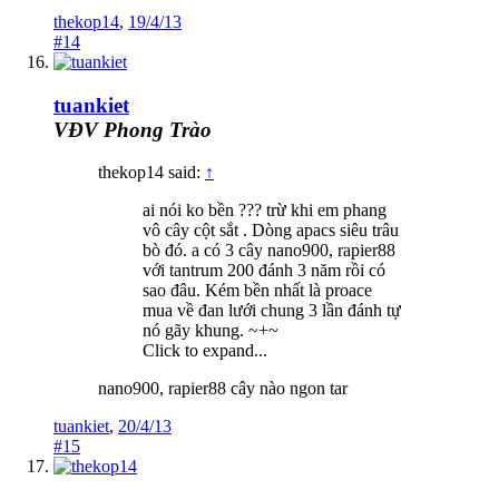
thekop14
,
19/4/13
#14
tuankiet
VĐV Phong Trào
thekop14 said:
↑
ai nói ko bền ??? trừ khi em phang
vô cây cột sắt . Dòng apacs siêu trâu
bò đó. a có 3 cây nano900, rapier88
với tantrum 200 đánh 3 năm rồi có
sao đâu. Kém bền nhất là proace
mua về đan lưới chung 3 lần đánh tự
nó gãy khung. ~+~
Click to expand...
nano900, rapier88 cây nào ngon tar
tuankiet
,
20/4/13
#15