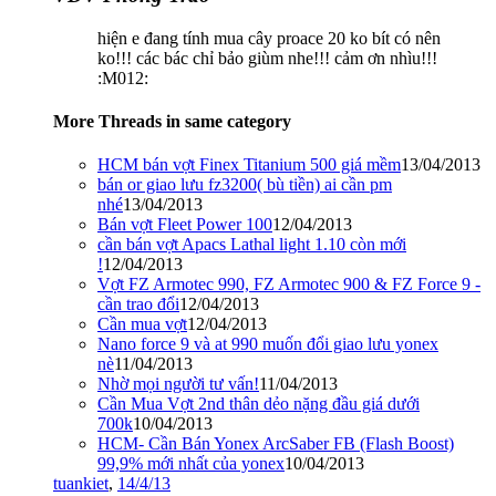
hiện e đang tính mua cây proace 20 ko bít có nên
ko!!! các bác chỉ bảo giùm nhe!!! cảm ơn nhìu!!!
:M012:
More Threads in same category
HCM bán vợt Finex Titanium 500 giá mềm
13/04/2013
bán or giao lưu fz3200( bù tiền) ai cần pm
nhé
13/04/2013
Bán vợt Fleet Power 100
12/04/2013
cần bán vợt Apacs Lathal light 1.10 còn mới
!
12/04/2013
Vợt FZ Armotec 990, FZ Armotec 900 & FZ Force 9 -
cần trao đổi
12/04/2013
Cần mua vợt
12/04/2013
Nano force 9 và at 990 muốn đổi giao lưu yonex
nè
11/04/2013
Nhờ mọi người tư vấn!
11/04/2013
Cần Mua Vợt 2nd thân dẻo nặng đầu giá dưới
700k
10/04/2013
HCM- Cần Bán Yonex ArcSaber FB (Flash Boost)
99,9% mới nhất của yonex
10/04/2013
tuankiet
,
14/4/13