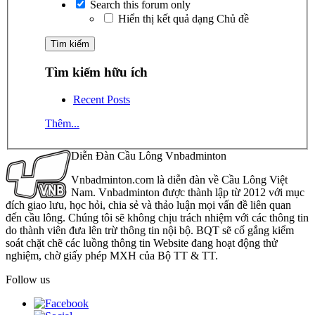
Search this forum only
Hiển thị kết quả dạng Chủ đề
Tìm kiếm hữu ích
Recent Posts
Thêm...
Diễn Đàn Cầu Lông Vnbadminton
Vnbadminton.com là diễn đàn về Cầu Lông Việt
Nam. Vnbadminton được thành lập từ 2012 với mục
đích giao lưu, học hỏi, chia sẻ và thảo luận mọi vấn đề liên quan
đến cầu lông. Chúng tôi sẽ không chịu trách nhiệm với các thông tin
do thành viên đưa lên trừ thông tin nội bộ. BQT sẽ cố gắng kiểm
soát chặt chẽ các luồng thông tin Website đang hoạt động thử
nghiệm, chờ giấy phép MXH của Bộ TT & TT.
Follow us