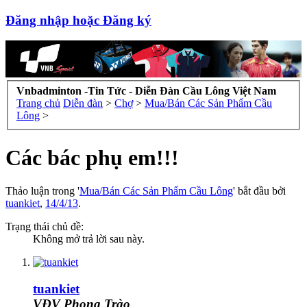
Đăng nhập hoặc Đăng ký
Vnbadminton -Tin Tức - Diễn Đàn Cầu Lông Việt Nam
Trang chủ
Diễn đàn
>
Chợ
>
Mua/Bán Các Sản Phẩm Cầu
Lông
>
Các bác phụ em!!!
Thảo luận trong '
Mua/Bán Các Sản Phẩm Cầu Lông
' bắt đầu bởi
tuankiet
,
14/4/13
.
Trạng thái chủ đề:
Không mở trả lời sau này.
tuankiet
VĐV Phong Trào