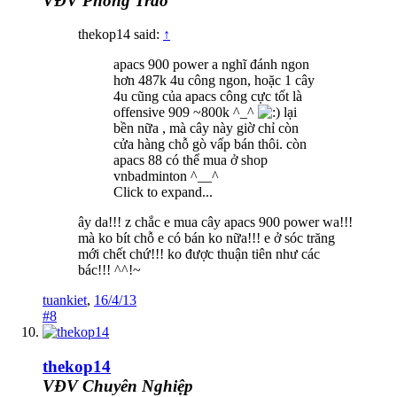
VĐV Phong Trào
thekop14 said:
↑
apacs 900 power a nghĩ đánh ngon
hơn 487k 4u công ngon, hoặc 1 cây
4u cũng của apacs công cực tốt là
offensive 909 ~800k ^_^
lại
bền nữa , mà cây này giờ chỉ còn
cửa hàng chỗ gò vấp bán thôi. còn
apacs 88 có thể mua ở shop
vnbadminton ^__^
Click to expand...
ây da!!! z chắc e mua cây apacs 900 power wa!!!
mà ko bít chỗ e có bán ko nữa!!! e ở sóc trăng
mới chết chứ!!! ko được thuận tiên như các
bác!!! ^^!~
tuankiet
,
16/4/13
#8
thekop14
VĐV Chuyên Nghiệp