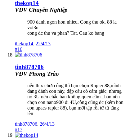
thekop14
VĐV Chuyên Nghiệp
900 danh ngon hon nhieu. Cong thu ok. 88 la
vot3u
cong dc thu va phan? Tat. Cau ko bang
thekop14
,
22/4/13
#16
tinh878706
VĐV Phong Trào
nếu thix chơi công thì bạn chọn Rapier 88,mình
đang đánh con này, đập cầu có cảm giác, nhưng
nó 3U nên chắc bạn không quen cầm...bạn nên
chọn con nano900 đi 4U,công cũng dc (kém hơn
con apacs rapier 88), bạn mới tập rồi từ từ tăng
lên
tinh878706
,
26/4/13
#17