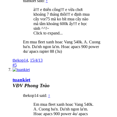
tuankiet said:
↑
à!!! e thiên công!!! e vừa chơi
khoảng 7 tháng thôi!!! e định mua
cây vor75 mà ko bít mua cây nào
mà tâm khoảng 600k ấy!!! e học
sinh ^^!~
Click to expand...
Em mua fleet xanh hoac Vang 540k. A. Cuong
ba'n. Da'nh ngon la'm. Hoac apacs 900 power
4u/ apacs rapier 88 (3u)
thekop14
,
15/4/13
#5
tuankiet
VĐV Phong Trào
thekop14 said:
↑
Em mua fleet xanh hoac Vang 540k.
A. Cuong ba'n. Da'nh ngon la'm.
Hoac apacs 900 power 4u/ apacs