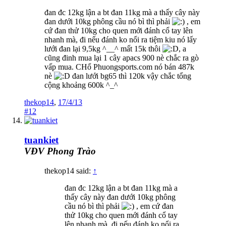
đan đc 12kg lận a bt đan 11kg mà a thấy cây này
đan dưới 10kg phông cầu nó bì thì phải
, em
cứ đan thử 10kg cho quen mới đánh cổ tay lên
nhanh mà, đi nếu đánh ko nổi ra tiệm kiu nó lấy
lưới đan lại 9,5kg ^__^ mất 15k thôi
, a
cũng đinh mua lại 1 cây apacs 900 nè chắc ra gò
vấp mua. CHổ Phuongsports.com nó bán 487k
nè
đan lưới bg65 thì 120k vậy chắc tổng
cộng khoảng 600k ^_^
thekop14
,
17/4/13
#12
tuankiet
VĐV Phong Trào
thekop14 said:
↑
đan đc 12kg lận a bt đan 11kg mà a
thấy cây này đan dưới 10kg phông
cầu nó bì thì phải
, em cứ đan
thử 10kg cho quen mới đánh cổ tay
lên nhanh mà, đi nếu đánh ko nổi ra