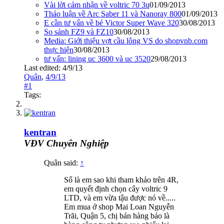
Vài lời cảm nhận về voltric 70 3u
01/09/2013
Thảo luận về Arc Saber 11 và Nanoray 800
01/09/2013
E cần tư vấn về bé Victor Super Wave 320
30/08/2013
So sánh FZ9 và FZ10
30/08/2013
Media: Giới thiệu vợt cầu lông VS do shopvnb.com
thực hiện
30/08/2013
tư vấn: lining uc 3600 và uc 3520
29/08/2013
Last edited:
4/9/13
Quân
,
4/9/13
#1
Tags:
kentran
VĐV Chuyên Nghiệp
Quân said:
↑
Số là em sao khi tham khảo trên 4R,
em quyết định chọn cây voltric 9
LTD, và em vừa tậu được nó về.....
Em mua ở shop Mai Loan Nguyễn
Trãi, Quận 5, chị bán hàng bảo là