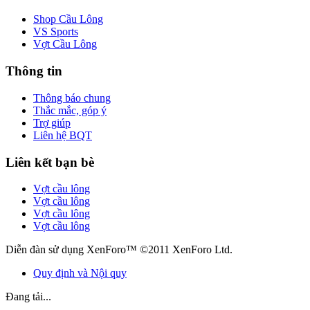
Shop Cầu Lông
VS Sports
Vợt Cầu Lông
Thông tin
Thông báo chung
Thắc mắc, góp ý
Trợ giúp
Liên hệ BQT
Liên kết bạn bè
Vợt cầu lông
Vợt cầu lông
Vợt cầu lông
Vợt cầu lông
Diễn đàn sử dụng XenForo™ ©2011 XenForo Ltd.
Quy định và Nội quy
Đang tải...