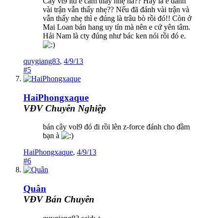
Cây vt9 ltd e cầm thấy nhẹ hả?? Hay là e đánh
vài trận vẫn thấy nhẹ?? Nếu đã đánh vài trận và
vẫn thấy nhẹ thì e đúng là trâu bò rồi đó!! Còn ở
Mai Loan bán hang uy tín mà nên e cứ yên tâm.
Hải Nam là cty đúng như bác ken nói rồi đó e.
quygiang83
,
4/9/13
#5
HaiPhongxaque
VĐV Chuyên Nghiệp
bán cây vol9 đó đi rồi lên z-force đánh cho đầm
bạn à
HaiPhongxaque
,
4/9/13
#6
Quân
VĐV Bán Chuyên