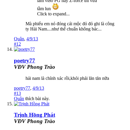
làm vt80 PG hay Z-force thì vừa
tầm lun
Click to expand...
Mà phiếu em nó đóng cái mộc đỏ đỏ ghi là công
ty Hải Nam....như thế chuẩn không bác...
Quân
,
4/9/13
#12
poetry77
VĐV Phong Trào
hải nam là chính xác rồi,khỏi phải lăn tăn nữa
poetry77
,
4/9/13
#13
Quân
thích bài này.
Trịnh Hồng Phát
VĐV Phong Trào