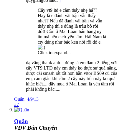
quygiang83 said:
↑
Cây vt9 ltd e cầm thấy nhẹ hả??
Hay là e đánh vài trận vẫn thấy
nhẹ?? Nếu đã đánh vài trận và vẫn
thấy nhẹ thì e đúng là trâu bò rồi
đó!! Còn ở Mai Loan bán hang uy
tín mà nên e cứ yên tâm. Hải Nam là
cty đúng như bác ken nói rồi đó e.
Click to expand...
dạ vâng thank anh....đúng là em đánh 2 tiếng với
cây VT9 LTD này em thấy ko thực sự quá nặng,
được cái smash rất tốt hơn hẳn vitor BS09 cũ của
em, cảm giác khi cầm 2 cây này trên này ko quá
khác biệt.....dậy mua ở Mai Loan là yên tâm rồi
phải không bác.....
Quân
,
4/9/13
#7
Quân
VĐV Bán Chuyên