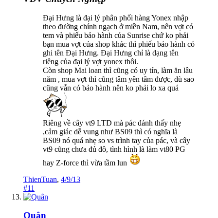
Đại Hưng là đại lý phân phối hàng Yonex nhập
theo đường chính ngạch ở miền Nam, nên vợt có
tem và phiếu bảo hành của Sunrise chứ ko phải
bạn mua vợt của shop khác thì phiếu bảo hành có
ghi tên Đại Hưng. Đại Hưng chỉ là dạng tên
riêng của đại lý vợt yonex thôi.
Còn shop Mai loan thì cũng có uy tín, làm ăn lâu
năm , mua vợt thì cũng tâm yên tâm được, dù sao
cũng vẫn có bảo hành nên ko phải lo xa quá
Riêng về cây vt9 LTD mà pác đánh thấy nhẹ
,cảm giác dễ vung như BS09 thì có nghĩa là
BS09 nó quá nhẹ so vs trình tay của pác, và cây
vt9 cũng chưa đủ đô, tình hình là làm vt80 PG
hay Z-force thì vừa tầm lun
ThienTuan
,
4/9/13
#11
Quân