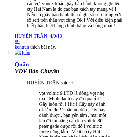
các vợt yonex khác giấy bảo hành không ghi tên
cty Hải Nam la do các bạn xách tay mang về !
Nếu có giấy bảo hành thì có ghi số seri trùng với
số seri trên thân vợt cũng Ok ! Với điều kiện phải
biết phân biệt hàng chính hãng và hàng nhái !
HUYỀN TRÂN
,
4/9/13
#9
kentran
thích bài này.
Quân
VĐV Bán Chuyên
HUYỀN TRÂN said:
↑
vợt voltric 9 LTD là dòng vợt nhẹ
mà ! Mình đánh cây đó qua rồi !
Gãy luôn rồi ! Hic ! Cây này đánh
ok lắm đó ! Thân nó dẻo , cây này
đánh được , bạn yên tâm , mai mốt
lên đô thì nâng cấp lên voltric 80
peter gade được rồi đó ! voltric z
force nặng lắm ! Về tên cty Hải