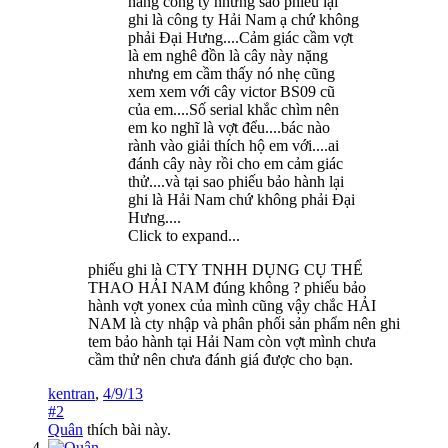
hàng công ty nhưng sao phiếu lại
ghi là công ty Hải Nam ạ chứ không
phải Đại Hưng....Cảm giác cầm vợt
là em nghê đồn là cây này nặng
nhưng em cầm thấy nó nhẹ cũng
xem xem với cây victor BS09 cũ
của em....Số serial khắc chìm nên
em ko nghĩ là vợt đểu....bác nào
rành vào giải thích hộ em với....ai
đánh cây này rồi cho em cảm giác
thử....và tại sao phiếu bảo hành lại
ghi là Hải Nam chứ không phải Đại
Hưng....
Click to expand...
phiếu ghi là CTY TNHH DỤNG CỤ THỂ
THAO HẢI NAM đúng không ? phiếu bảo
hành vợt yonex của mình cũng vậy chắc HẢI
NAM là cty nhập và phân phối sản phẩm nên ghi
tem bảo hành tại Hải Nam còn vợt mình chưa
cầm thử nên chưa đánh giá được cho bạn.
kentran
,
4/9/13
#2
Quân
thích bài này.