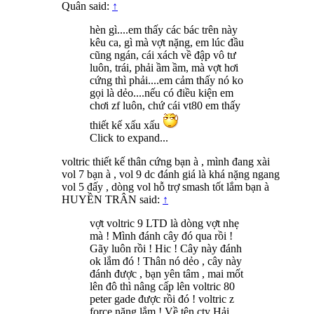
Quân said:
↑
hèn gì....em thấy các bác trên này
kêu ca, gì mà vợt nặng, em lúc đầu
cũng ngán, cái xách về đập vô tư
luôn, trái, phải ầm ầm, mà vợt hơi
cứng thì phải....em cảm thấy nó ko
gọi là dẻo....nếu có điều kiện em
chơi zf luôn, chứ cái vt80 em thấy
thiết kế xấu xấu
Click to expand...
voltric thiết kế thân cứng bạn à , mình đang xài
vol 7 bạn à , vol 9 dc đánh giá là khá nặng ngang
vol 5 đấy , dòng vol hỗ trợ smash tốt lắm bạn à
HUYỀN TRÂN said:
↑
vợt voltric 9 LTD là dòng vợt nhẹ
mà ! Mình đánh cây đó qua rồi !
Gãy luôn rồi ! Hic ! Cây này đánh
ok lắm đó ! Thân nó dẻo , cây này
đánh được , bạn yên tâm , mai mốt
lên đô thì nâng cấp lên voltric 80
peter gade được rồi đó ! voltric z
force nặng lắm ! Về tên cty Hải