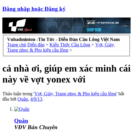
Đăng nhập hoặc Đăng ký
Vnbadminton -Tin Tức - Diễn Đàn Cầu Lông Việt Nam
Trang chủ
Diễn đàn
>
Kiến Thức Cầu Lông
>
Vợt, Giày,
Trang phục & Phụ kiện cầu lông
>
cả nhà ơi, giúp em xác minh cái
này về vợt yonex với
Thảo luận trong '
Vợt, Giày, Trang phục & Phụ kiện cầu lông
' bắt
đầu bởi
Quân
,
4/9/13
.
Quân
VĐV Bán Chuyên