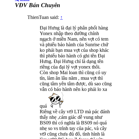
VĐV Bán Chuyên
ThienTuan said:
↑
Đại Hưng là đại lý phân phối hàng
Yonex nhập theo đường chính
ngạch ở miền Nam, nên vợt có tem
và phiếu bảo hành của Sunrise chứ
ko phải bạn mua vợt của shop khác
thì phiếu bảo hành có ghi tên Đại
Hưng. Đại Hưng chỉ là dạng tên
riêng của đại lý vợt yonex thôi.
Còn shop Mai loan thì cũng có uy
tín, làm ăn lâu năm , mua vợt thì
cũng tâm yên tâm được, dù sao cũng
vẫn có bảo hành nên ko phải lo xa
quá
Riêng về cây vt9 LTD mà pác đánh
thấy nhẹ ,cảm giác dễ vung như
BS09 thì có nghĩa là BS09 nó quá
nhẹ so vs trình tay của pác, và cây
vt9 cũng chưa đủ đô, tình hình là