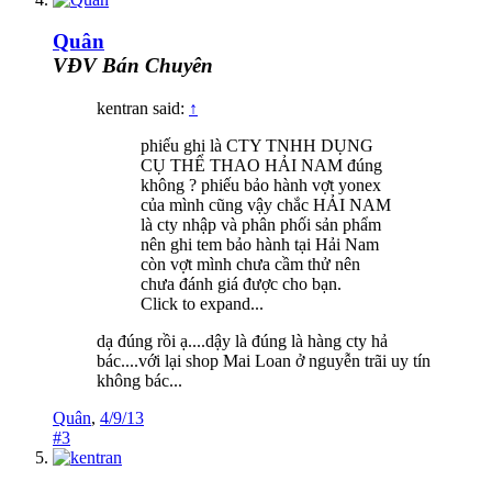
Quân
VĐV Bán Chuyên
kentran said:
↑
phiếu ghi là CTY TNHH DỤNG
CỤ THỂ THAO HẢI NAM đúng
không ? phiếu bảo hành vợt yonex
của mình cũng vậy chắc HẢI NAM
là cty nhập và phân phối sản phẩm
nên ghi tem bảo hành tại Hải Nam
còn vợt mình chưa cầm thử nên
chưa đánh giá được cho bạn.
Click to expand...
dạ đúng rồi ạ....dậy là đúng là hàng cty hả
bác....với lại shop Mai Loan ở nguyễn trãi uy tín
không bác...
Quân
,
4/9/13
#3