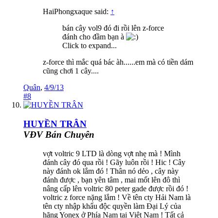
HaiPhongxaque said:
↑
bán cây vol9 đó đi rồi lên z-force
đánh cho đầm bạn à
Click to expand...
z-force thì mắc quá bác àh......em mà có tiền dám
cũng chơi 1 cây....
Quân
,
4/9/13
#8
HUYỀN TRÂN
VĐV Bán Chuyên
vợt voltric 9 LTD là dòng vợt nhẹ mà ! Mình
đánh cây đó qua rồi ! Gãy luôn rồi ! Hic ! Cây
này đánh ok lắm đó ! Thân nó dẻo , cây này
đánh được , bạn yên tâm , mai mốt lên đô thì
nâng cấp lên voltric 80 peter gade được rồi đó !
voltric z force nặng lắm ! Về tên cty Hải Nam là
tên cty nhập khẩu độc quyền làm Đại Lý của
hãng Yonex ở Phía Nam tại Việt Nam ! Tất cả