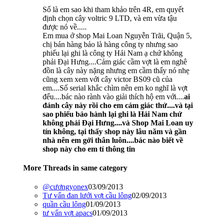
Số là em sao khi tham khảo trên 4R, em quyết
định chọn cây voltric 9 LTD, và em vừa tậu
được nó về.....
Em mua ở shop Mai Loan Nguyễn Trãi, Quận 5,
chị bán hàng bảo là hàng công ty nhưng sao
phiếu lại ghi là công ty Hải Nam ạ chứ không
phải Đại Hưng....Cảm giác cầm vợt là em nghê
đồn là cây này nặng nhưng em cầm thấy nó nhẹ
cũng xem xem với cây victor BS09 cũ của
em....Số serial khắc chìm nên em ko nghĩ là vợt
đểu....bác nào rành vào giải thích hộ em với....
ai
đánh cây này rồi cho em cảm giác thử....và tại
sao phiếu bảo hành lại ghi là Hải Nam chứ
không phải Đại Hưng....và Shop Mai Loan uy
tín không, tại thấy shop này lâu năm và gần
nhà nên em gởi thân luôn....bác nào biết về
shop này cho em tí thông tin
More Threads in same category
@cươngyonex
03/09/2013
Tư vấn đan lưới vợt cầu lông
02/09/2013
quần cầu lông
01/09/2013
tư vấn vợt apacs
01/09/2013