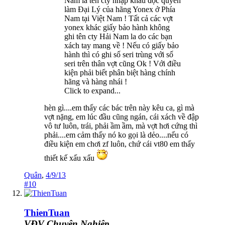
Nam là tên cty nhập khẩu độc quyền
làm Đại Lý của hãng Yonex ở Phía
Nam tại Việt Nam ! Tất cả các vợt
yonex khác giấy bảo hành không
ghi tên cty Hải Nam la do các bạn
xách tay mang về ! Nếu có giấy bảo
hành thì có ghi số seri trùng với số
seri trên thân vợt cũng Ok ! Với điều
kiện phải biết phân biệt hàng chính
hãng và hàng nhái !
Click to expand...
hèn gì....em thấy các bác trên này kêu ca, gì mà
vợt nặng, em lúc đầu cũng ngán, cái xách về đập
vô tư luôn, trái, phải ầm ầm, mà vợt hơi cứng thì
phải....em cảm thấy nó ko gọi là dẻo....nếu có
điều kiện em chơi zf luôn, chứ cái vt80 em thấy
thiết kế xấu xấu
Quân
,
4/9/13
#10
ThienTuan
VĐV Chuyên Nghiệp