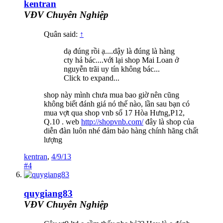
kentran
VĐV Chuyên Nghiệp
Quân said:
↑
dạ đúng rồi ạ....dậy là đúng là hàng
cty hả bác....với lại shop Mai Loan ở
nguyễn trãi uy tín không bác...
Click to expand...
shop này mình chưa mua bao giờ nên cũng
không biết đánh giá nó thế nào, lần sau bạn có
mua vợt qua shop vnb số 17 Hòa Hưng,P12,
Q.10 . web
http://shopvnb.com/
đây là shop của
diễn đàn luôn nhé đảm bảo hàng chính hãng chất
lượng
kentran
,
4/9/13
#4
quygiang83
VĐV Chuyên Nghiệp