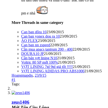
thì tầm bao nhiêu và mua ở đâu? Bác nào có thì
pm e nhá
More Threads in same category
Can ban dôra 10
23/09/2015
Can ban yonex dou ra 10
23/09/2015
ÁO FLEX
23/09/2015
Can ban nn zspeed
22/09/2015
Cần mua apacs tantrum 200 - 400
22/09/2015
DOURA10 JP
21/09/2015
Cần bán vợt lining N10
21/09/2015
Voltric 80 SP mới 100%
21/09/2015
VỢT LINING 7td 9td giá tốt !!!!!
21/09/2015
VỢT LINING ADIDAS PRO ABS1000
21/09/2015
Hoangmapdis
,
23/9/15
#1
Tags:
zeus1406
Mới Tập Cầu Lông