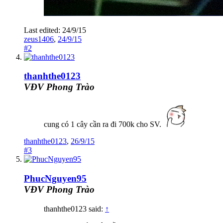
Last edited:
24/9/15
zeus1406
,
24/9/15
#2
thanhthe0123
VĐV Phong Trào
cung có 1 cây cần ra đi 700k cho SV.
thanhthe0123
,
26/9/15
#3
PhucNguyen95
VĐV Phong Trào
thanhthe0123 said:
↑