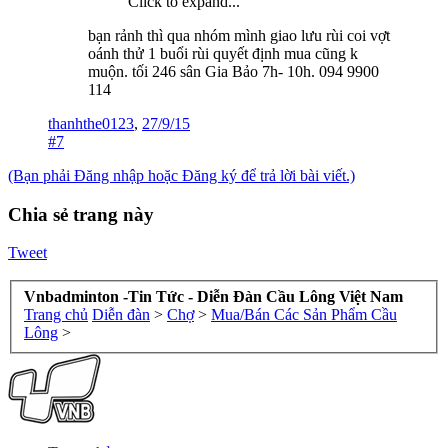
Click to expand...
bạn rảnh thì qua nhóm mình giao lưu rùi coi vợt
oánh thử 1 buổi rùi quyết định mua cũng k
muộn. tối 246 sân Gia Bảo 7h- 10h. 094 9900
114
thanhthe0123
,
27/9/15
#7
(Bạn phải Đăng nhập hoặc Đăng ký để trả lời bài viết.)
Chia sẻ trang này
Tweet
Vnbadminton -Tin Tức - Diễn Đàn Cầu Lông Việt Nam
Trang chủ
Diễn đàn
>
Chợ
>
Mua/Bán Các Sản Phẩm Cầu
Lông
>