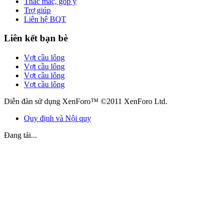
Thắc mắc, góp ý
Trợ giúp
Liên hệ BQT
Liên kết bạn bè
Vợt cầu lông
Vợt cầu lông
Vợt cầu lông
Vợt cầu lông
Diễn đàn sử dụng XenForo™ ©2011 XenForo Ltd.
Quy định và Nội quy
Đang tải...