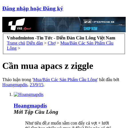
Đăng nhập hoặc Đăng ký
Vnbadminton -Tin Tức - Diễn Đàn Cầu Lông Việt Nam
Trang chủ
Diễn đàn
>
Chợ
>
Mua/Bán Các Sản Phẩm Cầu
Lông
>
Cần mua apacs z ziggle
Thảo luận trong '
Mua/Bán Các Sản Phẩm Cầu Lông
' bắt đầu bởi
Hoangmapdis
,
23/9/15
.
Hoangmapdis
Mới Tập Cầu Lông
Như tiêu đề,e muốn sắm con đấy cả vợt + lưới