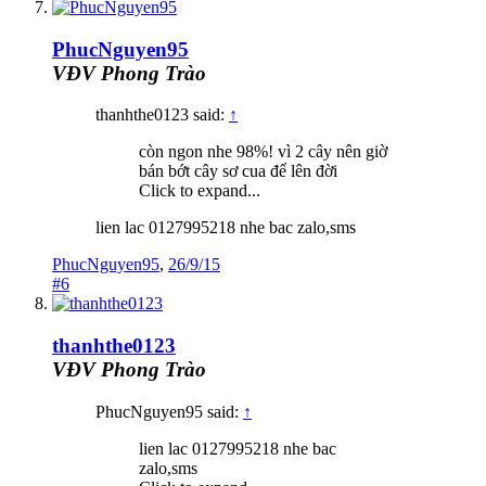
PhucNguyen95
VĐV Phong Trào
thanhthe0123 said:
↑
còn ngon nhe 98%! vì 2 cây nên giờ
bán bớt cây sơ cua để lên đời
Click to expand...
lien lac 0127995218 nhe bac zalo,sms
PhucNguyen95
,
26/9/15
#6
thanhthe0123
VĐV Phong Trào
PhucNguyen95 said:
↑
lien lac 0127995218 nhe bac
zalo,sms