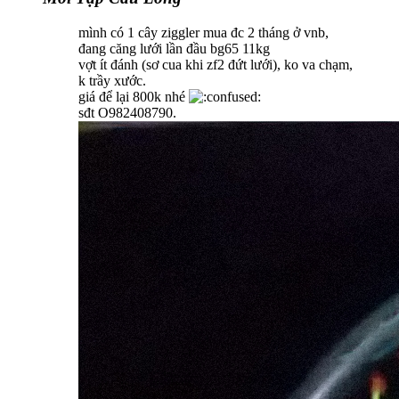
mình có 1 cây ziggler mua đc 2 tháng ở vnb,
đang căng lưới lần đầu bg65 11kg
vợt ít đánh (sơ cua khi zf2 đứt lưới), ko va chạm,
k trầy xước.
giá để lại 800k nhé
sđt O982408790.