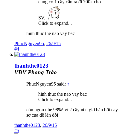
cung có 1 cây cần ra đi 700k cho
SV.
Click to expand...
hinh thuc the nao vay bac
PhucNguyen95
,
26/9/15
#4
thanhthe0123
VĐV Phong Trào
PhucNguyen95 said:
↑
hinh thuc the nao vay bac
Click to expand...
còn ngon nhe 98%! vì 2 cây nên giờ bán bớt cây
sơ cua để lên đời
thanhthe0123
,
26/9/15
#5