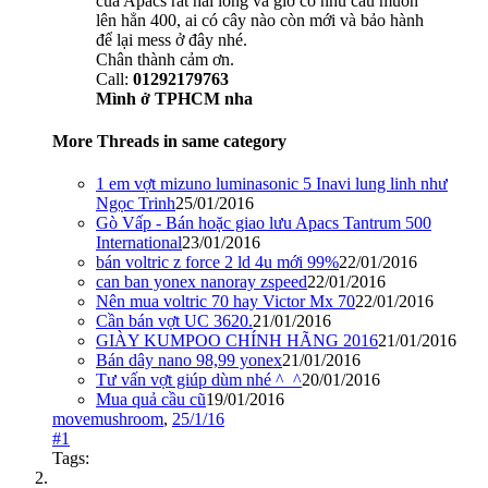
của Apacs rất hài lòng và giờ có nhu cầu muốn
lên hẳn 400, ai có cây nào còn mới và bảo hành
để lại mess ở đây nhé.
Chân thành cảm ơn.
Call:
01292179763
Mình ở TPHCM nha
More Threads in same category
1 em vợt mizuno luminasonic 5 Inavi lung linh như
Ngọc Trinh
25/01/2016
Gò Vấp - Bán hoặc giao lưu Apacs Tantrum 500
International
23/01/2016
bán voltric z force 2 ld 4u mới 99%
22/01/2016
can ban yonex nanoray zspeed
22/01/2016
Nên mua voltric 70 hay Victor Mx 70
22/01/2016
Cần bán vợt UC 3620.
21/01/2016
GIÀY KUMPOO CHÍNH HÃNG 2016
21/01/2016
Bán dây nano 98,99 yonex
21/01/2016
Tư vấn vợt giúp dùm nhé ^_^
20/01/2016
Mua quả cầu cũ
19/01/2016
movemushroom
,
25/1/16
#1
Tags: