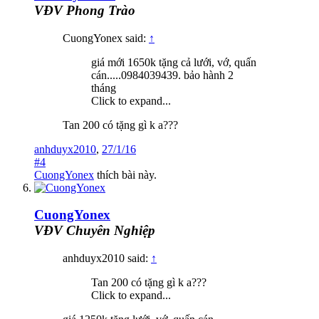
VĐV Phong Trào
CuongYonex said:
↑
giá mới 1650k tặng cả lưới, vớ, quấn
cán.....0984039439. bảo hành 2
tháng
Click to expand...
Tan 200 có tặng gì k a???
anhduyx2010
,
27/1/16
#4
CuongYonex
thích bài này.
CuongYonex
VĐV Chuyên Nghiệp
anhduyx2010 said:
↑
Tan 200 có tặng gì k a???
Click to expand...