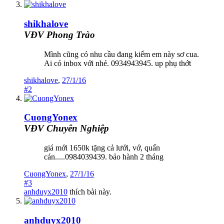
shikhalove
VĐV Phong Trào
Mình cũng có nhu cầu đang kiếm em này sơ cua.
Ai có inbox với nhé. 0934943945. up phụ thớt
shikhalove
,
27/1/16
#2
CuongYonex
VĐV Chuyên Nghiệp
giá mới 1650k tặng cả lưới, vớ, quấn
cán.....0984039439. bảo hành 2 tháng
CuongYonex
,
27/1/16
#3
anhduyx2010
thích bài này.
anhduyx2010