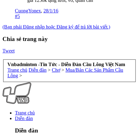
giá 1250k tặng lưới, vớ, quấn cán
CuongYonex
,
28/1/16
#5
(Bạn phải Đăng nhập hoặc Đăng ký để trả lời bài viết.)
Chia sẻ trang này
Tweet
Vnbadminton -Tin Tức - Diễn Đàn Cầu Lông Việt Nam
Trang chủ
Diễn đàn
>
Chợ
>
Mua/Bán Các Sản Phẩm Cầu
Lông
>
Trang chủ
Diễn đàn
Diễn đàn