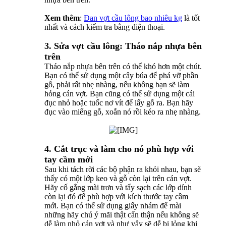
Xem thêm
:
Đan vợt cầu lông bao nhiêu kg
là tốt
nhất và cách kiểm tra bằng điện thoại.
3.
Sửa vợt cầu lông
:
Tháo nắp nhựa bên
trên
Tháo nắp nhựa bên trên có thể khó hơn một chút.
Bạn có thể sử dụng một cây búa để phá vỡ phần
gỗ, phải rất nhẹ nhàng, nếu không bạn sẽ làm
hỏng cán vợt. Bạn cũng có thể sử dụng một cái
đục nhỏ hoặc tuốc nơ vít để lấy gỗ ra. Bạn hãy
đục vào miếng gỗ, xoắn nó rồi kéo ra nhẹ nhàng.
4. Cắt trục và làm cho nó phù hợp với
tay cầm mới
Sau khi tách rời các bộ phận ra khỏi nhau, bạn sẽ
thấy có một lớp keo và gỗ còn lại trên cán vợt.
Hãy cố gắng mài trơn và tẩy sạch các lớp dính
còn lại đó để phù hợp với kích thước tay cầm
mới. Bạn có thể sử dụng giấy nhám để mài
những hãy chú ý mãi thật cẩn thận nếu không sẽ
dễ làm nhỏ cán vợt và như vậy sẽ dễ bị lỏng khi