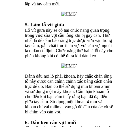
lắp và tay cầm mới.
5. Làm lỗ vít giữa
Lỗ vít giữa này sẽ có hai chức năng quan trọng
trong việc sửa vợt cầu lông khi bị gãy cán. Thứ
nhất là để đảm bảo rằng trục được vừa vặn trong
tay cầm, gắn chặt trục thân vợt với cán vợt ngoài
keo dán cố định. Chức năng thứ hai là lỗ này cho
phép không khí có thể đi ra khi dán keo.
Đánh dấu nơi lỗ phải khoan, hãy chắc chắn rằng
lỗ này được căn chỉnh chính xác bằng cách chèn
trục để đo. Bạn có thể sử dụng mũi khoan 2mm
và sử dụng một máy khoan. Cẩn thận khoan lỗ
cho đến khi bạn cảm thấy rằng bạn đã đạt đến
giữa tay cầm. Sử dụng một khoan 4 mm và
khoan chỉ vài milimet vào gỗ để đầu của ốc vít sẽ
bị chìm vào cán vợt.
6. Dán keo cán vợt mới