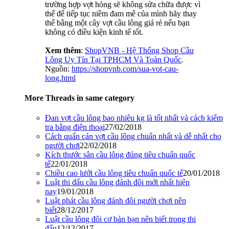
trường hợp vợt hỏng sẽ không sửa chữa được vì
thế để tiếp tục niềm đam mê của mình hãy thay
thế bằng một cây vợt cầu lông giá rẻ nếu bạn
không có điều kiện kinh tế tốt.
Xem thêm
:
ShopVNB - Hệ Thống Shop Cầu
Lông Uy Tín Tại TPHCM Và Toàn Quốc
.
Nguồn:
https://shopvnb.com/sua-vot-cau-
long.html
More Threads in same category
Đan vợt cầu lông bao nhiêu kg là tốt nhất và cách kiểm
tra bằng điện thoại
27/02/2018
Cách quấn cán vợt cầu lông chuẩn nhất và dễ nhất cho
người chơi
22/02/2018
Kích thước sân cầu lông đúng tiêu chuẩn quốc
tế
22/01/2018
Chiều cao lưới cầu lông tiêu chuẩn quốc tế
20/01/2018
Luật thi đấu cầu lông đánh đôi mới nhất hiện
nay
19/01/2018
Luật phát cầu lông đánh đôi người chơi nên
biết
28/12/2017
Luật cầu lông đôi cơ bản bạn nên biết trong thi
đấu
12/12/2017