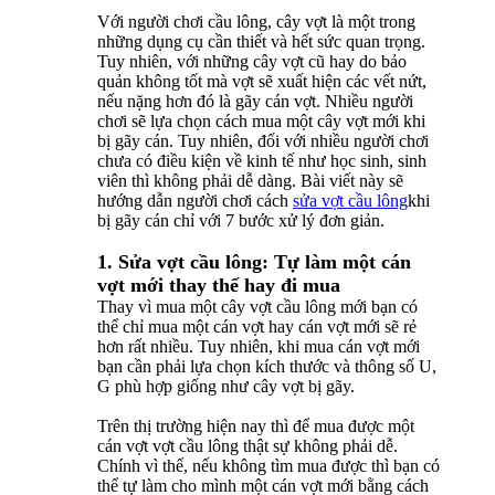
Với người chơi cầu lông, cây vợt là một trong
những dụng cụ cần thiết và hết sức quan trọng.
Tuy nhiên, với những cây vợt cũ hay do bảo
quản không tốt mà vợt sẽ xuất hiện các vết nứt,
nếu nặng hơn đó là gãy cán vợt. Nhiều người
chơi sẽ lựa chọn cách mua một cây vợt mới khi
bị gãy cán. Tuy nhiên, đối với nhiều người chơi
chưa có điều kiện về kinh tế như học sinh, sinh
viên thì không phải dễ dàng. Bài viết này sẽ
hướng dẫn người chơi cách
sửa vợt cầu lông
khi
bị gãy cán chỉ với 7 bước xử lý đơn giản.
1. Sửa vợt cầu lông: Tự làm một cán
vợt mới thay thế hay đi mua
Thay vì mua một cây vợt cầu lông mới bạn có
thể chỉ mua một cán vợt hay cán vợt mới sẽ rẻ
hơn rất nhiều. Tuy nhiên, khi mua cán vợt mới
bạn cần phải lựa chọn kích thước và thông số U,
G phù hợp giống như cây vợt bị gãy.
Trên thị trường hiện nay thì để mua được một
cán vợt vợt cầu lông thật sự không phải dễ.
Chính vì thế, nếu không tìm mua được thì bạn có
thể tự làm cho mình một cán vợt mới bằng cách