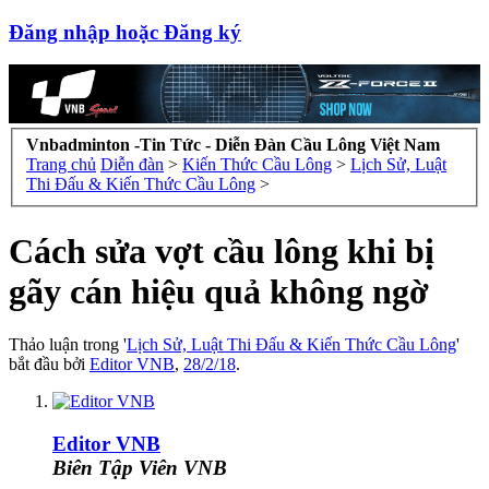
Đăng nhập hoặc Đăng ký
Vnbadminton -Tin Tức - Diễn Đàn Cầu Lông Việt Nam
Trang chủ
Diễn đàn
>
Kiến Thức Cầu Lông
>
Lịch Sử, Luật
Thi Đấu & Kiến Thức Cầu Lông
>
Cách sửa vợt cầu lông khi bị
gãy cán hiệu quả không ngờ
Thảo luận trong '
Lịch Sử, Luật Thi Đấu & Kiến Thức Cầu Lông
'
bắt đầu bởi
Editor VNB
,
28/2/18
.
Editor VNB
Biên Tập Viên VNB