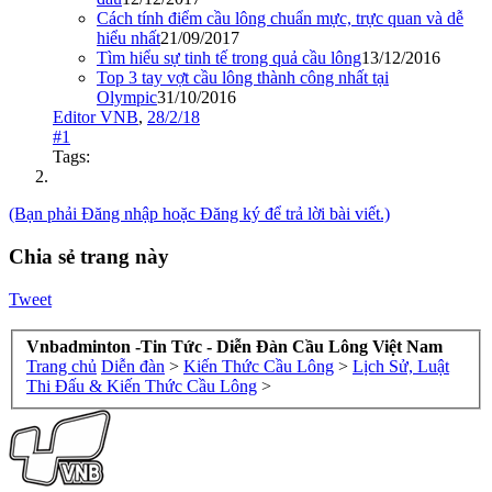
Cách tính điểm cầu lông chuẩn mực, trực quan và dễ
hiểu nhất
21/09/2017
Tìm hiểu sự tinh tế trong quả cầu lông
13/12/2016
Top 3 tay vợt cầu lông thành công nhất tại
Olympic
31/10/2016
Editor VNB
,
28/2/18
#1
Tags:
(Bạn phải Đăng nhập hoặc Đăng ký để trả lời bài viết.)
Chia sẻ trang này
Tweet
Vnbadminton -Tin Tức - Diễn Đàn Cầu Lông Việt Nam
Trang chủ
Diễn đàn
>
Kiến Thức Cầu Lông
>
Lịch Sử, Luật
Thi Đấu & Kiến Thức Cầu Lông
>