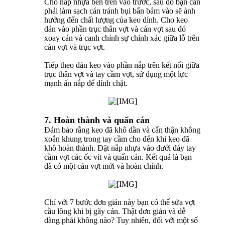
Cho nắp nhựa bên trên vào trước, sau đó bạn cần
phải làm sạch cán tránh bụi bẩn bám vào sẽ ảnh
hưởng đến chất lượng của keo dính. Cho keo
dán vào phần trục thân vợt và cán vợt sau đó
xoay cán và canh chỉnh sự chính xác giữa lỗ trên
cán vợt và trục vợt.
Tiếp theo dán keo vào phần nắp trên kết nối giữa
trục thân vợt và tay cầm vợt, sử dụng một lực
mạnh ấn nắp để dính chặt.
7. Hoàn thành và quấn cán
Đảm bảo rằng keo đã khô dần và cẩn thận không
xoắn khung trong tay cầm cho đến khi keo đã
khô hoàn thành. Đặt nắp nhựa vào dưới đáy tay
cầm vợt các ốc vít và quấn cán. Kết quả là bạn
đã có một cán vợt mới và hoàn chỉnh.
Chỉ với 7 bước đơn giản này bạn có thể sửa vợt
cầu lông khi bị gãy cán. Thật đơn giản và dễ
dàng phải không nào? Tuy nhiên, đối với một số