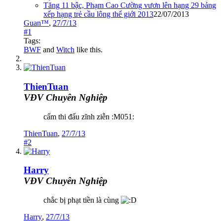
Tăng 11 bậc, Phạm Cao Cường vươn lên hạng 29 bảng
xếp hạng trẻ cầu lông thế giới 2013
22/07/2013
Guan™
,
27/7/13
#1
Tags:
BWF
and
Witch
like this.
ThienTuan
VĐV Chuyên Nghiệp
cấm thi đấu zĩnh ziễn :M051:
ThienTuan
,
27/7/13
#2
Harry
VĐV Chuyên Nghiệp
chắc bị phạt tiền là cùng
Harry
,
27/7/13