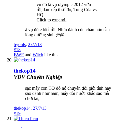
vụ đó là vụ olympic 2012 vừa
rồi,dàn xếp tỉ số đó, Tung Của vs
HQ
Click to expand...
à vụ đó e biết rồi. Nhìn đánh còn chán hơn cầu
lông dưỡng sinh @@
byonls
,
27/7/13
#18
BWF
and
Witch
like this.
thekop14
VĐV Chuyên Nghiệp
sạc mấy con TQ đó nó chuyển đổi giới tính hay
sao đánh như nam, mấy đôi nước khác sao mà
chơi lại,
thekop14
,
27/7/13
#19