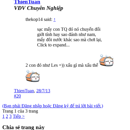
ThienTuan
VĐV Chuyên Nghiệp
thekop14 said:
↑
sạc mấy con TQ đó nó chuyển đổi
giới tính hay sao đánh như nam,
mấy đôi nước khác sao mà chơi lại,
Click to expand...
2 con đó như Les =)) xấu gì mà xấu thế
ThienTuan
,
28/7/13
#20
(Bạn phải Đăng nhập hoặc Đăng ký để trả lời bài viết.)
Trang 1 của 3 trang
1
2
3
Tiếp >
Chia sẻ trang này