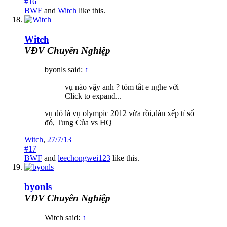
#16
BWF
and
Witch
like this.
Witch
VĐV Chuyên Nghiệp
byonls said:
↑
vụ nào vậy anh ? tóm tắt e nghe với
Click to expand...
vụ đó là vụ olympic 2012 vừa rồi,dàn xếp tỉ số
đó, Tung Của vs HQ
Witch
,
27/7/13
#17
BWF
and
leechongwei123
like this.
byonls
VĐV Chuyên Nghiệp
Witch said:
↑