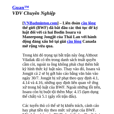
Guan™
VĐV Chuyên Nghiệp
[
VNBadminton.com
] – Liên đoàn
cầu lông
thế giới (BWF) đã bắt đầu các thủ tục để kỷ
luật đối với cả hai Bodin Issara và
Maneepong Jongjit của Thái Lan với hành
động đáng xấu hổ tại giải
cầu lông
Canada
mở rộng vừa qua.
Trong khi đó trọng tại bắt trận này ông Althout
Vilailak đã có tên trong danh sách truất quyền
cầm còi, ngoài ra ông không phải chụi thêm bất
kỳ hình thức kỷ luật nào. Thay vào đó, Issara và
Jongjit cả 2 sẽ bị gởi báo cáo bằng văn bản vào
ngày 30/7. Jongjit bị xử phạt theo quy định 4.1,
4.14 và 4.16, những quy định liên quan về ứng
xử trong bộ luật của BWF. Ngoài những lỗi trên,
Issara còn bị buột tội thêm Mục 4.15 (lạm dụng
thể chất) và 5.1 (gây rối trận đấu).
Các tuyển thủ có thể sẽ bị khiển trách, cảnh cáo
hay phạt tiền tùy theo mức xử phạt của BWF.