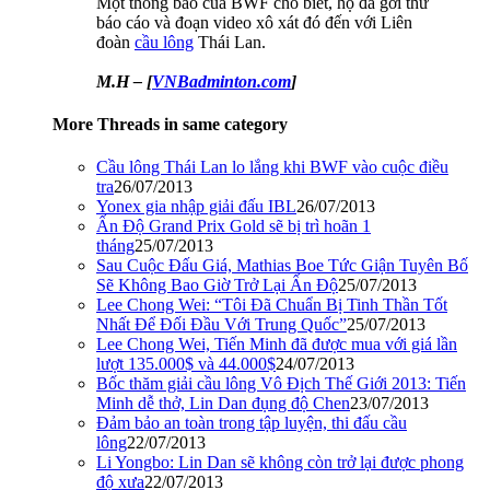
Một thông báo của BWF cho biết, họ đã gởi thư
báo cáo và đoạn video xô xát đó đến với Liên
đoàn
cầu lông
Thái Lan.
M.H – [
VNBadminton.com
]
More Threads in same category
Cầu lông Thái Lan lo lắng khi BWF vào cuộc điều
tra
26/07/2013
Yonex gia nhập giải đấu IBL
26/07/2013
Ấn Độ Grand Prix Gold sẽ bị trì hoãn 1
tháng
25/07/2013
Sau Cuộc Đấu Giá, Mathias Boe Tức Giận Tuyên Bố
Sẽ Không Bao Giờ Trở Lại Ấn Độ
25/07/2013
Lee Chong Wei: “Tôi Đã Chuẩn Bị Tinh Thần Tốt
Nhất Để Đối Đầu Với Trung Quốc”
25/07/2013
Lee Chong Wei, Tiến Minh đã được mua với giá lần
lượt 135.000$ và 44.000$
24/07/2013
Bốc thăm giải cầu lông Vô Địch Thế Giới 2013: Tiến
Minh dễ thở, Lin Dan đụng độ Chen
23/07/2013
Đảm bảo an toàn trong tập luyện, thi đấu cầu
lông
22/07/2013
Li Yongbo: Lin Dan sẽ không còn trở lại được phong
độ xưa
22/07/2013