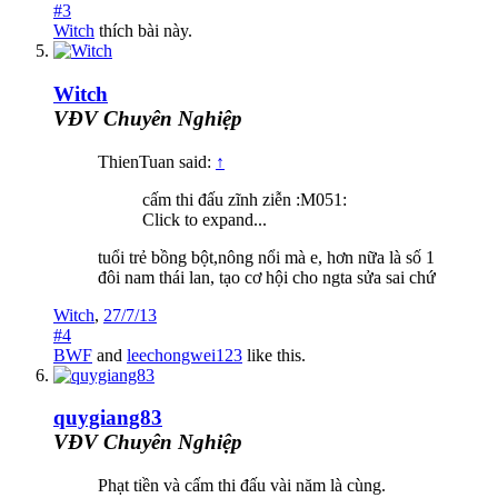
#3
Witch
thích bài này.
Witch
VĐV Chuyên Nghiệp
ThienTuan said:
↑
cấm thi đấu zĩnh ziễn :M051:
Click to expand...
tuổi trẻ bồng bột,nông nổi mà e, hơn nữa là số 1
đôi nam thái lan, tạo cơ hội cho ngta sửa sai chứ
Witch
,
27/7/13
#4
BWF
and
leechongwei123
like this.
quygiang83
VĐV Chuyên Nghiệp
Phạt tiền và cấm thi đấu vài năm là cùng.