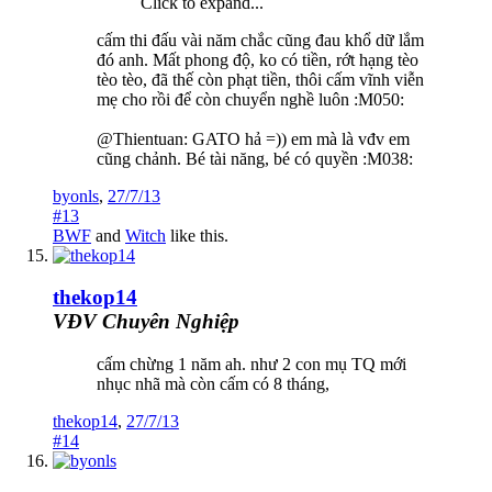
Click to expand...
cấm thi đấu vài năm chắc cũng đau khổ dữ lắm
đó anh. Mất phong độ, ko có tiền, rớt hạng tèo
tèo tèo, đã thế còn phạt tiền, thôi cấm vĩnh viễn
mẹ cho rồi để còn chuyển nghề luôn :M050:
@Thientuan: GATO hả =)) em mà là vđv em
cũng chảnh. Bé tài năng, bé có quyền :M038:
byonls
,
27/7/13
#13
BWF
and
Witch
like this.
thekop14
VĐV Chuyên Nghiệp
cấm chừng 1 năm ah. như 2 con mụ TQ mới
nhục nhã mà còn cấm có 8 tháng,
thekop14
,
27/7/13
#14