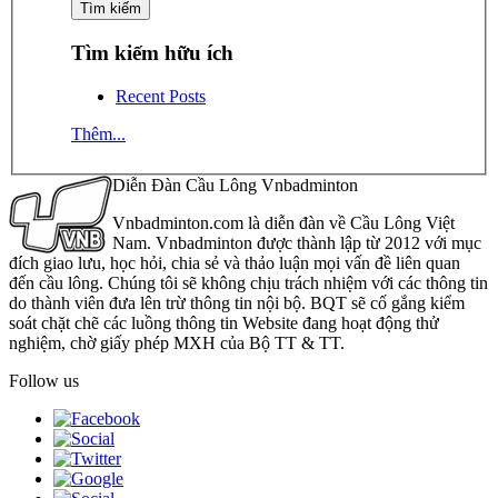
Tìm kiếm hữu ích
Recent Posts
Thêm...
Diễn Đàn Cầu Lông Vnbadminton
Vnbadminton.com là diễn đàn về Cầu Lông Việt
Nam. Vnbadminton được thành lập từ 2012 với mục
đích giao lưu, học hỏi, chia sẻ và thảo luận mọi vấn đề liên quan
đến cầu lông. Chúng tôi sẽ không chịu trách nhiệm với các thông tin
do thành viên đưa lên trừ thông tin nội bộ. BQT sẽ cố gắng kiểm
soát chặt chẽ các luồng thông tin Website đang hoạt động thử
nghiệm, chờ giấy phép MXH của Bộ TT & TT.
Follow us