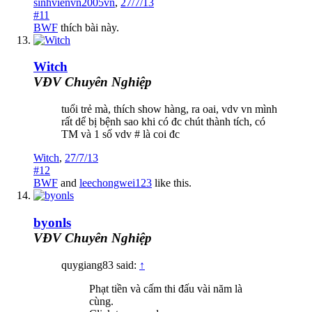
sinhvienvn2005vn
,
27/7/13
#11
BWF
thích bài này.
Witch
VĐV Chuyên Nghiệp
tuổi trẻ mà, thích show hàng, ra oai, vdv vn mình
rất dể bị bệnh sao khi có đc chút thành tích, có
TM và 1 số vdv # là coi đc
Witch
,
27/7/13
#12
BWF
and
leechongwei123
like this.
byonls
VĐV Chuyên Nghiệp
quygiang83 said:
↑
Phạt tiền và cấm thi đấu vài năm là
cùng.