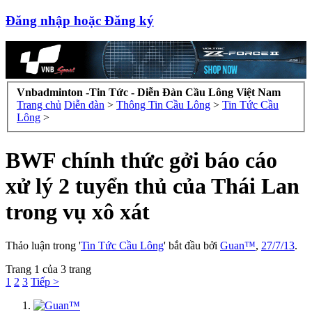
Đăng nhập hoặc Đăng ký
Vnbadminton -Tin Tức - Diễn Đàn Cầu Lông Việt Nam
Trang chủ
Diễn đàn
>
Thông Tin Cầu Lông
>
Tin Tức Cầu
Lông
>
BWF chính thức gởi báo cáo
xử lý 2 tuyển thủ của Thái Lan
trong vụ xô xát
Thảo luận trong '
Tin Tức Cầu Lông
' bắt đầu bởi
Guan™
,
27/7/13
.
Trang 1 của 3 trang
1
2
3
Tiếp >