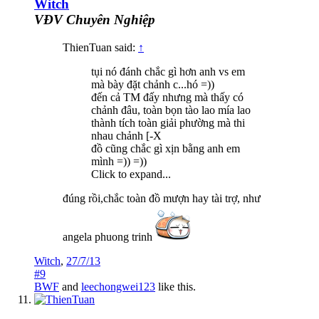
Witch
VĐV Chuyên Nghiệp
ThienTuan said:
↑
tụi nó đánh chắc gì hơn anh vs em
mà bày đặt chảnh c...hó =))
đến cả TM đấy nhưng mà thấy có
chảnh đâu, toàn bọn tào lao mía lao
thành tích toàn giải phường mà thi
nhau chảnh [-X
đồ cũng chắc gì xịn bằng anh em
mình =)) =))
Click to expand...
đúng rồi,chắc toàn đồ mượn hay tài trợ, như
angela phuong trinh
Witch
,
27/7/13
#9
BWF
and
leechongwei123
like this.