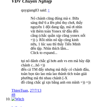
VĐV Chuyên Nghiệp
quygiang83 said:
↑
Nó chảnh cũng đúng mà e. Bữa
sáng thứ 6 a lên phú thọ chơi, thấy
nguyên 1 đội đang tập, má ơi nhìn
vãi thèm toàn Yonex từ đầu đến
cẳng (chắc quần xịp cũng yonex nốt
=)) ). Rồi nhìn nó tập cũng kinh
nữa, 1 lúc sau thì thấy Tiến Minh
đến tập. Nhìn thích lắm...
Click to expand...
tụi nó đánh chắc gì hơn anh vs em mà bày đặt
chảnh c...hó =))
đến cả TM đấy nhưng mà thấy có chảnh đâu,
toàn bọn tào lao mía lao thành tích toàn giải
phường mà thi nhau chảnh [-X
đồ cũng chắc gì xịn bằng anh em mình =)) =))
ThienTuan
,
27/7/13
#8