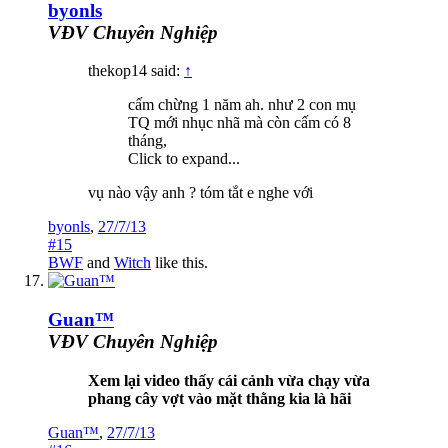
byonls
VĐV Chuyên Nghiệp
thekop14 said:
↑
cấm chừng 1 năm ah. như 2 con mụ
TQ mới nhục nhã mà còn cấm có 8
tháng,
Click to expand...
vụ nào vậy anh ? tóm tắt e nghe với
byonls
,
27/7/13
#15
BWF
and
Witch
like this.
Guan™
VĐV Chuyên Nghiệp
Xem lại video thấy cái cảnh vừa chạy vừa
phang cây vợt vào mặt thằng kia là hãi
Guan™
,
27/7/13