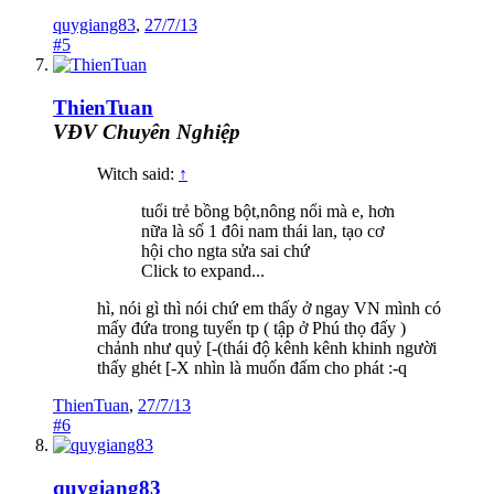
quygiang83
,
27/7/13
#5
ThienTuan
VĐV Chuyên Nghiệp
Witch said:
↑
tuổi trẻ bồng bột,nông nổi mà e, hơn
nữa là số 1 đôi nam thái lan, tạo cơ
hội cho ngta sửa sai chứ
Click to expand...
hì, nói gì thì nói chứ em thấy ở ngay VN mình có
mấy đứa trong tuyển tp ( tập ở Phú thọ đấy )
chảnh như quỷ [-(thái độ kênh kênh khinh người
thấy ghét [-X nhìn là muốn đấm cho phát :-q
ThienTuan
,
27/7/13
#6
quygiang83