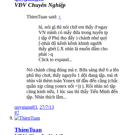
VĐV Chuyên Nghiệp
ThienTuan said:
↑
hì, nói gì thì nói chứ em thấy ở ngay
VN mình có mấy đứa trong tuyển tp
( tập ở Phú thọ đấy ) chảnh như quỷ
[-(thái độ kênh kênh khinh người
thấy ghét [-X nhìn là muốn đấm cho
phát :-q
Click to expand...
Nó chảnh cũng đúng mà e. Bữa sáng thứ 6 a lên
phú thọ chơi, thấy nguyên 1 đội đang tập, má ơi
nhìn vãi thèm toàn Yonex từ đầu đến cẳng (chắc
quần xịp cũng yonex nốt =)) ). Rồi nhìn nó tập
cũng kinh nữa, 1 lúc sau thì thấy Tiến Minh đến
tập. Nhìn thích lắm...
quygiang83
,
27/7/13
#7
ThienTuan