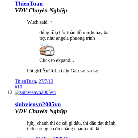
ThienTuan
VĐV Chuyên Nghiệp
Witch said:
↑
đúng rồi,chắc toàn đồ mượn hay tài
trợ, như angela phuong trinh
Click to expand...
hót girl ĂnGôLa Gâu Gâu :-o :-o :-o
ThienTuan
,
27/7/13
#10
sinhvienvn2005vn
VĐV Chuyên Nghiệp
hjhj, chảnh thì đc cái gì đâu, thi đấu đạt thành
tích cao ngta còn chẳng chảnh nữa là!