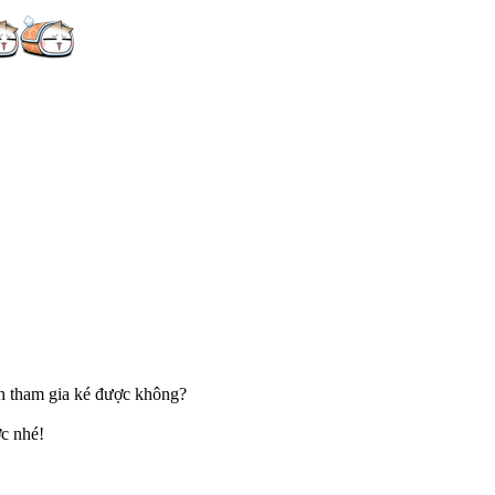
h tham gia ké được không?
ợc nhé!