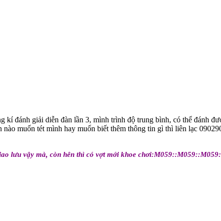
kí đánh giải diễn đàn lần 3, mình trình độ trung bình, có thể đánh 
ạn nào muốn tét mình hay muốn biết thêm thông tin gì thì liên lạc 0902
giao lưu vậy mà, còn hên thì có vợt mới khoe chơi:M059::M059::M059: