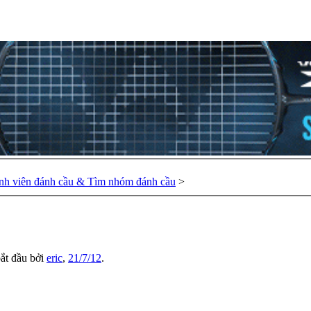
nh viên đánh cầu & Tìm nhóm đánh cầu
>
bắt đầu bởi
eric
,
21/7/12
.