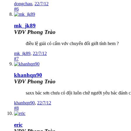
dongchau
,
22/7/12
#6
mk_jk89
VĐV Phong Trào
điều lệ giải có cấm vdv chuyển đổi giới tính hem ?
mk_jk89
,
22/7/12
#7
khanhqn90
VĐV Phong Trào
saxx bác sơn chưa có đội luôn chứ người yêu bác đánh c
khanhqn90
,
22/7/12
#8
eric