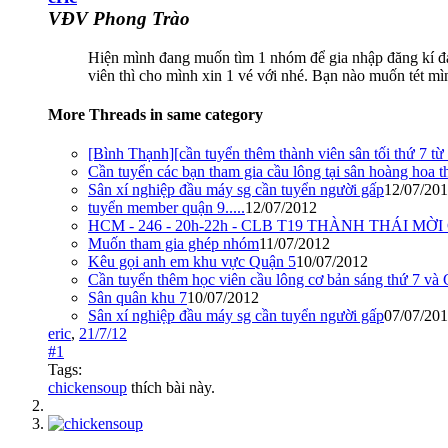
VĐV Phong Trào
Hiện mình đang muốn tìm 1 nhóm để gia nhập đăng kí đán
viên thì cho mình xin 1 vé với nhé. Bạn nào muốn tét mì
More Threads in same category
[Bình Thạnh][cần tuyển thêm thành viên sân tối thứ 7 từ
Cần tuyển các bạn tham gia cầu lông tại sân hoàng hoa 
Sân xí nghiệp đầu máy sg cần tuyển người gấp
12/07/20
tuyển member quận 9.....
12/07/2012
HCM - 246 - 20h-22h - CLB T19 THÀNH THÁI M
Muốn tham gia ghép nhóm
11/07/2012
Kêu gọi anh em khu vực Quận 5
10/07/2012
Cần tuyển thêm học viên cầu lông cơ bản sáng thứ 7 và 
Sân quân khu 7
10/07/2012
Sân xí nghiệp đầu máy sg cần tuyển người gấp
07/07/20
eric
,
21/7/12
#1
Tags:
chickensoup
thích bài này.