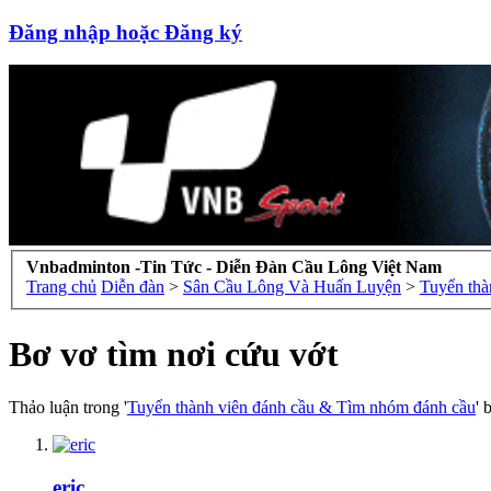
Đăng nhập hoặc Đăng ký
Vnbadminton -Tin Tức - Diễn Đàn Cầu Lông Việt Nam
Trang chủ
Diễn đàn
>
Sân Cầu Lông Và Huấn Luyện
>
Tuyển thà
Bơ vơ tìm nơi cứu vớt
Thảo luận trong '
Tuyển thành viên đánh cầu & Tìm nhóm đánh cầu
' 
eric