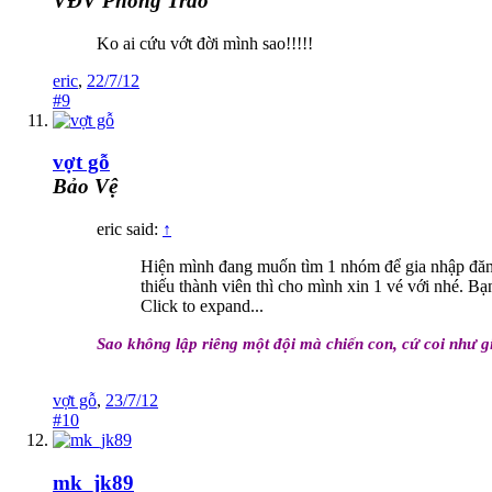
VĐV Phong Trào
Ko ai cứu vớt đời mình sao!!!!!
eric
,
22/7/12
#9
vợt gỗ
Bảo Vệ
eric said:
↑
Hiện mình đang muốn tìm 1 nhóm để gia nhập đăng 
thiếu thành viên thì cho mình xin 1 vé với nhé. B
Click to expand...
Sao không lập riêng một đội mà chiến con, cứ coi như 
vợt gỗ
,
23/7/12
#10
mk_jk89