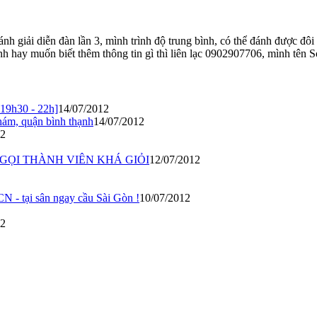
h giải diễn đàn lần 3, mình trình độ trung bình, có thể đánh được đ
nh hay muốn biết thêm thông tin gì thì liên lạc 0902907706, mình tên S
 19h30 - 22h]
14/07/2012
thám, quận bình thạnh
14/07/2012
12
ỜI GỌI THÀNH VIÊN KHÁ GIỎI
12/07/2012
CN - tại sân ngay cầu Sài Gòn !
10/07/2012
12