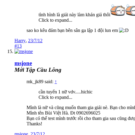
tình hình là giải này làm khán giả thôi
Click to expand...
sao ko kêu đám bạn bên sân ga lập 1 đội lun em
Harry
,
23/7/12
#13
msjone
Mới Tập Cầu Lông
mk_jk89 said:
↑
cần tuyển 1 nữ vdv.....hichic
Click to expand...
Mình là nữ và cũng muốn tham gia giải nè. Bạn cho mìn
Mình tên Bùi Việt Hà. Đt 0902696025
Bạn có thể test mình trước rồi cho tham gia sau cũng đư
Thanks!
msjone
,
23/7/12