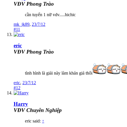
VĐV Phong Trào
cần tuyển 1 nữ vdv.....hichic
mk_jk89
,
23/7/12
#11
eric
VĐV Phong Trào
tình hình là giải này làm khán giả thôi
eric
,
23/7/12
#12
Harry
VĐV Chuyên Nghiệp
eric said:
↑