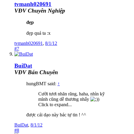
tvmanh020691
VĐV Chuyên Nghiệp
đẹp
đẹp quá ta :x
tvmanh020691
,
8/1/12
#7
BuiDat
VĐV Bán Chuyên
hungBMT said:
↑
Cười tươi nhăn răng, haha, nhìn kỹ
mình cũng dễ thương nhẩy
)
Click to expand...
được cái dạo này bác tự tin ! ^^
BuiDat
,
8/1/12
#8