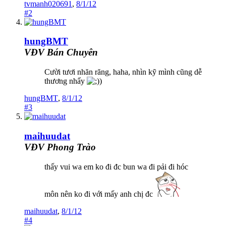
tvmanh020691
,
8/1/12
#2
hungBMT
VĐV Bán Chuyên
Cười tươi nhăn răng, haha, nhìn kỹ mình cũng dễ
thương nhẩy
)
hungBMT
,
8/1/12
#3
maihuudat
VĐV Phong Trào
thấy vui wa em ko đi đc bun wa đi pải đi hóc
môn nên ko đi với mấy anh chị đc
maihuudat
,
8/1/12
#4