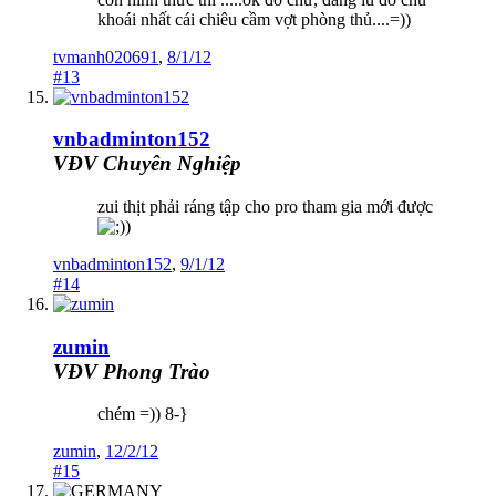
khoái nhất cái chiêu cầm vợt phòng thủ....=))
tvmanh020691
,
8/1/12
#13
vnbadminton152
VĐV Chuyên Nghiệp
zui thịt phải ráng tập cho pro tham gia mới được
)
vnbadminton152
,
9/1/12
#14
zumin
VĐV Phong Trào
chém =)) 8-}
zumin
,
12/2/12
#15