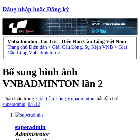
Đăng nhập hoặc Đăng ký
Vnbadminton -Tin Tức - Diễn Đàn Cầu Lông Việt Nam
Trang chủ
Diễn đàn
>
Giải Cầu Lông, Sự Kiện VNB
>
Giải
Cầu Lông Vnbadminton
>
Bổ sung hình ảnh
VNBADMINTON lần 2
Thảo luận trong '
Giải Cầu Lông Vnbadminton
' bắt đầu bởi
superadmin
,
8/1/12
.
superadmin
Administrator