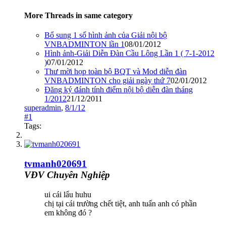
More Threads in same category
Bổ sung 1 số hình ảnh của Giải nội bộ
VNBADMINTON lần 1
08/01/2012
Hình ảnh-Giải Diễn Đàn Cầu Lông Lần 1 ( 7-1-2012
)
07/01/2012
Thư mời họp toàn bộ BQT và Mod diễn đàn
VNBADMINTON cho giải ngày thứ 7
02/01/2012
Đăng ký đánh tính điểm nội bộ diễn đàn tháng
1/2012
21/12/2011
superadmin
,
8/1/12
#1
Tags:
tvmanh020691
VĐV Chuyên Nghiệp
ui cái lẩu huhu
chị tại cái trường chết tiệt, anh tuấn anh có phần
em không đó ?