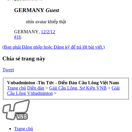
GERMANY
Guest
nhìn avatar khiếp thật
GERMANY
,
12/2/12
#16
(Bạn phải Đăng nhập hoặc Đăng ký để trả lời bài viết.)
Chia sẻ trang này
Tweet
Vnbadminton -Tin Tức - Diễn Đàn Cầu Lông Việt Nam
Trang chủ
Diễn đàn
>
Giải Cầu Lông, Sự Kiện VNB
>
Giải
Cầu Lông Vnbadminton
>
Trang chủ