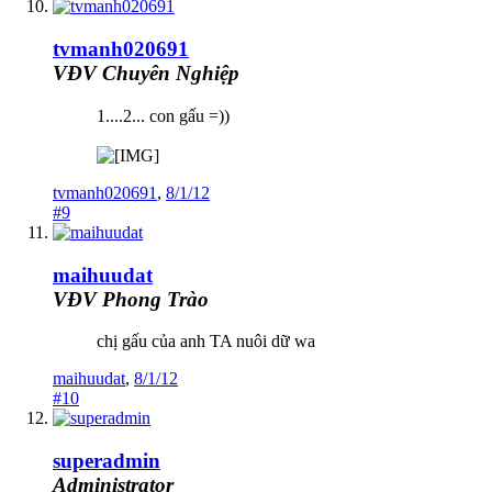
tvmanh020691
VĐV Chuyên Nghiệp
1....2... con gấu =))
tvmanh020691
,
8/1/12
#9
maihuudat
VĐV Phong Trào
chị gấu của anh TA nuôi dữ wa
maihuudat
,
8/1/12
#10
superadmin
Administrator