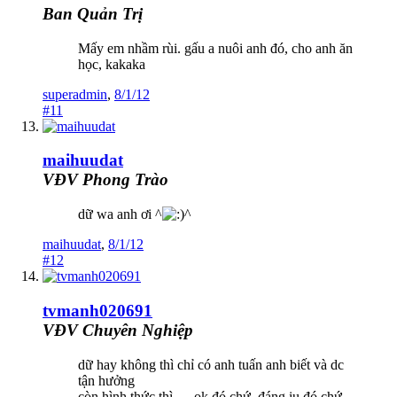
Ban Quản Trị
Mấy em nhầm rùi. gấu a nuôi anh đó, cho anh ăn
học, kakaka
superadmin
,
8/1/12
#11
maihuudat
VĐV Phong Trào
dữ wa anh ơi ^
^
maihuudat
,
8/1/12
#12
tvmanh020691
VĐV Chuyên Nghiệp
dữ hay không thì chỉ có anh tuấn anh biết và dc
tận hưởng
còn hình thức thì .....ok đó chứ, đáng iu đó chứ