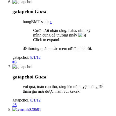
gatapchoi
Guest
hungBMT said:
↑
Cười tươi nhăn răng, haha, nhìn kỹ
mình cũng dễ thương nhẩy
)
Click to expand...
dễ thương quá......các mem nữ đâu hết rồi.
gatapchoi
,
8/1/12
#5
gatapchoi
Guest
vui quá, toàn cao thủ, ráng lên núi luyện công để
tham gia mới được, ham vui kekek
gatapchoi
,
8/1/12
#6