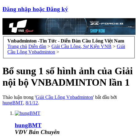
Đăng nhập hoặc Đăng ký
Vnbadminton -Tin Tức - Diễn Đàn Cầu Lông Việt Nam
Trang chủ
Diễn đàn
>
Giải Cầu Lông, Sự Kiện VNB
>
Giải
Cầu Lông Vnbadminton
>
Bổ sung 1 số hình ảnh của Giải
nội bộ VNBADMINTON lần 1
Thảo luận trong '
Giải Cầu Lông Vnbadminton
' bắt đầu bởi
hungBMT
,
8/1/12
.
hungBMT
VĐV Bán Chuyên