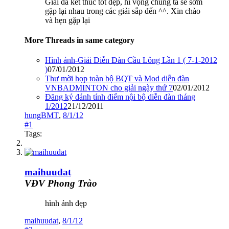
Giải đã kết thúc tốt đẹp, hi vọng chúng ta sẽ sớm
gặp lại nhau trong các giải sắp đến ^^. Xin chào
và hẹn gặp lại
More Threads in same category
Hình ảnh-Giải Diễn Đàn Cầu Lông Lần 1 ( 7-1-2012
)
07/01/2012
Thư mời họp toàn bộ BQT và Mod diễn đàn
VNBADMINTON cho giải ngày thứ 7
02/01/2012
Đăng ký đánh tính điểm nội bộ diễn đàn tháng
1/2012
21/12/2011
hungBMT
,
8/1/12
#1
Tags:
maihuudat
VĐV Phong Trào
hình ảnh đẹp
maihuudat
,
8/1/12