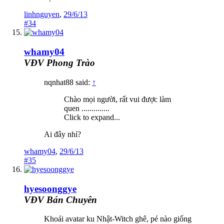
linhnguyen
,
29/6/13
#34
whamy04
VĐV Phong Trào
nqnhat88 said:
↑
Chào mọi người, rất vui được làm
quen ..............
Click to expand...
Ai đây nhỉ?
whamy04
,
29/6/13
#35
hyesoonggye
VĐV Bán Chuyên
Khoái avatar ku Nhật-Witch ghê, pé nào giống