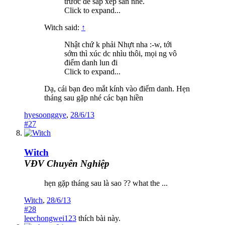
trước để sắp xếp sân nhé.
Click to expand...
Witch said:
↑
Nhật chứ k phải Nhựt nha :-w, tới
sớm thì xúc dc nhìu thôi, mọi ng vô
điểm danh lun đi
Click to expand...
Dạ, cái bạn đeo mắt kính vào điểm danh. Hẹn
tháng sau gặp nhé các bạn hiền
hyesoonggye
,
28/6/13
#27
Witch
VĐV Chuyên Nghiệp
hẹn gặp tháng sau là sao ?? what the ...
Witch
,
28/6/13
#28
leechongwei123
thích bài này.