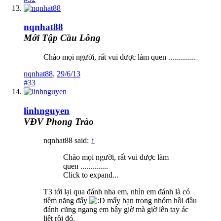
nqnhat88
Mới Tập Cầu Lông
Chào mọi người, rất vui được làm quen ..............
nqnhat88
,
29/6/13
#33
linhnguyen
VĐV Phong Trào
nqnhat88 said:
↑
Chào mọi người, rất vui được làm
quen ..............
Click to expand...
T3 tới lại qua đánh nha em, nhìn em đánh là có
tiềm năng đấy
mấy bạn trong nhóm hồi đầu
đánh cũng ngang em bây giờ mà giờ lên tay ác
liệt rồi đó.