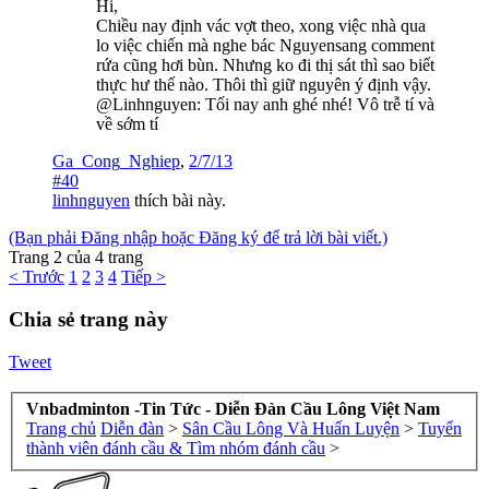
Hi,
Chiều nay định vác vợt theo, xong việc nhà qua
lo việc chiến mà nghe bác Nguyensang comment
rứa cũng hơi bùn. Nhưng ko đi thị sát thì sao biết
thực hư thế nào. Thôi thì giữ nguyên ý định vậy.
@Linhnguyen: Tối nay anh ghé nhé! Vô trễ tí và
về sớm tí
Ga_Cong_Nghiep
,
2/7/13
#40
linhnguyen
thích bài này.
(Bạn phải Đăng nhập hoặc Đăng ký để trả lời bài viết.)
Trang 2 của 4 trang
< Trước
1
2
3
4
Tiếp >
Chia sẻ trang này
Tweet
Vnbadminton -Tin Tức - Diễn Đàn Cầu Lông Việt Nam
Trang chủ
Diễn đàn
>
Sân Cầu Lông Và Huấn Luyện
>
Tuyển
thành viên đánh cầu & Tìm nhóm đánh cầu
>