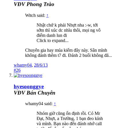
VĐV Phong Trào
Witch said:
↑
Nhật chứ k phải Nhựt nha :-w, tới
sớm thì xúc dc nhìu thôi, mọi ng vô
điểm danh lun đi
Click to expand...
Chuyên gia hay múa kiếm đây này. Sân mình
không đánh thêm t7 đi. Đánh 2 buổi không đã...
whamy04
,
28/6/13
#26
hyesoonggye
VĐV Bán Chuyên
whamy04 said:
↑
Nhóm giờ cũng ổn định rồi. Có Mr
Đạt, Nhựt, a Trường, 1 bạn đeo kính
và mình. Bạn nào đến đánh nhớ call