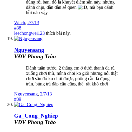
đúng rồi bạn, đó là khuyết điểm sân này, nhưng
đành chịu, dần dần sẻ quen
, mà bạn đánh
hồi nào vậy
Witch
,
2/7/13
#38
leechongwei123
thích bài này.
Nguyensang
VĐV Phong Trào
Đánh tuần trước, 2 thằng em ở dưới thanh đa rủ
xuống chơi thử, mình chơi ko giỏi nhưng nói thật
chơi sân đó ko chơi được, phông cầu là đụng
trần, búng trả đập cầu cũng thế, rất khó chơi
Nguyensang
,
2/7/13
#39
Ga_Cong_Nghiep
VĐV Phong Trào