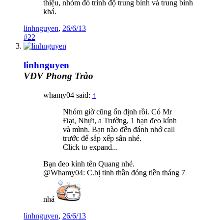
thiệu, nhóm đó trình độ trung bình và trung bình
khá.
linhnguyen
,
26/6/13
#22
linhnguyen
VĐV Phong Trào
whamy04 said:
↑
Nhóm giờ cũng ổn định rồi. Có Mr
Đạt, Nhựt, a Trường, 1 bạn đeo kính
và mình. Bạn nào đến đánh nhớ call
trước để sắp xếp sân nhé.
Click to expand...
Bạn đeo kính tên Quang nhé.
@Whamy04: C.bị tinh thần đóng tiền tháng 7
nhá
linhnguyen
,
26/6/13