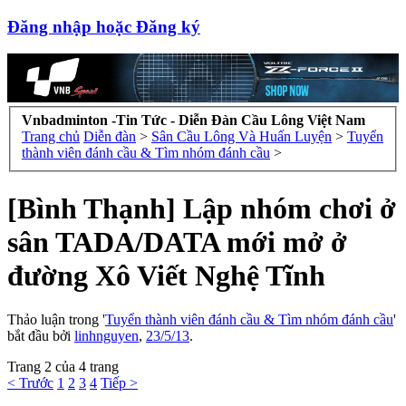
Đăng nhập hoặc Đăng ký
Vnbadminton -Tin Tức - Diễn Đàn Cầu Lông Việt Nam
Trang chủ
Diễn đàn
>
Sân Cầu Lông Và Huấn Luyện
>
Tuyển
thành viên đánh cầu & Tìm nhóm đánh cầu
>
[Bình Thạnh] Lập nhóm chơi ở
sân TADA/DATA mới mở ở
đường Xô Viết Nghệ Tĩnh
Thảo luận trong '
Tuyển thành viên đánh cầu & Tìm nhóm đánh cầu
'
bắt đầu bởi
linhnguyen
,
23/5/13
.
Trang 2 của 4 trang
< Trước
1
2
3
4
Tiếp >