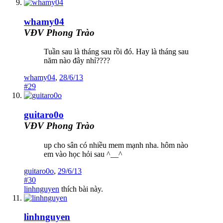
whamy04
VĐV Phong Trào
Tuần sau là tháng sau rồi đó. Hay là tháng sau
năm nào đây nhỉ????
whamy04
,
28/6/13
#29
guitaro0o
VĐV Phong Trào
up cho sân có nhiều mem mạnh nha. hôm nào
em vào học hỏi sau ^__^
guitaro0o
,
29/6/13
#30
linhnguyen
thích bài này.
linhnguyen