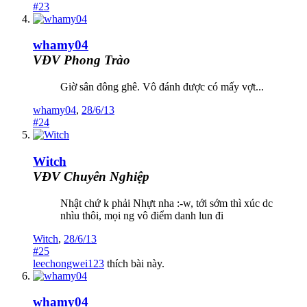
#23
whamy04
VĐV Phong Trào
Giờ sân đông ghê. Vô đánh được có mấy vợt...
whamy04
,
28/6/13
#24
Witch
VĐV Chuyên Nghiệp
Nhật chứ k phải Nhựt nha :-w, tới sớm thì xúc dc
nhìu thôi, mọi ng vô điểm danh lun đi
Witch
,
28/6/13
#25
leechongwei123
thích bài này.
whamy04