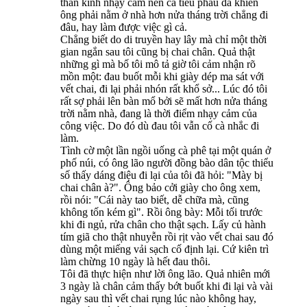
thần kinh nhạy cảm nên ca tiểu phẫu đã khiến
ông phải nằm ở nhà hơn nửa tháng trời chẳng đi
đâu, hay làm được việc gì cả.
Chẳng biết do di truyền hay lây mà chỉ một thời
gian ngắn sau tôi cũng bị chai chân. Quả thật
những gì mà bố tôi mô tả giờ tôi cảm nhận rõ
mồn một: đau buốt mỗi khi giày dép ma sát với
vết chai, đi lại phải nhón rất khổ sở... Lúc đó tôi
rất sợ phải lên bàn mổ bởi sẽ mất hơn nửa tháng
trời nằm nhà, đang là thời điểm nhạy cảm của
công việc. Do đó dù đau tôi vẫn cố cà nhắc đi
làm.
Tình cờ một lần ngồi uống cà phê tại một quán ở
phố núi, có ông lão người đồng bào dân tộc thiểu
số thấy dáng điệu đi lại của tôi đã hỏi: "Mày bị
chai chân à?". Ông bảo cởi giày cho ông xem,
rồi nói: "Cái này tao biết, dễ chữa mà, cũng
không tốn kém gì". Rồi ông bày: Mỗi tối trước
khi đi ngủ, rửa chân cho thật sạch. Lấy củ hành
tím giã cho thật nhuyễn rồi rịt vào vết chai sau đó
dùng một miếng vải sạch cố định lại. Cứ kiên trì
làm chừng 10 ngày là hết đau thôi.
Tôi đã thực hiện như lời ông lão. Quả nhiên mới
3 ngày là chân cảm thấy bớt buốt khi đi lại và vài
ngày sau thì vết chai rụng lúc nào không hay,