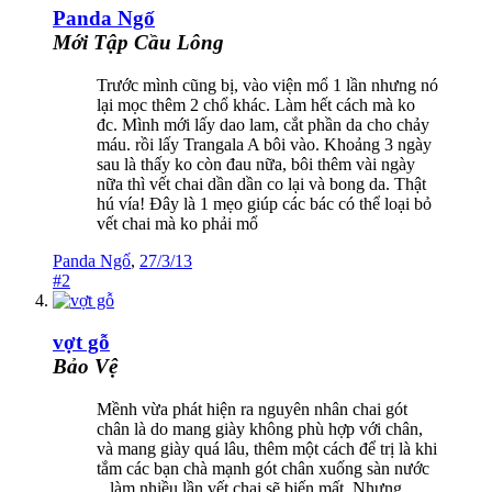
Panda Ngố
Mới Tập Cầu Lông
Trước mình cũng bị, vào viện mổ 1 lần nhưng nó
lại mọc thêm 2 chổ khác. Làm hết cách mà ko
đc. Mình mới lấy dao lam, cắt phần da cho chảy
máu. rồi lấy Trangala A bôi vào. Khoảng 3 ngày
sau là thấy ko còn đau nữa, bôi thêm vài ngày
nữa thì vết chai dần dần co lại và bong da. Thật
hú vía! Đây là 1 mẹo giúp các bác có thể loại bỏ
vết chai mà ko phải mổ
Panda Ngố
,
27/3/13
#2
vợt gỗ
Bảo Vệ
Mềnh vừa phát hiện ra nguyên nhân chai gót
chân là do mang giày không phù hợp với chân,
và mang giày quá lâu, thêm một cách để trị là khi
tắm các bạn chà mạnh gót chân xuống sàn nước
., làm nhiều lần vết chai sẽ biến mất. Nhưng