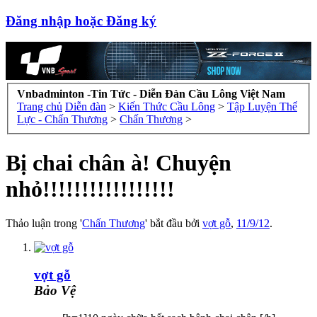
Đăng nhập hoặc Đăng ký
Vnbadminton -Tin Tức - Diễn Đàn Cầu Lông Việt Nam
Trang chủ
Diễn đàn
>
Kiến Thức Cầu Lông
>
Tập Luyện Thể
Lực - Chấn Thương
>
Chấn Thương
>
Bị chai chân à! Chuyện
nhỏ!!!!!!!!!!!!!!!!!
Thảo luận trong '
Chấn Thương
' bắt đầu bởi
vợt gỗ
,
11/9/12
.
vợt gỗ
Bảo Vệ