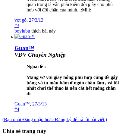
quan trọng là vẫn phải kiếm đôi giày cho phù
hợp với đôi chân của mình...:Mhi:
vợt gỗ
,
27/3/13
#3
boylubu
thích bài này.
Guan™
VĐV Chuyên Nghiệp
Ngoài lề :
Mang vớ với giày hông phù hợp cũng dề gây
bỏng và tụ máu bầm ở ngón chân lắm , và tốt
nhất chơi thể thao là nên cắt hết móng chân
đi
Guan™
,
27/3/13
#4
(Bạn phải Đăng nhập hoặc Đăng ký để trả lời bài viết.)
Chia sẻ trang này