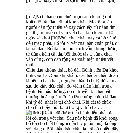
[h=1]10 ngày chữa hết sạch bệnh chai chân.[/h]
[h=2]Vết chai chân chữa mọi cách không dứt
khiến tôi rất đau, đi lại khó khăn. Một ông lão
người dân tộc thiểu số bày cách lấy củ hành tím
giã thật nhuyễn rịt vào vết chai, làm kiên trì 10
ngày sẽ khỏi.[/h]Bệnh chai chân này cả bố và tôi
đều mắc phải. Bố tôi bị vết chai bàn chân phải, đi
lại rất đau. Bố đã làm mọi cách vẫn không được,
từ dùng kềm cắt da, bôi thuốc tây... vùng chai
vẫn cứng, còn dãn rộng và xuất hiện nhiều vết
mới.
Chịu đau không thấu, bố đến Bệnh viện Đa khoa
tỉnh Gia Lai. Sau khi khám, các bác sĩ chẩn đoán
là bệnh chai chân, nguyên nhân là bị tỳ đè và ma
sát, do giày dép chật, do viêm thần kinh trong
bệnh đái tháo đường, do di truyền bị chai bất
thường hoặc quá mức. Triệu chứng chính là đau
khi tỳ đè, nhất là tại chỗ chai. Khi cắt tổ chức
chai tìm thấy một lõi ở trong vị trí chai…
Bố tôi đã được tiến hành tiểu phẫu để
lôi cồi trong vết chai. Sau này bệnh đã khỏi song
bố tôi cho biết hễ nghĩ đến lúc phẫu thuật là ổng
sởn da gà. Bởi phần bàn chân là nơi có nhiều dây