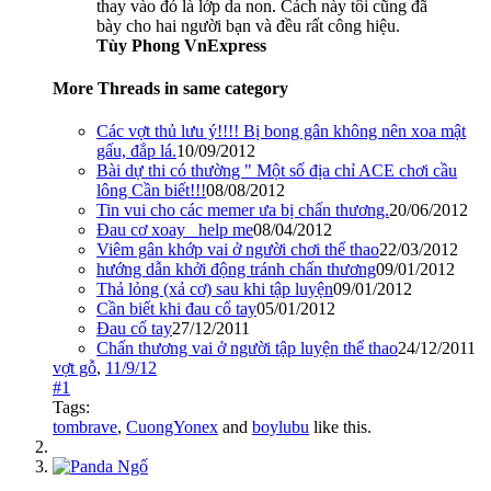
thay vào đó là lớp da non. Cách này tôi cũng đã
bày cho hai người bạn và đều rất công hiệu.
Tùy Phong VnExpress
More Threads in same category
Các vợt thủ lưu ý!!!! Bị bong gân không nên xoa mật
gấu, đắp lá.
10/09/2012
Bài dự thi có thường " Một số địa chỉ ACE chơi cầu
lông Cần biết!!!
08/08/2012
Tin vui cho các memer ưa bị chấn thương.
20/06/2012
Đau cơ xoay_ help me
08/04/2012
Viêm gân khớp vai ở người chơi thể thao
22/03/2012
hướng dẫn khởi động tránh chấn thương
09/01/2012
Thả lỏng (xả cơ) sau khi tập luyện
09/01/2012
Cần biết khi đau cổ tay
05/01/2012
Đau cố tay
27/12/2011
Chấn thương vai ở người tập luyện thể thao
24/12/2011
vợt gỗ
,
11/9/12
#1
Tags:
tombrave
,
CuongYonex
and
boylubu
like this.