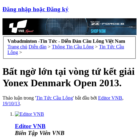
Đăng nhập hoặc Đăng ký
Vnbadminton -Tin Tức - Diễn Đàn Cầu Lông Việt Nam
Trang chủ
Diễn đàn
>
Thông Tin Cầu Lông
>
Tin Tức Cầu
Lông
>
Bất ngờ lớn tại vòng tứ kết giải
Yonex Denmark Open 2013.
Thảo luận trong '
Tin Tức Cầu Lông
' bắt đầu bởi
Editor VNB
,
19/10/13
.
Editor VNB
Biên Tập Viên VNB