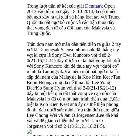
Trong lượt trận tứ kết của giải
Denmark
Open
2013 vào tối qua ngày 18-10-2013,đã có nhiều
bất ngờ xảy ra tại giải và hàng loat tay vợt Trung
Quốc đã bất ngờ bỏ cuộc và các trận thua đầy
thất vọng đến từ cặp đôi nam của Malaysia và
Trung Quốc.
Trận đơn nam mở màn đầu tiên diễn ra giữa 2 tay
vợt là Tanongsak Saensomboonsuk đã thắng tay
vợt kì cựu là Sony Dwi Kuncoro với tỉ số 2-
0(21-16,21-11),đây được coi là thất vọng lớn đối
với Sony Kuncoro khi để thua tay vợt “dưới cơ”
mình là Tanongsak.Và thêm một bất ngờ nữa là
cặp đôi nam của Malaysia là Koo Kien Keat/Tan
Boon Heong cũng đã để thua đôi Lee Yong
Dae/Ko Sung Hyun với tỉ số 2-0(21-15,21-12)
đây là một kết quả rất thất vọng về cặp đôi của
Malaysia họ đã có một màn trình diễn quá tệ,đặc
biệt là Koo Kien Keat anh ấy đã thể hiện phong
độ thi đấu dưới sức mình. Và trận đơn nam giữa
Lee Chong Wei và Jan O Jorgensen,Lee đã khá
vất vả để giành chiến thắng trước Jan O
Jorgensen với tỉ số 2-1(8-21,21-18,21-5).