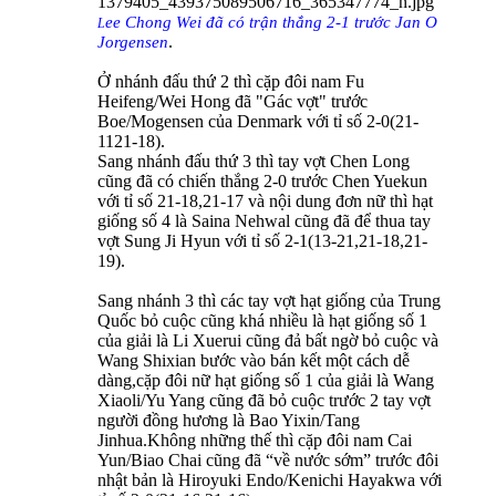
ee Chong Wei đã có trận thắng 2-1 trước Jan O
L
.
Jorgensen
Ở nhánh đấu thứ 2 thì cặp đôi nam Fu
Heifeng/Wei Hong đã "Gác vợt" trước
Boe/Mogensen của Denmark với tỉ số 2-0(21-
1121-18).
Sang nhánh đấu thứ 3 thì tay vợt Chen Long
cũng đã có chiến thắng 2-0 trước Chen Yuekun
với tỉ số 21-18,21-17 và nội dung đơn nữ thì hạt
giống số 4 là Saina Nehwal cũng đã để thua tay
vợt Sung Ji Hyun với tỉ số 2-1(13-21,21-18,21-
19).
Sang nhánh 3 thì các tay vợt hạt giống của Trung
Quốc bỏ cuộc cũng khá nhiều là hạt giống số 1
của giải là Li Xuerui cũng đả bất ngờ bỏ cuộc và
Wang Shixian bước vào bán kết một cách dễ
dàng,cặp đôi nữ hạt giống số 1 của giải là Wang
Xiaoli/Yu Yang cũng đã bỏ cuộc trước 2 tay vợt
người đồng hương là Bao Yixin/Tang
Jinhua.Không những thế thì cặp đôi nam Cai
Yun/Biao Chai cũng đã “về nước sớm” trước đôi
nhật bản là Hiroyuki Endo/Kenichi Hayakwa với