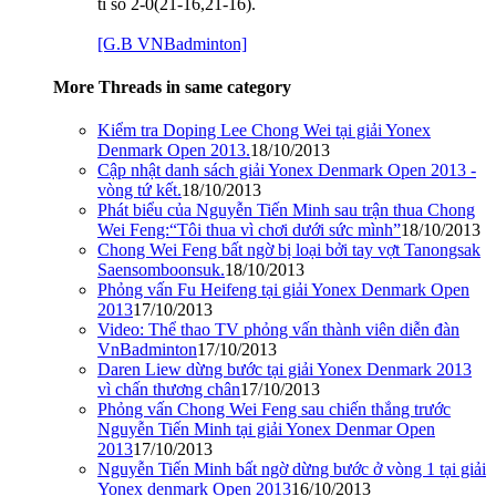
tỉ số 2-0(21-16,21-16).
[G.B VNBadminton]
More Threads in same category
Kiểm tra Doping Lee Chong Wei tại giải Yonex
Denmark Open 2013.
18/10/2013
Cập nhật danh sách giải Yonex Denmark Open 2013 -
vòng tứ kết.
18/10/2013
Phát biểu của Nguyễn Tiến Minh sau trận thua Chong
Wei Feng:“Tôi thua vì chơi dưới sức mình”
18/10/2013
Chong Wei Feng bất ngờ bị loại bởi tay vợt Tanongsak
Saensomboonsuk.
18/10/2013
Phỏng vấn Fu Heifeng tại giải Yonex Denmark Open
2013
17/10/2013
Video: Thể thao TV phỏng vấn thành viên diễn đàn
VnBadminton
17/10/2013
Daren Liew dừng bước tại giải Yonex Denmark 2013
vì chấn thương chân
17/10/2013
Phỏng vấn Chong Wei Feng sau chiến thắng trước
Nguyễn Tiến Minh tại giải Yonex Denmar Open
2013
17/10/2013
Nguyễn Tiến Minh bất ngờ dừng bước ở vòng 1 tại giải
Yonex denmark Open 2013
16/10/2013