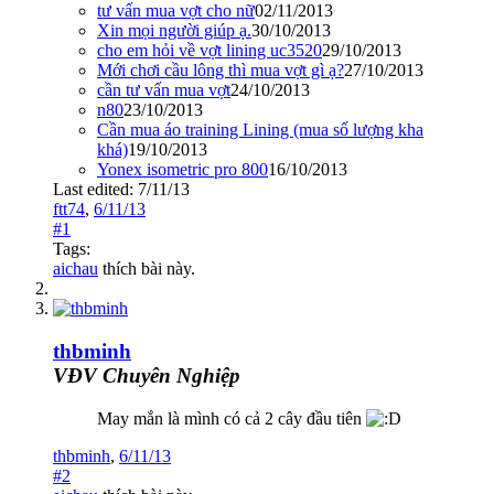
tư vấn mua vợt cho nữ
02/11/2013
Xin mọi người giúp ạ.
30/10/2013
cho em hỏi về vợt lining uc3520
29/10/2013
Mới chơi cầu lông thì mua vợt gì ạ?
27/10/2013
cần tư vấn mua vợt
24/10/2013
n80
23/10/2013
Cần mua áo training Lining (mua số lượng kha
khá)
19/10/2013
Yonex isometric pro 800
16/10/2013
Last edited:
7/11/13
ftt74
,
6/11/13
#1
Tags:
aichau
thích bài này.
thbminh
VĐV Chuyên Nghiệp
May mắn là mình có cả 2 cây đầu tiên
thbminh
,
6/11/13
#2