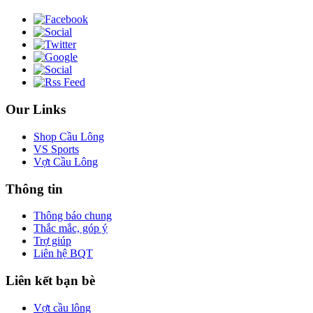
Our Links
Shop Cầu Lông
VS Sports
Vợt Cầu Lông
Thông tin
Thông báo chung
Thắc mắc, góp ý
Trợ giúp
Liên hệ BQT
Liên kết bạn bè
Vợt cầu lông