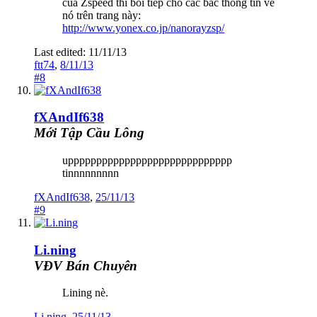
của Zspeed thì bồi tiếp cho các bác thông tin về
nó trên trang này:
http://www.yonex.co.jp/nanorayzsp/
Last edited:
11/11/13
ftt74
,
8/11/13
#8
fXAndIf638
Mới Tập Cầu Lông
uppppppppppppppppppppppppppppp
tinnnnnnnnn
fXAndIf638
,
25/11/13
#9
Li.ning
VĐV Bán Chuyên
Lining nè.
Li.ning
,
25/11/13