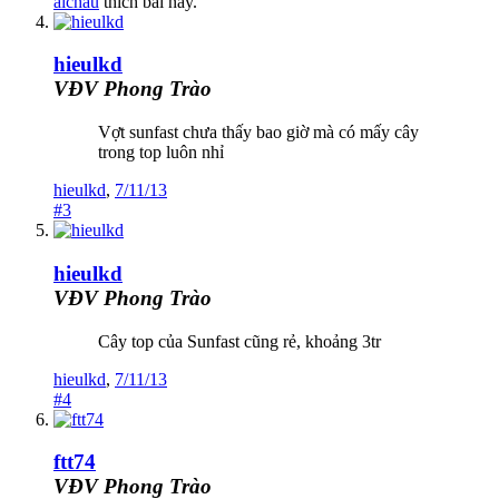
aichau
thích bài này.
hieulkd
VĐV Phong Trào
Vợt sunfast chưa thấy bao giờ mà có mấy cây
trong top luôn nhỉ
hieulkd
,
7/11/13
#3
hieulkd
VĐV Phong Trào
Cây top của Sunfast cũng rẻ, khoảng 3tr
hieulkd
,
7/11/13
#4
ftt74
VĐV Phong Trào