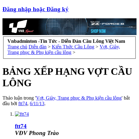
Đăng nhập hoặc Đăng ký
Vnbadminton -Tin Tức - Diễn Đàn Cầu Lông Việt Nam
Trang chủ
Diễn đàn
>
Kiến Thức Cầu Lông
>
Vợt, Giày,
Trang phục & Phụ kiện cầu lông
>
BẢNG XẾP HẠNG VỢT CẦU
LÔNG
Thảo luận trong '
Vợt, Giày, Trang phục & Phụ kiện cầu lông
' bắt
đầu bởi
ftt74
,
6/11/13
.
ftt74
VĐV Phong Trào