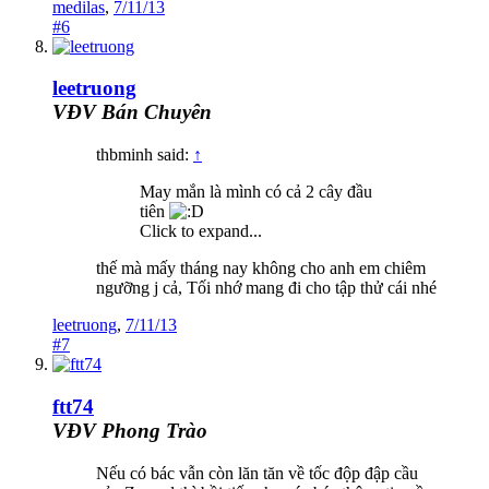
medilas
,
7/11/13
#6
leetruong
VĐV Bán Chuyên
thbminh said:
↑
May mắn là mình có cả 2 cây đầu
tiên
Click to expand...
thế mà mấy tháng nay không cho anh em chiêm
ngưỡng j cả, Tối nhớ mang đi cho tập thử cái nhé
leetruong
,
7/11/13
#7
ftt74
VĐV Phong Trào
Nếu có bác vẫn còn lăn tăn về tốc độp đập cầu