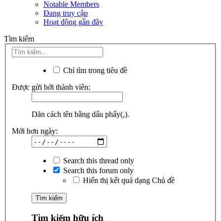
Notable Members
Đang truy cập
Hoạt động gần đây
Tìm kiếm
Chỉ tìm trong tiêu đề
Được gửi bởi thành viên:
Dãn cách tên bằng dấu phẩy(,).
Mới hơn ngày:
Search this thread only
Search this forum only
Hiển thị kết quả dạng Chủ đề
Tìm kiếm hữu ích