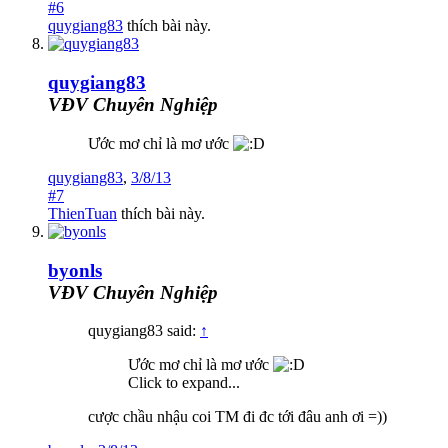
#6
quygiang83
thích bài này.
quygiang83
VĐV Chuyên Nghiệp
Ước mơ chỉ là mơ ước
quygiang83
,
3/8/13
#7
ThienTuan
thích bài này.
byonls
VĐV Chuyên Nghiệp
quygiang83 said:
↑
Ước mơ chỉ là mơ ước
Click to expand...
cược chầu nhậu coi TM đi đc tới đâu anh ơi =))