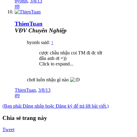
byonls
,
3/8/13
#8
ThienTuan
VĐV Chuyên Nghiệp
byonls said:
↑
cược chầu nhậu coi TM đi đc tới
đâu anh ơi =))
Click to expand...
chơi luôn nhậu gì nào
ThienTuan
,
3/8/13
#9
(Bạn phải Đăng nhập hoặc Đăng ký để trả lời bài viết.)
Chia sẻ trang này
Tweet