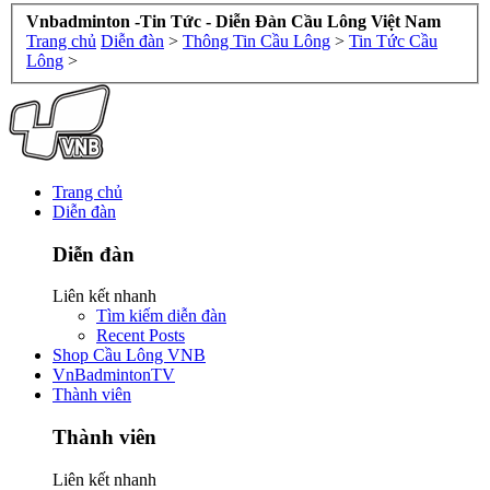
Vnbadminton -Tin Tức - Diễn Đàn Cầu Lông Việt Nam
Trang chủ
Diễn đàn
>
Thông Tin Cầu Lông
>
Tin Tức Cầu
Lông
>
Trang chủ
Diễn đàn
Diễn đàn
Liên kết nhanh
Tìm kiếm diễn đàn
Recent Posts
Shop Cầu Lông VNB
VnBadmintonTV
Thành viên
Thành viên
Liên kết nhanh