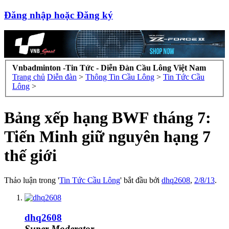
Đăng nhập hoặc Đăng ký
Vnbadminton -Tin Tức - Diễn Đàn Cầu Lông Việt Nam
Trang chủ
Diễn đàn
>
Thông Tin Cầu Lông
>
Tin Tức Cầu
Lông
>
Bảng xếp hạng BWF tháng 7:
Tiến Minh giữ nguyên hạng 7
thế giới
Thảo luận trong '
Tin Tức Cầu Lông
' bắt đầu bởi
dhq2608
,
2/8/13
.
dhq2608
Super Moderator