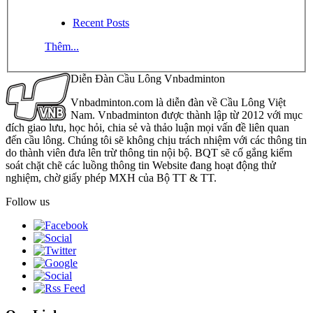
Recent Posts
Thêm...
Diễn Đàn Cầu Lông Vnbadminton
Vnbadminton.com là diễn đàn về Cầu Lông Việt
Nam. Vnbadminton được thành lập từ 2012 với mục
đích giao lưu, học hỏi, chia sẻ và thảo luận mọi vấn đề liên quan
đến cầu lông. Chúng tôi sẽ không chịu trách nhiệm với các thông tin
do thành viên đưa lên trừ thông tin nội bộ. BQT sẽ cố gắng kiểm
soát chặt chẽ các luồng thông tin Website đang hoạt động thử
nghiệm, chờ giấy phép MXH của Bộ TT & TT.
Follow us