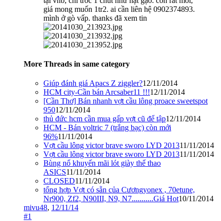
tại vnb, chỉ tróc 1 chút như hạt gạo. còn rất mới,
giá mong muốn 1tr2. ai cần liên hệ 0902374893.
mình ở gò vấp. thanks đã xem tin
More Threads in same category
Giúp đánh giá Apacs Z ziggler?
12/11/2014
HCM city-Cần bán Arcsaber11 !!!
12/11/2014
[Cần Thơ] Bán nhanh vợt cầu lông proace sweetspot
950
12/11/2014
thủ đức hcm cần mua gấp vợt cũ để tập
12/11/2014
HCM - Bán voltric 7 (trắng bạc) còn mới
96%
11/11/2014
Vợt cầu lông victor brave sworo LYD 2013
11/11/2014
Vợt cầu lông victor brave sworo LYD 2013
11/11/2014
Bùng nổ khuyến mãi lót giày thể thao
ASICS
11/11/2014
CLOSED
11/11/2014
tổng hợp Vợt có sẵn của Cươngyonex , 70etune,
Nr900, Zf2, N90III, N9, N7...........Giá Hot
10/11/2014
mivu48
,
12/11/14
#1