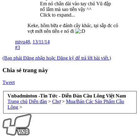
Em nó chân dài vào tay chú Vũ đập
nổ lắm mà sao tiễn vậy ^^
Click to expand...
Keke, hôm bữa e đánh cây khác, tại sắp đc có
vợt mới nên tiễn e nó đi
mivu48
,
13/11/14
#3
(Bạn phải Đăng nhập hoặc Đăng ký để trả lời bài viết.)
Chia sẻ trang này
Tweet
Vnbadminton -Tin Tức - Diễn Đàn Cầu Lông Việt Nam
Trang chủ
Diễn đàn
>
Chợ
>
Mua/Bán Các Sản Phẩm Cầu
Lông
>