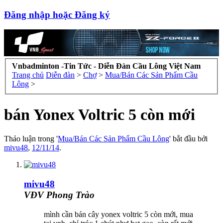
Đăng nhập hoặc Đăng ký
Vnbadminton -Tin Tức - Diễn Đàn Cầu Lông Việt Nam
Trang chủ
Diễn đàn
>
Chợ
>
Mua/Bán Các Sản Phẩm Cầu
Lông
>
bán Yonex Voltric 5 còn mới
Thảo luận trong '
Mua/Bán Các Sản Phẩm Cầu Lông
' bắt đầu bởi
mivu48
,
12/11/14
.
mivu48
VĐV Phong Trào
mình cần bán cây yonex voltric 5 còn mới, mua