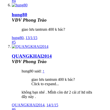
#4
hung80
VĐV Phong Trào
giao lưu tantrum 400 k bác?
hung80
,
13/1/15
#5
QUANGKHAI2014
VĐV Phong Trào
hung80 said:
↑
giao lưu tantrum 400 k bác?
Click to expand...
không bạn nhé . MÌnh còn dư 2 cái zf ltd nữa
đây này .
QUANGKHAI2014
,
14/1/15
#6