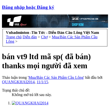
Đăng nhập hoặc Đăng ký
Vnbadminton -Tin Tức - Diễn Đàn Cầu Lông Việt Nam
Trang chủ
Diễn đàn
>
Chợ
>
Mua/Bán Các Sản Phẩm Cầu
Lông
>
bán vt9 ltd mã sp( đã bán)
thanks mọi người đã xem
Thảo luận trong '
Mua/Bán Các Sản Phẩm Cầu Lông
' bắt đầu bởi
QUANGKHAI2014
,
11/1/15
.
Trạng thái chủ đề:
Không mở trả lời sau này.