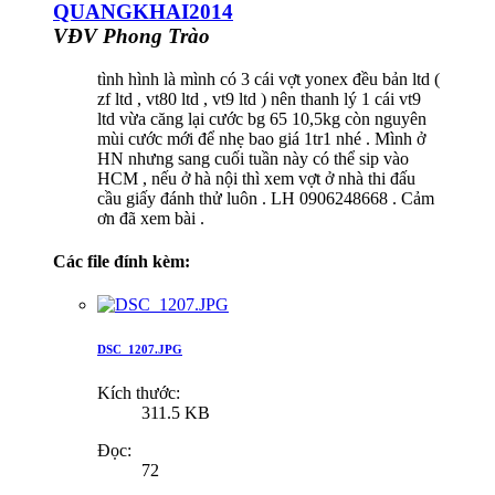
QUANGKHAI2014
VĐV Phong Trào
tình hình là mình có 3 cái vợt yonex đều bản ltd (
zf ltd , vt80 ltd , vt9 ltd ) nên thanh lý 1 cái vt9
ltd vừa căng lại cước bg 65 10,5kg còn nguyên
mùi cước mới để nhẹ bao giá 1tr1 nhé . Mình ở
HN nhưng sang cuối tuần này có thể sip vào
HCM , nếu ở hà nội thì xem vợt ở nhà thi đấu
cầu giấy đánh thử luôn . LH 0906248668 . Cảm
ơn đã xem bài .
Các file đính kèm:
DSC_1207.JPG
Kích thước:
311.5 KB
Đọc:
72