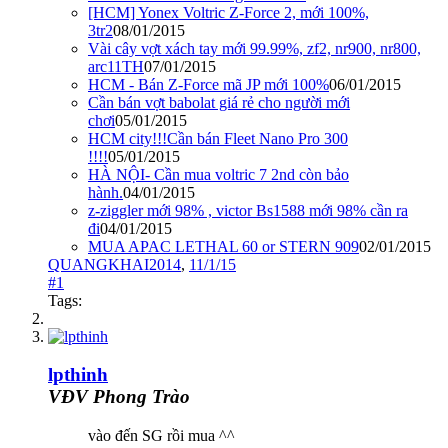
[HCM] Yonex Voltric Z-Force 2, mới 100%,
3tr2
08/01/2015
Vài cây vợt xách tay mới 99.99%, zf2, nr900, nr800,
arc11TH
07/01/2015
HCM - Bán Z-Force mã JP mới 100%
06/01/2015
Cần bán vợt babolat giá rẻ cho người mới
chơi
05/01/2015
HCM city!!!Cần bán Fleet Nano Pro 300
!!!!
05/01/2015
HÀ NỘI- Cần mua voltric 7 2nd còn bảo
hành.
04/01/2015
z-ziggler mới 98% , victor Bs1588 mới 98% cần ra
đi
04/01/2015
MUA APAC LETHAL 60 or STERN 909
02/01/2015
QUANGKHAI2014
,
11/1/15
#1
Tags:
lpthinh
VĐV Phong Trào
vào đến SG rồi mua ^^