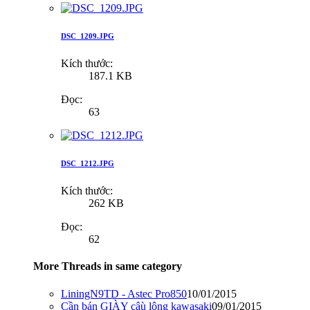
DSC_1209.JPG
Kích thước:
187.1 KB
Đọc:
63
DSC_1212.JPG
Kích thước:
262 KB
Đọc:
62
More Threads in same category
LiningN9TD - Astec Pro850
10/01/2015
Cần bán GIÀY câù lông kawasaki
09/01/2015