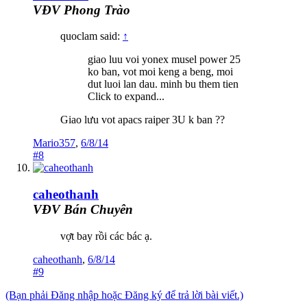
VĐV Phong Trào
quoclam said:
↑
giao luu voi yonex musel power 25
ko ban, vot moi keng a beng, moi
dut luoi lan dau. minh bu them tien
Click to expand...
Giao lưu vot apacs raiper 3U k ban ??
Mario357
,
6/8/14
#8
caheothanh
VĐV Bán Chuyên
vợt bay rồi các bác ạ.
caheothanh
,
6/8/14
#9
(Bạn phải Đăng nhập hoặc Đăng ký để trả lời bài viết.)