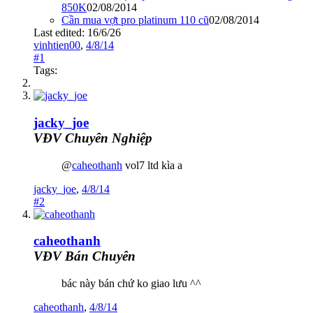
850K
02/08/2014
Cần mua vợt pro platinum 110 cũ
02/08/2014
Last edited:
16/6/26
vinhtien00
,
4/8/14
#1
Tags:
jacky_joe
VĐV Chuyên Nghiệp
@
caheothanh
vol7 ltd kìa a
jacky_joe
,
4/8/14
#2
caheothanh
VĐV Bán Chuyên
bác này bán chứ ko giao lưu ^^
caheothanh
,
4/8/14