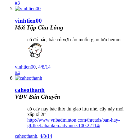
#3
vinhtien00
Mới Tập Cầu Lông
có đó bác, bác có vợt nào muốn giao lưu hemm
vinhtien00
,
4/8/14
#4
caheothanh
VĐV Bán Chuyên
có cây này bác thix thì giao lưu nhé, cây này mới
xấp xỉ 2tr
http://www.vnbadminton.com/threads/ban-hay-
gl-fleet-ahanken-advance-100.22114/
caheothanh
,
4/8/14