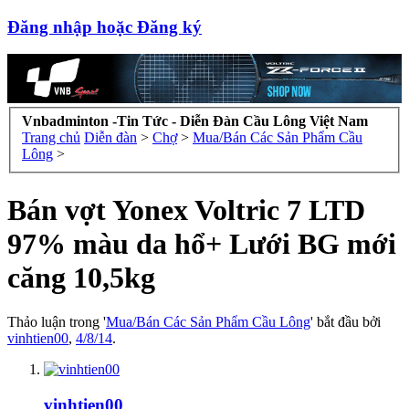
Đăng nhập hoặc Đăng ký
Vnbadminton -Tin Tức - Diễn Đàn Cầu Lông Việt Nam
Trang chủ
Diễn đàn
>
Chợ
>
Mua/Bán Các Sản Phẩm Cầu
Lông
>
Bán vợt Yonex Voltric 7 LTD
97% màu da hổ+ Lưới BG mới
căng 10,5kg
Thảo luận trong '
Mua/Bán Các Sản Phẩm Cầu Lông
' bắt đầu bởi
vinhtien00
,
4/8/14
.
vinhtien00