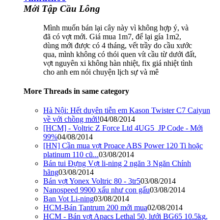
Mới Tập Cầu Lông
Mình muốn bán lại cây này vì không hợp ý, và
đã có vợt mới. Giá mua 1m7, để lại gía 1m2,
dùng mới được có 4 tháng, vết trầy do cầu xước
qua, mình không có thói quen vít cầu từ dưới đất,
vợt nguyên xi không hàn nhiệt, fix giá nhiệt tình
cho anh em nói chuyện lịch sự và mê
More Threads in same category
Hà Nội: Hết duyên tiễn em Kason Twister C7 Caiyun
về với chồng mới!
04/08/2014
[HCM] - Voltric Z Force Ltd 4UG5_JP Code - Mới
99%
04/08/2014
[HN] Cần mua vợt Proace ABS Power 120 Ti hoặc
platinum 110 cũ...
03/08/2014
Bán tui Đựng Vợt li-ning 2 ngăn 3 Ngăn Chính
hãng
03/08/2014
Bán vợt Yonex Voltric 80 - 3tr5
03/08/2014
Nanospeed 9900 xấu như con gấu
03/08/2014
Ban Vot Li-ning
03/08/2014
HCM-Bán Tantrum 200 mới mua
02/08/2014
HCM - Bán vợt Apacs Lethal 50, lưới BG65 10.5kg,