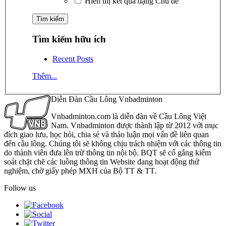
Hiển thị kết quả dạng Chủ đề
Tìm kiếm hữu ích
Recent Posts
Thêm...
Diễn Đàn Cầu Lông Vnbadminton
Vnbadminton.com là diễn đàn về Cầu Lông Việt
Nam. Vnbadminton được thành lập từ 2012 với mục
đích giao lưu, học hỏi, chia sẻ và thảo luận mọi vấn đề liên quan
đến cầu lông. Chúng tôi sẽ không chịu trách nhiệm với các thông tin
do thành viên đưa lên trừ thông tin nội bộ. BQT sẽ cố gắng kiểm
soát chặt chẽ các luồng thông tin Website đang hoạt động thử
nghiệm, chờ giấy phép MXH của Bộ TT & TT.
Follow us