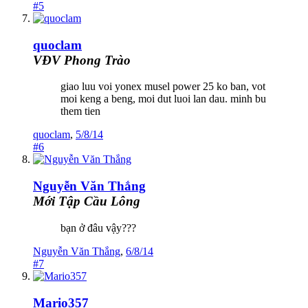
#5
quoclam
VĐV Phong Trào
giao luu voi yonex musel power 25 ko ban, vot
moi keng a beng, moi dut luoi lan dau. minh bu
them tien
quoclam
,
5/8/14
#6
Nguyễn Văn Thắng
Mới Tập Cầu Lông
bạn ở đâu vậy???
Nguyễn Văn Thắng
,
6/8/14
#7
Mario357