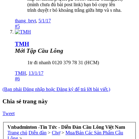
(mình chưa đủ bài post link) bạn bỏ copy lên
trình duyệt r bỏ khoảng trắng giữa http và s nha.
thang_brvt
,
5/1/17
#5
TMH
Mới Tập Cầu Lông
1tr đi nhanh 0120 379 78 31 (HCM)
TMH
,
13/1/17
#6
(Bạn phải Đăng nhập hoặc Đăng ký để trả lời bài viết.)
Chia sẻ trang này
Tweet
Vnbadminton -Tin Tức - Diễn Đàn Cầu Lông Việt Nam
Trang chủ
Diễn đàn
>
Chợ
>
Mua/Bán Các Sản Phẩm Cầu
Lông
>