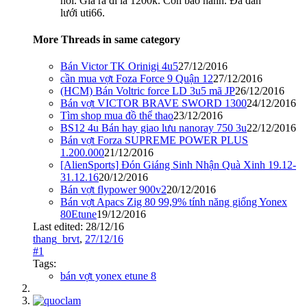
nổi. Giá ra đi là 1200k. Còn bảo hành. Đã đan
lưới uti66.
More Threads in same category
Bán Victor TK Orinigi 4u5
27/12/2016
cần mua vợt Foza Force 9 Quận 12
27/12/2016
(HCM) Bán Voltric force LD 3u5 mã JP
26/12/2016
Bán vợt VICTOR BRAVE SWORD 1300
24/12/2016
Tìm shop mua đồ thể thao
23/12/2016
BS12 4u Bán hay giao lưu nanoray 750 3u
22/12/2016
Bán vợt Forza SUPREME POWER PLUS
1.200.000
21/12/2016
[AlienSports] Đón Giáng Sinh Nhận Quà Xinh 19.12-
31.12.16
20/12/2016
Bán vợt flypower 900v2
20/12/2016
Bán vợt Apacs Zig 80 99,9% tính năng giống Yonex
80Etune
19/12/2016
Last edited:
28/12/16
thang_brvt
,
27/12/16
#1
Tags:
bán vợt yonex etune 8