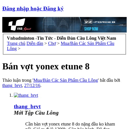
Đăng nhập hoặc Đăng ký
Vnbadminton -Tin Tức - Diễn Đàn Cầu Lông Việt Nam
Trang chủ
Diễn đàn
>
Chợ
>
Mua/Bán Các Sản Phẩm Cầu
Lông
>
Bán vợt yonex etune 8
Thảo luận trong '
Mua/Bán Các Sản Phẩm Cầu Lông
' bắt đầu bởi
thang_brvt
,
27/12/16
.
thang_brvt
Mới Tập Cầu Lông
Cần bàn vợt yonex etune 8 do nặng đầu ko kham