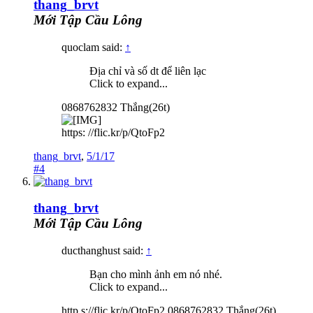
thang_brvt
Mới Tập Cầu Lông
quoclam said:
↑
Địa chỉ và số dt để liên lạc
Click to expand...
0868762832 Thắng(26t)
https: //flic.kr/p/QtoFp2
thang_brvt
,
5/1/17
#4
thang_brvt
Mới Tập Cầu Lông
ducthanghust said:
↑
Bạn cho mình ảnh em nó nhé.
Click to expand...
http s://flic.kr/p/QtoFp2 0868762832 Thắng(26t)