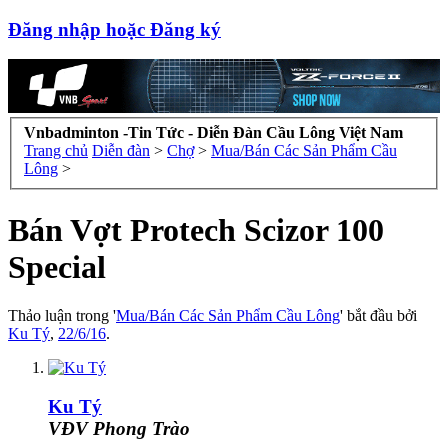
Đăng nhập hoặc Đăng ký
Vnbadminton -Tin Tức - Diễn Đàn Cầu Lông Việt Nam
Trang chủ
Diễn đàn
>
Chợ
>
Mua/Bán Các Sản Phẩm Cầu
Lông
>
Bán Vợt Protech Scizor 100
Special
Thảo luận trong '
Mua/Bán Các Sản Phẩm Cầu Lông
' bắt đầu bởi
Ku Tý
,
22/6/16
.
Ku Tý
VĐV Phong Trào