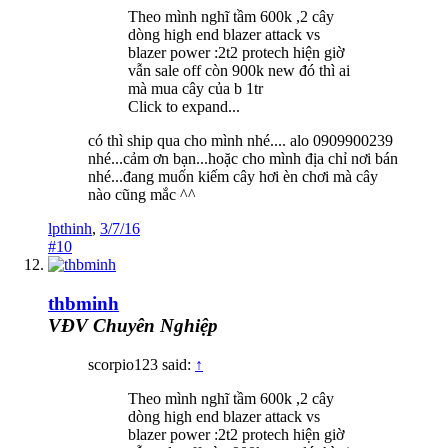
Theo mình nghĩ tầm 600k ,2 cây
dòng high end blazer attack vs
blazer power :2t2 protech hiện giờ
vẫn sale off còn 900k new đó thì ai
mà mua cây của b 1tr
Click to expand...
có thì ship qua cho mình nhé.... alo 0909900239
nhé...cảm ơn bạn...hoặc cho mình địa chỉ nơi bán
nhé...đang muốn kiếm cây hơi èn chơi mà cây
nào cũng mắc ^^
lpthinh
,
3/7/16
#10
thbminh
VĐV Chuyên Nghiệp
scorpio123 said:
↑
Theo mình nghĩ tầm 600k ,2 cây
dòng high end blazer attack vs
blazer power :2t2 protech hiện giờ