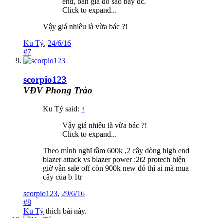
end, bán giá đó sao bay dc.
Click to expand...
Vậy giá nhiêu là vừa bác ?!
Ku Tý
,
24/6/16
#7
scorpio123
VĐV Phong Trào
Ku Tý said:
↑
Vậy giá nhiêu là vừa bác ?!
Click to expand...
Theo mình nghĩ tầm 600k ,2 cây dòng high end
blazer attack vs blazer power :2t2 protech hiện
giờ vẫn sale off còn 900k new đó thì ai mà mua
cây của b 1tr
scorpio123
,
29/6/16
#8
Ku Tý
thích bài này.