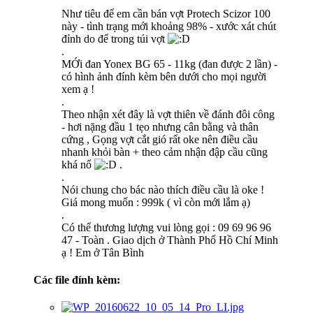
Như tiêu để em cần bán vợt Protech Scizor 100
này - tình trạng mới khoảng 98% - xước xát chút
đỉnh do để trong túi vợt
.
MỚi đan Yonex BG 65 - 11kg (đan được 2 lần) -
có hình ảnh đính kèm bên dưới cho mọi người
xem ạ !
.
Theo nhận xét đây là vợt thiên về đánh đôi công
- hơi nặng đầu 1 tẹo nhưng cân bằng và thân
cứng , Gọng vợt cắt gió rất oke nên điều cầu
nhanh khỏi bàn + theo cảm nhận đập cầu cũng
khá nổ
.
.
Nói chung cho bác nào thích điều cầu là oke !
Giá mong muốn : 999k ( vì còn mới lắm ạ)
.
Có thể thương lượng vui lòng gọi : 09 69 96 96
47 - Toàn . Giao dịch ở Thành Phố Hồ Chí Minh
ạ ! Em ở Tân Bình
Các file đính kèm: