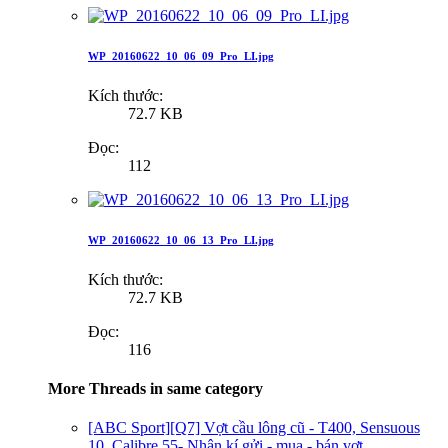
WP_20160622_10_06_09_Pro_LI.jpg
Kích thước:
72.7 KB
Đọc:
112
WP_20160622_10_06_13_Pro_LI.jpg
Kích thước:
72.7 KB
Đọc:
116
More Threads in same category
[ABC Sport][Q7] Vợt cầu lông cũ - T400, Sensuous
10, Calibre 55- Nhận kí gửi - mua - bán vợt