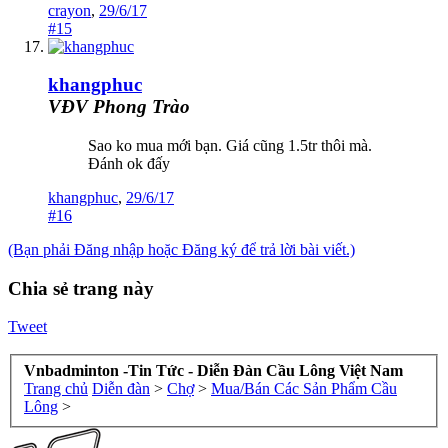
crayon
,
29/6/17
#15
khangphuc
VĐV Phong Trào
Sao ko mua mới bạn. Giá cũng 1.5tr thôi mà.
Đánh ok đấy
khangphuc
,
29/6/17
#16
(Bạn phải Đăng nhập hoặc Đăng ký để trả lời bài viết.)
Chia sẻ trang này
Tweet
Vnbadminton -Tin Tức - Diễn Đàn Cầu Lông Việt Nam
Trang chủ
Diễn đàn
>
Chợ
>
Mua/Bán Các Sản Phẩm Cầu
Lông
>