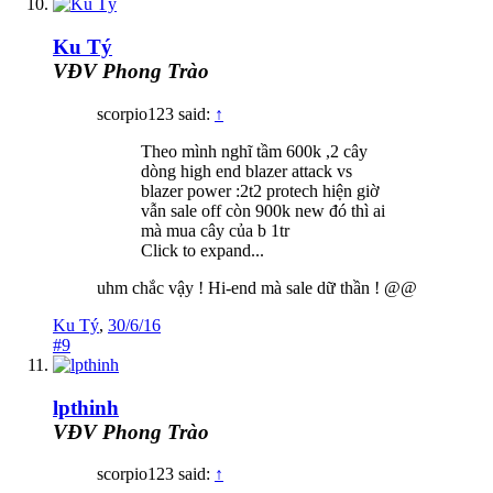
Ku Tý
VĐV Phong Trào
scorpio123 said:
↑
Theo mình nghĩ tầm 600k ,2 cây
dòng high end blazer attack vs
blazer power :2t2 protech hiện giờ
vẫn sale off còn 900k new đó thì ai
mà mua cây của b 1tr
Click to expand...
uhm chắc vậy ! Hi-end mà sale dữ thần ! @@
Ku Tý
,
30/6/16
#9
lpthinh
VĐV Phong Trào
scorpio123 said:
↑