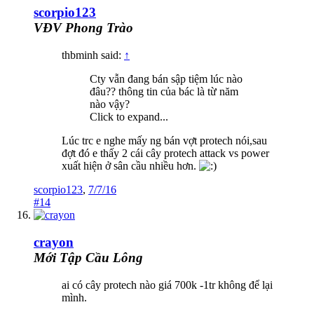
scorpio123
VĐV Phong Trào
thbminh said:
↑
Cty vẫn đang bán sập tiệm lúc nào
đâu?? thông tin của bác là từ năm
nào vậy?
Click to expand...
Lúc trc e nghe mấy ng bán vợt protech nói,sau
đợt đó e thấy 2 cái cây protech attack vs power
xuất hiện ở sân cầu nhiều hơn.
scorpio123
,
7/7/16
#14
crayon
Mới Tập Cầu Lông
ai có cây protech nào giá 700k -1tr không để lại
mình.