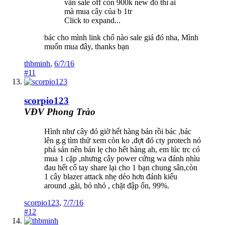
vẫn sale off còn 900k new đó thì ai
mà mua cây của b 1tr
Click to expand...
bác cho mình link chổ nào sale giá đó nha, Mình
muốn mua đây, thanks bạn
thbminh
,
6/7/16
#11
scorpio123
VĐV Phong Trào
Hình như cây đó giờ hết hàng bán rồi bác ,bác
lên g.g tìm thử xem còn ko ,đợt đó cty protech nó
phá sản nên bán lẹ cho hết hàng ah, em lúc trc có
mua 1 cặp ,nhưng cây power cứng wa đánh nhìu
đau hết cổ tay share lại cho 1 bạn chung sân,còn
1 cây blazer attack nhẹ dẻo hơn đánh kiểu
around ,gài, bỏ nhỏ , chặt đập ổn, 99%.
scorpio123
,
7/7/16
#12