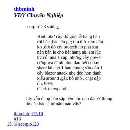
thbminh
VĐV Chuyên Nghiệp
scorpio123 said:
↑
Hình như cây đó giờ hết hàng bán
rồi bác ,bác lên g.g tìm thử xem còn
ko ,đợt đó cty protech nó phá sản
nên bán lẹ cho hết hàng ah, em lúc
trc có mua 1 cặp ,nhưng cây power
cứng wa đánh nhìu đau hết cổ tay
share lại cho 1 bạn chung sân,còn 1
cây blazer attack nhẹ dẻo hơn đánh
kiểu around ,gài, bỏ nhỏ , chặt đập
ổn, 99%.
Click to expand...
Cty vẫn đang bán sập tiệm lúc nào đâu?? thông
tin của bác là từ năm nào vậy?
thbminh
,
7/7/16
#13