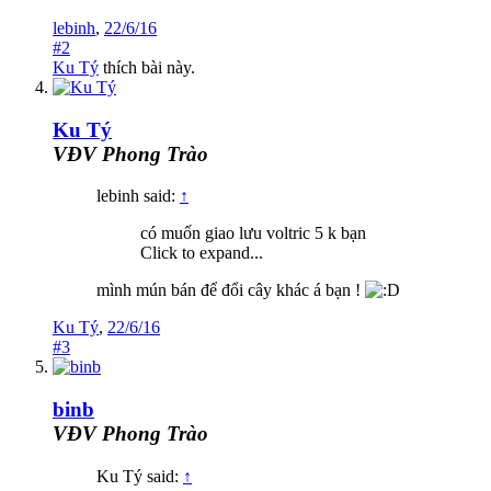
lebinh
,
22/6/16
#2
Ku Tý
thích bài này.
Ku Tý
VĐV Phong Trào
lebinh said:
↑
có muốn giao lưu voltric 5 k bạn
Click to expand...
mình mún bán để đổi cây khác á bạn !
Ku Tý
,
22/6/16
#3
binb
VĐV Phong Trào
Ku Tý said:
↑