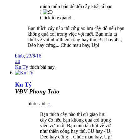
mình mún bán để đổi cây khác á bạn
!
Click to expand...
Bạn thích cây nào thì cứ giao lưu cây đó nếu bạn
không quá coi trọng việc vợt mới. Bạn miu tả
chút về vợt như thiên công hay thủ, 3U hay 4U,
Dẻo hay cứng... Chúc mau bay, Up!
binb
,
23/6/16
#4
Ku Tý
thích bài này.
Ku Tý
VĐV Phong Trào
binb said:
↑
Bạn thích cây nào thì cứ giao lưu
cây đó nếu bạn không quá coi trọng
việc vợt mới. Bạn miu tả chút về vợt
như thiên công hay thủ, 3U hay 4U,
Dẻo hay cứng... Chúc mau bay, Up!