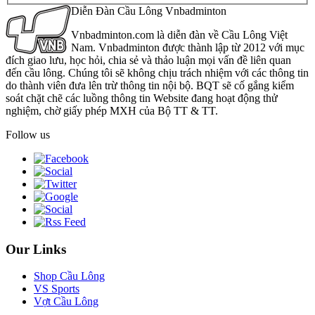
Diễn Đàn Cầu Lông Vnbadminton
Vnbadminton.com là diễn đàn về Cầu Lông Việt
Nam. Vnbadminton được thành lập từ 2012 với mục
đích giao lưu, học hỏi, chia sẻ và thảo luận mọi vấn đề liên quan
đến cầu lông. Chúng tôi sẽ không chịu trách nhiệm với các thông tin
do thành viên đưa lên trừ thông tin nội bộ. BQT sẽ cố gắng kiểm
soát chặt chẽ các luồng thông tin Website đang hoạt động thử
nghiệm, chờ giấy phép MXH của Bộ TT & TT.
Follow us
Our Links
Shop Cầu Lông
VS Sports
Vợt Cầu Lông