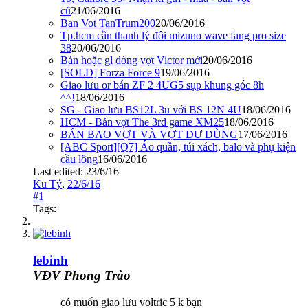
cũ
21/06/2016
Ban Vot TanTrum200
20/06/2016
Tp.hcm cần thanh lý đôi mizuno wave fang pro size
38
20/06/2016
Bán hoặc gl dòng vợt Victor mới
20/06/2016
[SOLD] Forza Force 9
19/06/2016
Giao lưu or bán ZF 2 4UG5 sụp khung góc 8h
^^!
18/06/2016
SG - Giao lưu BS12L 3u với BS 12N 4U
18/06/2016
HCM - Bán vợt The 3rd game XM25
18/06/2016
BÁN BAO VỢT VÀ VỢT DƯ DÙNG
17/06/2016
[ABC Sport][Q7] Áo quần, túi xách, balo và phụ kiện
cầu lông
16/06/2016
Last edited:
23/6/16
Ku Tý
,
22/6/16
#1
Tags:
lebinh
VĐV Phong Trào
có muốn giao lưu voltric 5 k bạn