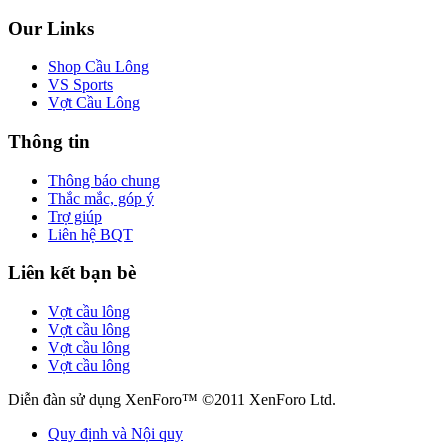
Our Links
Shop Cầu Lông
VS Sports
Vợt Cầu Lông
Thông tin
Thông báo chung
Thắc mắc, góp ý
Trợ giúp
Liên hệ BQT
Liên kết bạn bè
Vợt cầu lông
Vợt cầu lông
Vợt cầu lông
Vợt cầu lông
Diễn đàn sử dụng XenForo™ ©2011 XenForo Ltd.
Quy định và Nội quy