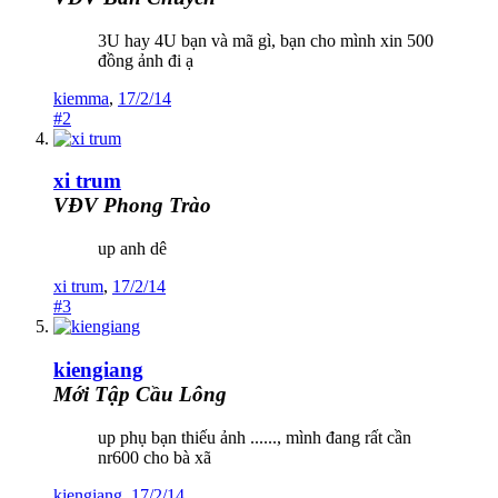
3U hay 4U bạn và mã gì, bạn cho mình xin 500
đồng ảnh đi ạ
kiemma
,
17/2/14
#2
xi trum
VĐV Phong Trào
up anh dê
xi trum
,
17/2/14
#3
kiengiang
Mới Tập Cầu Lông
up phụ bạn thiếu ảnh ......, mình đang rất cần
nr600 cho bà xã
kiengiang
,
17/2/14