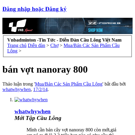
Đăng nhập hoặc Đăng ký
Vnbadminton -Tin Tức - Diễn Đàn Cầu Lông Việt Nam
Trang chủ
Diễn đàn
>
Chợ
>
Mua/Bán Các Sản Phẩm Cầu
Lông
>
bán vợt nanoray 800
Thảo luận trong '
Mua/Bán Các Sản Phẩm Cầu Lông
' bắt đầu bởi
whatwhywhen
,
17/2/14
.
whatwhywhen
Mới Tập Cầu Lông
Mình cần bán cây vợt nanoray 800 còn mới,giá