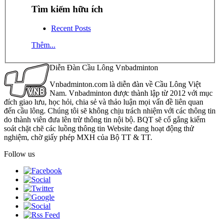
Tìm kiếm hữu ích
Recent Posts
Thêm...
Diễn Đàn Cầu Lông Vnbadminton
Vnbadminton.com là diễn đàn về Cầu Lông Việt
Nam. Vnbadminton được thành lập từ 2012 với mục
đích giao lưu, học hỏi, chia sẻ và thảo luận mọi vấn đề liên quan
đến cầu lông. Chúng tôi sẽ không chịu trách nhiệm với các thông tin
do thành viên đưa lên trừ thông tin nội bộ. BQT sẽ cố gắng kiểm
soát chặt chẽ các luồng thông tin Website đang hoạt động thử
nghiệm, chờ giấy phép MXH của Bộ TT & TT.
Follow us