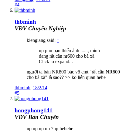
#4
thbminh
VĐV Chuyên Nghiệp
kiengiang said:
↑
up phụ bạn thiếu ảnh ......, mình
đang rất cần nr600 cho bà xã
Click to expand...
người ta bán NR800 bác vô cmt "rất cần NR600
cho bà xã" là sao?? >> ko liên quan hehe
thbminh
,
18/2/14
#5
hongphong141
VĐV Bán Chuyên
up up up up 7up hehehe