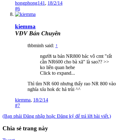
hongphong141
,
18/2/14
#6
kiemma
VĐV Bán Chuyên
thbminh said:
↑
người ta bán NR800 bác vô cmt "rất
cần NR600 cho bà xã" là sao?? >>
ko liên quan hehe
Click to expand...
Thì tìm NR 600 nhưng thấy rao NR 800 vào
nghía xíu hok dc hả trùi ^^
kiemma
,
18/2/14
#7
(Bạn phải Đăng nhập hoặc Đăng ký để trả lời bài viết.)
Chia sẻ trang này