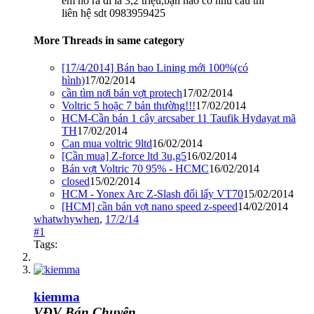
em nó ra đi là 3,2 triệu,bạn nào có nhu cầu thì
liên hệ sdt 0983959425
More Threads in same category
[17/4/2014] Bán bao Lining mới 100%(có
hình)
17/02/2014
cần tìm nơi bán vợt protech
17/02/2014
Voltric 5 hoặc 7 bản thường!!!
17/02/2014
HCM-Cần bán 1 cây arcsaber 11 Taufik Hydayat mã
TH
17/02/2014
Can mua voltric 9ltd
16/02/2014
[Cần mua] Z-force ltd 3u,g5
16/02/2014
Bán vợt Voltric 70 95% - HCMC
16/02/2014
closed
15/02/2014
HCM - Yonex Arc Z-Slash đổi lấy VT70
15/02/2014
[HCM] cần bán vợt nano speed z-speed
14/02/2014
whatwhywhen
,
17/2/14
#1
Tags:
kiemma
VĐV Bán Chuyên