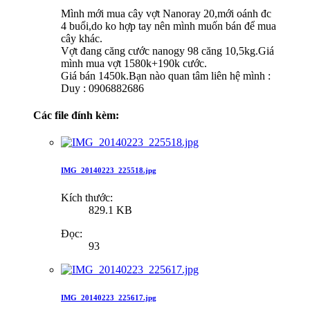
Mình mới mua cây vợt Nanoray 20,mới oánh đc
4 buổi,do ko hợp tay nên mình muốn bán để mua
cây khác.
Vợt đang căng cước nanogy 98 căng 10,5kg.Giá
mình mua vợt 1580k+190k cước.
Giá bán 1450k.Bạn nào quan tâm liên hệ mình :
Duy : 0906882686
Các file đính kèm:
IMG_20140223_225518.jpg
Kích thước:
829.1 KB
Đọc:
93
IMG_20140223_225617.jpg