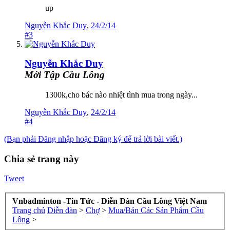
up
Nguyễn Khắc Duy
,
24/2/14
#3
Nguyễn Khắc Duy
Mới Tập Cầu Lông
1300k,cho bác nào nhiệt tình mua trong ngày...
Nguyễn Khắc Duy
,
24/2/14
#4
(Bạn phải Đăng nhập hoặc Đăng ký để trả lời bài viết.)
Chia sẻ trang này
Tweet
Vnbadminton -Tin Tức - Diễn Đàn Cầu Lông Việt Nam
Trang chủ
Diễn đàn
>
Chợ
>
Mua/Bán Các Sản Phẩm Cầu
Lông
>