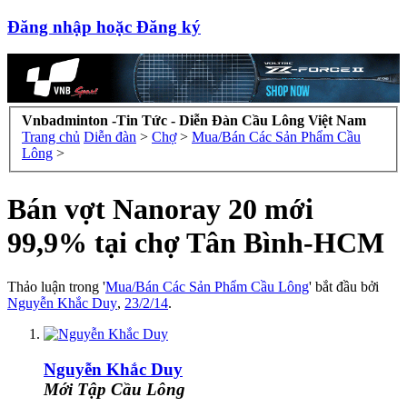
Đăng nhập hoặc Đăng ký
Vnbadminton -Tin Tức - Diễn Đàn Cầu Lông Việt Nam
Trang chủ
Diễn đàn
>
Chợ
>
Mua/Bán Các Sản Phẩm Cầu
Lông
>
Bán vợt Nanoray 20 mới
99,9% tại chợ Tân Bình-HCM
Thảo luận trong '
Mua/Bán Các Sản Phẩm Cầu Lông
' bắt đầu bởi
Nguyễn Khắc Duy
,
23/2/14
.
Nguyễn Khắc Duy
Mới Tập Cầu Lông