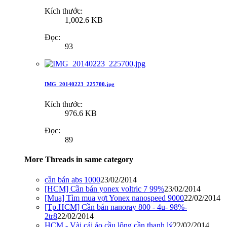
Kích thước:
1,002.6 KB
Đọc:
93
IMG_20140223_225700.jpg
Kích thước:
976.6 KB
Đọc:
89
More Threads in same category
cần bán abs 1000
23/02/2014
[HCM] Cần bán yonex voltric 7 99%
23/02/2014
[Mua] Tìm mua vợt Yonex nanospeed 9000
22/02/2014
[Tp.HCM] Cần bán nanoray 800 - 4u- 98%-
2tr8
22/02/2014
HCM - Vài cái áo cầu lông cần thanh lý
22/02/2014