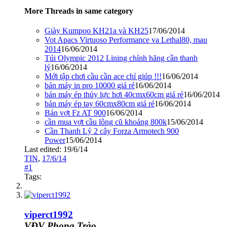
More Threads in same category
Giày Kumpoo KH21a và KH25
17/06/2014
Vot Apacs Virtuoso Performance va Lethal80, mau
2014
16/06/2014
Túi Olympic 2012 Lining chính hãng cần thanh
lý
16/06/2014
Mới tập chơi cầu cần ace chỉ giúp !!!
16/06/2014
bán máy in pro 10000 giá rẻ
16/06/2014
bán máy ép thủy lực hơi 40cmx60cm giá rẻ
16/06/2014
bán máy ép tay 60cmx80cm giá rẻ
16/06/2014
Bán vợt Fz AT 900
16/06/2014
cần mua vợt cầu lông cũ khoảng 800k
15/06/2014
Cần Thanh Lý 2 cây Forza Armotech 900
Power
15/06/2014
Last edited:
19/6/14
TIN
,
17/6/14
#1
Tags:
viperct1992
VĐV Phong Trào