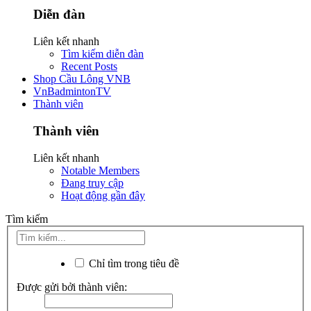
Diễn đàn
Liên kết nhanh
Tìm kiếm diễn đàn
Recent Posts
Shop Cầu Lông VNB
VnBadmintonTV
Thành viên
Thành viên
Liên kết nhanh
Notable Members
Đang truy cập
Hoạt động gần đây
Tìm kiếm
Chỉ tìm trong tiêu đề
Được gửi bởi thành viên: