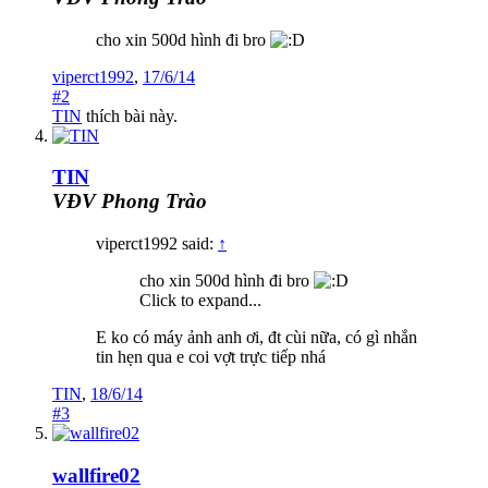
cho xin 500d hình đi bro
viperct1992
,
17/6/14
#2
TIN
thích bài này.
TIN
VĐV Phong Trào
viperct1992 said:
↑
cho xin 500d hình đi bro
Click to expand...
E ko có máy ảnh anh ơi, đt cùi nữa, có gì nhắn
tin hẹn qua e coi vợt trực tiếp nhá
TIN
,
18/6/14
#3
wallfire02