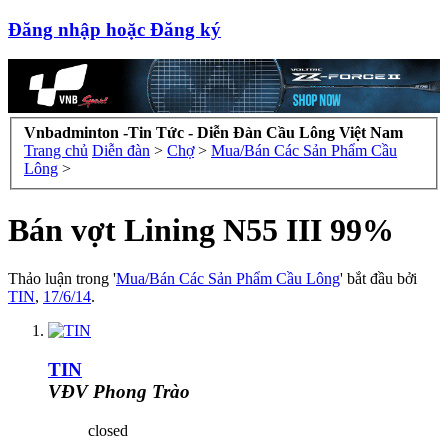
Đăng nhập hoặc Đăng ký
Vnbadminton -Tin Tức - Diễn Đàn Cầu Lông Việt Nam
Trang chủ
Diễn đàn
>
Chợ
>
Mua/Bán Các Sản Phẩm Cầu
Lông
>
Bán vợt Lining N55 III 99%
Thảo luận trong '
Mua/Bán Các Sản Phẩm Cầu Lông
' bắt đầu bởi
TIN
,
17/6/14
.
TIN
VĐV Phong Trào
closed