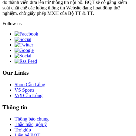
do thành viên đưa lên trừ thông tin nội bộ. BQT sẽ cố gắng kiểm
soát chặt chẽ các luồng thông tin Website đang hoạt động thử
nghiệm, chờ giấy phép MXH của Bộ TT & TT.
Follow us
Our Links
Shop Cầu Lông
VS Sports
Vợt Cầu Lông
Thông tin
Thông báo chung
Thắc mắc, góp ý
Trợ giúp
Liên hệ BQT