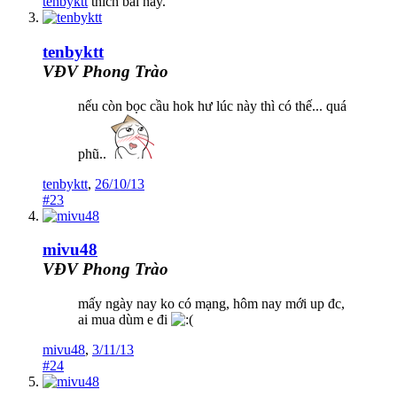
tenbyktt
thích bài này.
tenbyktt
VĐV Phong Trào
nếu còn bọc cầu hok hư lúc này thì có thế... quá
phũ..
tenbyktt
,
26/10/13
#23
mivu48
VĐV Phong Trào
mấy ngày nay ko có mạng, hôm nay mới up đc,
ai mua dùm e đi
mivu48
,
3/11/13
#24