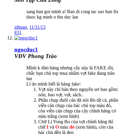
sang ban goi minh a! Ban di cong tac sao ban fix
duoc kg minh o thu duc lan
zthuan
,
11/11/13
#31
ngocduc1
VĐV Phong Trào
Mình k dìm hàng nhưng cây này là FAKE rồi,
chắc bạn chủ top mua nhầm vợt fake đang tràn
lan
Lí do mình biết là hàng fake:
Vợt này chỉ bán theo nguyên set bao gồm:
nón, bao vợt, vợt, sách..
Phần chụp đuôi cán đã nói lên tất cả, phần
viền cán chụp của bác chủ top màu đỏ,
còn viền cán chụp của cây chính hãng có
màu trắng (xem hình)
Chữ Li Yong Bo của vợt chính hãng thì
chữ
I
và
O
màu
đỏ
(xem hình), còn của
bác chủ đều là đen