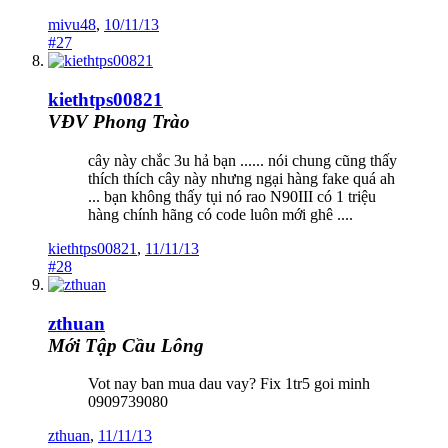
mivu48
,
10/11/13
#27
kiethtps00821
VĐV Phong Trào
cây này chắc 3u hả bạn ...... nói chung cũng thấy
thích thích cây này nhưng ngại hàng fake quá ah
... bạn không thấy tụi nó rao N90III có 1 triệu
hàng chính hãng có code luôn mới ghê ....
kiethtps00821
,
11/11/13
#28
zthuan
Mới Tập Cầu Lông
Vot nay ban mua dau vay? Fix 1tr5 goi minh
0909739080
zthuan
,
11/11/13