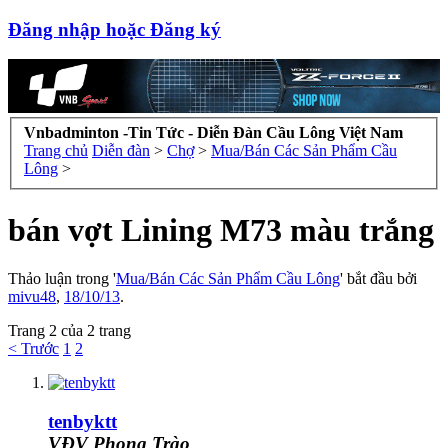
Đăng nhập hoặc Đăng ký
Vnbadminton -Tin Tức - Diễn Đàn Cầu Lông Việt Nam
Trang chủ
Diễn đàn
>
Chợ
>
Mua/Bán Các Sản Phẩm Cầu
Lông
>
bán vợt Lining M73 màu trắng
Thảo luận trong '
Mua/Bán Các Sản Phẩm Cầu Lông
' bắt đầu bởi
mivu48
,
18/10/13
.
Trang 2 của 2 trang
< Trước
1
2
tenbyktt
VĐV Phong Trào