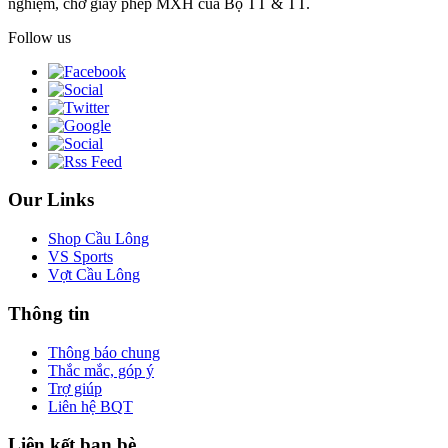
nghiệm, chờ giấy phép MXH của Bộ TT & TT.
Follow us
Our Links
Shop Cầu Lông
VS Sports
Vợt Cầu Lông
Thông tin
Thông báo chung
Thắc mắc, góp ý
Trợ giúp
Liên hệ BQT
Liên kết bạn bè