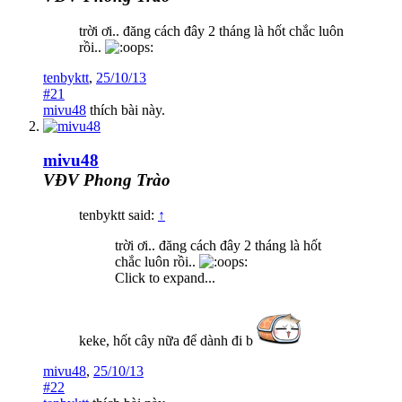
trời ơi.. đăng cách đây 2 tháng là hốt chắc luôn
rồi..
tenbyktt
,
25/10/13
#21
mivu48
thích bài này.
mivu48
VĐV Phong Trào
tenbyktt said:
↑
trời ơi.. đăng cách đây 2 tháng là hốt
chắc luôn rồi..
Click to expand...
keke, hốt cây nữa để dành đi b
mivu48
,
25/10/13
#22