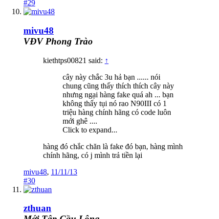
#29
mivu48
VĐV Phong Trào
kiethtps00821 said:
↑
cây này chắc 3u hả bạn ...... nói
chung cũng thấy thích thích cây này
nhưng ngại hàng fake quá ah ... bạn
không thấy tụi nó rao N90III có 1
triệu hàng chính hãng có code luôn
mới ghê ....
Click to expand...
hàng đó chắc chăn là fake đó bạn, hàng mình
chính hãng, có j mình trả tiền lại
mivu48
,
11/11/13
#30
zthuan
Mới Tập Cầu Lông