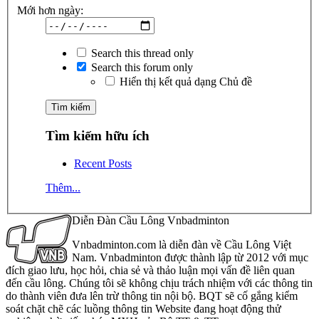
Mới hơn ngày:
Search this thread only
Search this forum only
Hiển thị kết quả dạng Chủ đề
Tìm kiếm hữu ích
Recent Posts
Thêm...
Diễn Đàn Cầu Lông Vnbadminton
Vnbadminton.com là diễn đàn về Cầu Lông Việt
Nam. Vnbadminton được thành lập từ 2012 với mục
đích giao lưu, học hỏi, chia sẻ và thảo luận mọi vấn đề liên quan
đến cầu lông. Chúng tôi sẽ không chịu trách nhiệm với các thông tin
do thành viên đưa lên trừ thông tin nội bộ. BQT sẽ cố gắng kiểm
soát chặt chẽ các luồng thông tin Website đang hoạt động thử