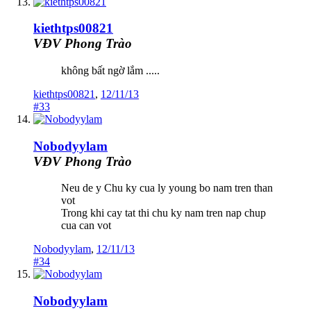
kiethtps00821
VĐV Phong Trào
không bất ngờ lắm .....
kiethtps00821
,
12/11/13
#33
Nobodyylam
VĐV Phong Trào
Neu de y Chu ky cua ly young bo nam tren than
vot
Trong khi cay tat thi chu ky nam tren nap chup
cua can vot
Nobodyylam
,
12/11/13
#34
Nobodyylam