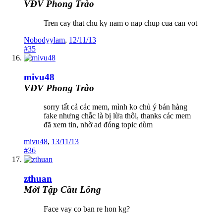
VĐV Phong Trào
Tren cay that chu ky nam o nap chup cua can vot
Nobodyylam
,
12/11/13
#35
mivu48
VĐV Phong Trào
sorry tất cả các mem, mình ko chủ ý bán hàng
fake nhưng chắc là bị lừa thôi, thanks các mem
đã xem tin, nhờ ad đóng topic dùm
mivu48
,
13/11/13
#36
zthuan
Mới Tập Cầu Lông
Face vay co ban re hon kg?