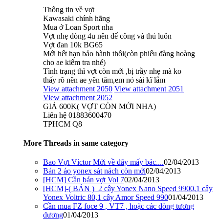
Thông tin về vợt
Kawasaki chính hãng
Mua ở Loan Sport nha
Vợt nhẹ dòng 4u nên dể công và thủ luôn
Vợt đan 10k BG65
Mới hết hạn bảo hành thôi(còn phiếu đàng hoàng
cho ae kiểm tra nhé)
Tình trạng thì vợt còn mới ,bị trầy nhẹ mà ko
thấy rõ nên ae yên tâm,em nó sài kĩ lắm
View attachment 2050
View attachment 2051
View attachment 2052
GIÁ 600K( VỢT CÒN MỚI NHA)
Liên hệ 01883600470
TPHCM Q8
More Threads in same category
Bao Vợt Vỉctor Mới về đây mấy bác....
02/04/2013
Bán 2 áo yonex sát nách còn mới
02/04/2013
[HCM] Cần bán vợt Vol 7
02/04/2013
[HCM]-( BÁN )_2 cây Yonex Nano Speed 9900,1 cây
Yonex Voltric 80,1 cây Amor Speed 990
01/04/2013
Cần mua FZ foce 9 , VT7 , hoặc các dòng tương
đương
01/04/2013