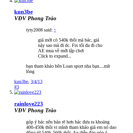
kun3be
VĐV Phong Trào
tyty2008 said:
↑
giá mới có 540k thôi mà bác, giá
này sao mà đi dc. Fix tối đa đi cho
AE mua về mới tập chơi
Click to expand...
bạn tham khảo bên Loan sport nha bạn....mít
lòng
kun3be
,
3/4/13
#3
rainlove223
VĐV Phong Trào
góp ý bác nên bán rẽ hơn bác đưa ra khoảng
400-450k thôi vi mình tham khào giá em nó dao
động từ 540k-560k thôi. Ae diễn đàn góp ý