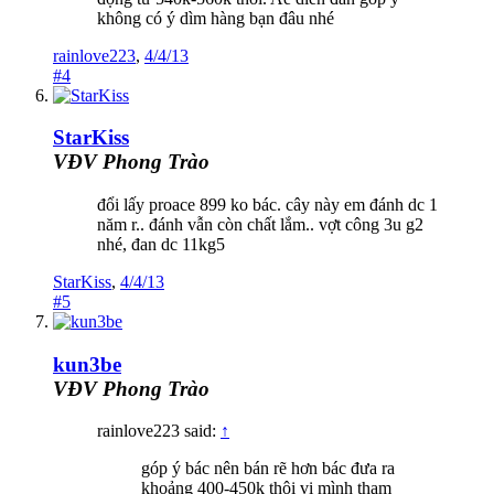
không có ý dìm hàng bạn đâu nhé
rainlove223
,
4/4/13
#4
StarKiss
VĐV Phong Trào
đổi lấy proace 899 ko bác. cây này em đánh dc 1
năm r.. đánh vẫn còn chất lắm.. vợt công 3u g2
nhé, đan dc 11kg5
StarKiss
,
4/4/13
#5
kun3be
VĐV Phong Trào
rainlove223 said:
↑
góp ý bác nên bán rẽ hơn bác đưa ra
khoảng 400-450k thôi vi mình tham