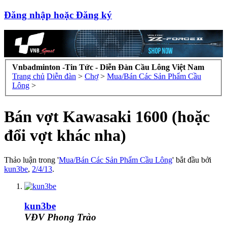
Đăng nhập hoặc Đăng ký
Vnbadminton -Tin Tức - Diễn Đàn Cầu Lông Việt Nam
Trang chủ
Diễn đàn
>
Chợ
>
Mua/Bán Các Sản Phẩm Cầu
Lông
>
Bán vợt Kawasaki 1600 (hoặc
đổi vợt khác nha)
Thảo luận trong '
Mua/Bán Các Sản Phẩm Cầu Lông
' bắt đầu bởi
kun3be
,
2/4/13
.
kun3be
VĐV Phong Trào