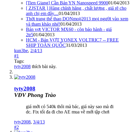
[Tien Giang] Cần Bán YN Nanospeed 9900
01/04/2013
[ ZJSTAR ] Hàng chính hãng , chất lượng , giá rẽ cho
anh chị em đây....
01/04/2013
Thời trang thể thao DONmoij2013 mọi người vào xem
và tham khảo nhé!
01/04/2013
Bán vợt VICTOR MX60 - còn bảo hành - giá
2tr5
01/04/2013
HCM - Bán VỢT YONEX VOLTRIC7 -- FREE
SHIP TOÀN QUỐC
31/03/2013
kun3be
,
2/4/13
#1
Tags:
tyty2008
thích bài này.
tyty2008
VĐV Phong Trào
giá mới có 540k thôi mà bác, giá này sao mà đi
dc. Fix tối đa đi cho AE mua về mới tập chơi
tyty2008
,
3/4/13
#2