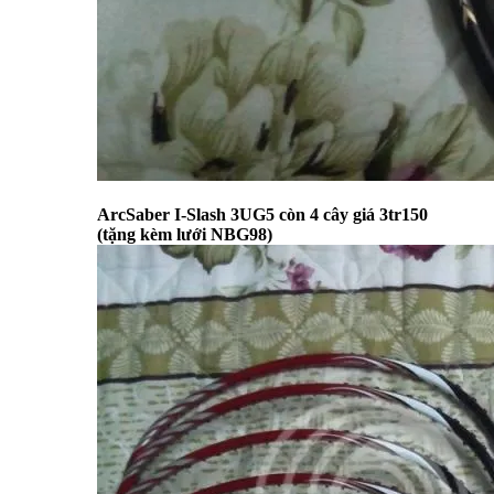
ArcSaber I-Slash 3UG5 còn 4 cây giá 3tr150
(tặng kèm lưới NBG98)