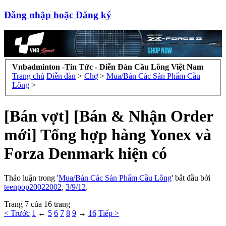
Đăng nhập hoặc Đăng ký
Vnbadminton -Tin Tức - Diễn Đàn Cầu Lông Việt Nam
Trang chủ
Diễn đàn
>
Chợ
>
Mua/Bán Các Sản Phẩm Cầu
Lông
>
[Bán vợt] [Bán & Nhận Order
mới] Tổng hợp hàng Yonex và
Forza Denmark hiện có
Thảo luận trong '
Mua/Bán Các Sản Phẩm Cầu Lông
' bắt đầu bởi
teenpop20022002
,
3/9/12
.
Trang 7 của 16 trang
< Trước
1
←
5
6
7
8
9
→
16
Tiếp >