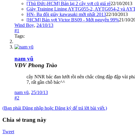
[Thủ Đức-HCM] Bán lại 2 cây vợt cũ giá rẻ
22/10/2013
Giày Training Lining AYTG055-2, AYTG054-2 và AYTG
HN- Ba đôi giày kawasaki mới nhất 2013
22/10/2013
[HCM] Bán vợt Victor BS09 - Mới nguyên 99%
21/10/2
Wind Boy
,
24/10/13
#1
Tags:
nam vũ
VĐV Phong Trào
cây NNR bác đan lưới rồi nên chắc cũng đập đập vài ph
7, rất gần chỗ bác^^
nam vũ
,
25/10/13
#2
(Bạn phải Đăng nhập hoặc Đăng ký để trả lời bài viết.)
Chia sẻ trang này
Tweet