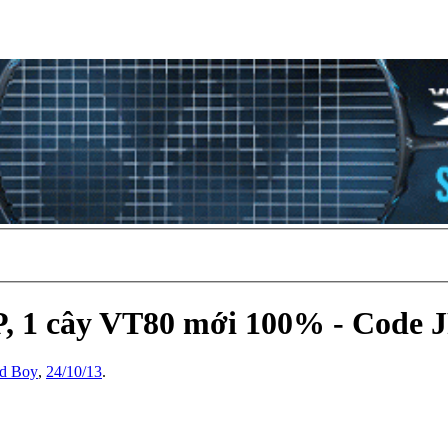
P, 1 cây VT80 mới 100% - Code 
d Boy
,
24/10/13
.