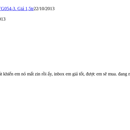
054-3. Giá 1,5tr
22/10/2013
013
át khiến em nó mất zin rồi ấy, inbox em giá tốt, được em sẽ mua. đa