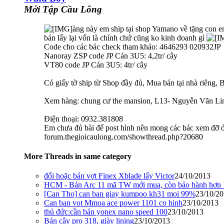
Mới Tập Cầu Lông
àng này em ship tại shop Yamano về tặng con em
bán lấy lại vốn là chính chứ cũng ko kinh doanh gì
Code cho các bác check tham khảo: 4646293 020932JP
Nanoray ZSP code JP Cán 3U5: 4,2tr/ cây
VT80 code JP Cán 3U5: 4tr/ cây
Có giấy tờ ship từ Shop đầy đủ, Mua bán tại nhà riêng, Ba
Xem hàng: chung cư the mansion, L13- Nguyễn Văn Li
Điện thoại: 0932.381808
Em chưa đủ bài để post hình nên mong các bác xem đỡ 
forum.thegioicaulong.com/showthread.php?20680
More Threads in same category
đổi hoặc bán vợt Finex Xblade lấy Victor
24/10/2013
HCM - Bán Arc 11 mã TW mới mua, còn bảo hành hơn 1
[Can Tho] can ban giay kumpoo kh31 moi 99%
23/10/2
Can ban vot Mmoa ace power 1101 co hinh
23/10/2013
thủ đức:cần bán yonex nano speed 100
23/10/2013
Bán cây pro 318, giày lining
23/10/2013