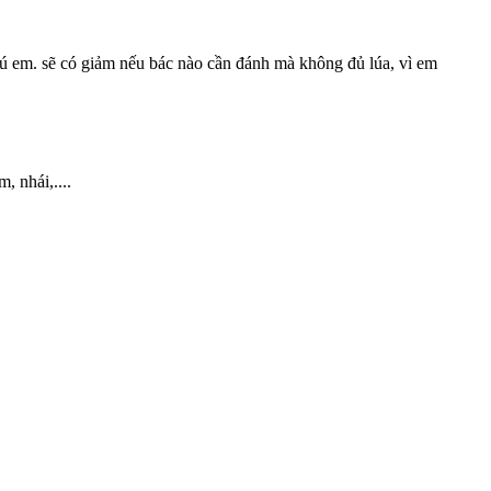
 hú em. sẽ có giảm nếu bác nào cần đánh mà không đủ lúa, vì em
, nhái,....