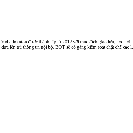
badminton được thành lập từ 2012 với mục đích giao lưu, học hỏi, ch
n đưa lên trừ thông tin nội bộ. BQT sẽ cố gắng kiểm soát chặt chẽ các