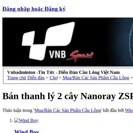
Đăng nhập hoặc Đăng ký
Vnbadminton -Tin Tức - Diễn Đàn Cầu Lông Việt Nam
Trang chủ
Diễn đàn
>
Chợ
>
Mua/Bán Các Sản Phẩm Cầu Lông
>
Bán thanh lý 2 cây Nanoray ZS
Thảo luận trong '
Mua/Bán Các Sản Phẩm Cầu Lông
' bắt đầu bởi
Win
Wind Boy