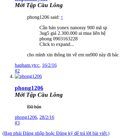
Mới Tập Cầu Lông
phong1206 said:
↑
Cần bán yonex nanoray 900 mã sp
3ug5 giá 2.300.000 ai mua liên hệ
phong 0903163228
Click to expand...
cho mình xin thông tin về em nn900 này đi bác
hapham.ytcc
,
16/2/16
#2
phong1206
Mới Tập Cầu Lông
Đã bán
phong1206
,
28/2/16
#3
(Bạn phải Đăng nhập hoặc Đăng ký để trả lời bài viết.)