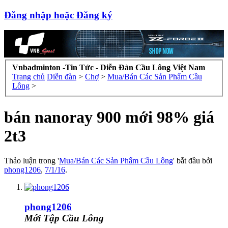
Đăng nhập hoặc Đăng ký
Vnbadminton -Tin Tức - Diễn Đàn Cầu Lông Việt Nam
Trang chủ
Diễn đàn
>
Chợ
>
Mua/Bán Các Sản Phẩm Cầu
Lông
>
bán nanoray 900 mới 98% giá
2t3
Thảo luận trong '
Mua/Bán Các Sản Phẩm Cầu Lông
' bắt đầu bởi
phong1206
,
7/1/16
.
phong1206
Mới Tập Cầu Lông