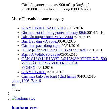
Cần bán yonex nanoray 900 mã sp 3ug5 giá
2.300.000 ai mua liên hệ phong 0903163228
More Threads in same category
GIÀY LINING SALE 2015
06/01/2016
cần mua vợt cầu lông yonex nanoray 90dx
06/01/2016
Bán cầu nhựa Yonex Mavis 2000
06/01/2016
Bán Dây đan vợt yonex
06/01/2016
Cần tìm apacs dòng rapier
05/01/2016
[HCM]-Bán vợt Lining UC3520 như mới
05/01/2016
Bán vợt Voltric 80 cá sấu
05/01/2016
CẦN GIAO LƯU VỢT ASHAWAY VIPER XT-1500
VỚI CÁC DÒNG VOLTRIC CỦA
YONEX
05/01/2016
GIÀY LINING
04/01/2016
Cần mua balo cầu lông ( 2nd hands )
04/01/2016
phong1206
,
7/1/16
#1
Tags:
hapham.ytcc