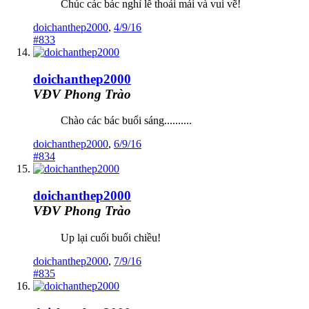
Chúc các bác nghỉ lễ thoải mái và vui vẽ!
doichanthep2000
,
4/9/16
#833
doichanthep2000
VĐV Phong Trào
Chào các bác buổi sáng..........
doichanthep2000
,
6/9/16
#834
doichanthep2000
VĐV Phong Trào
Up lại cuối buổi chiều!
doichanthep2000
,
7/9/16
#835