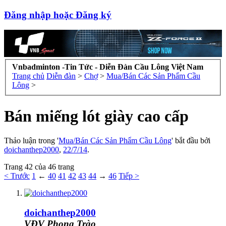
Đăng nhập hoặc Đăng ký
Vnbadminton -Tin Tức - Diễn Đàn Cầu Lông Việt Nam
Trang chủ
Diễn đàn
>
Chợ
>
Mua/Bán Các Sản Phẩm Cầu
Lông
>
Bán miếng lót giày cao cấp
Thảo luận trong '
Mua/Bán Các Sản Phẩm Cầu Lông
' bắt đầu bởi
doichanthep2000
,
22/7/14
.
Trang 42 của 46 trang
< Trước
1
←
40
41
42
43
44
→
46
Tiếp >
doichanthep2000
VĐV Phong Trào