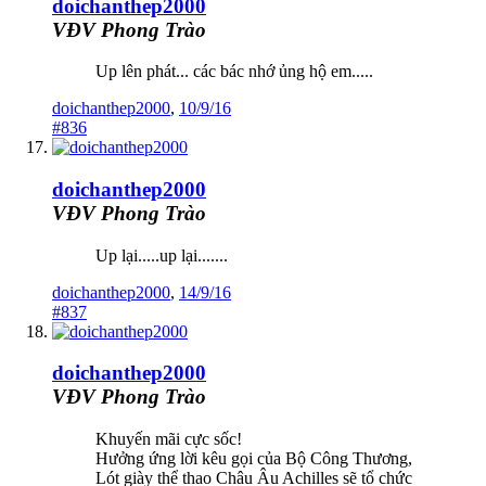
doichanthep2000
VĐV Phong Trào
Up lên phát... các bác nhớ ủng hộ em.....
doichanthep2000
,
10/9/16
#836
doichanthep2000
VĐV Phong Trào
Up lại.....up lại.......
doichanthep2000
,
14/9/16
#837
doichanthep2000
VĐV Phong Trào
Khuyến mãi cực sốc!
Hưởng ứng lời kêu gọi của Bộ Công Thương,
Lót giày thể thao Châu Âu Achilles sẽ tổ chức