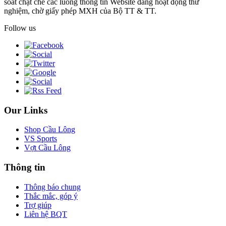
soát chặt chẽ các luồng thông tin Website đang hoạt động thử
nghiệm, chờ giấy phép MXH của Bộ TT & TT.
Follow us
Our Links
Shop Cầu Lông
VS Sports
Vợt Cầu Lông
Thông tin
Thông báo chung
Thắc mắc, góp ý
Trợ giúp
Liên hệ BQT