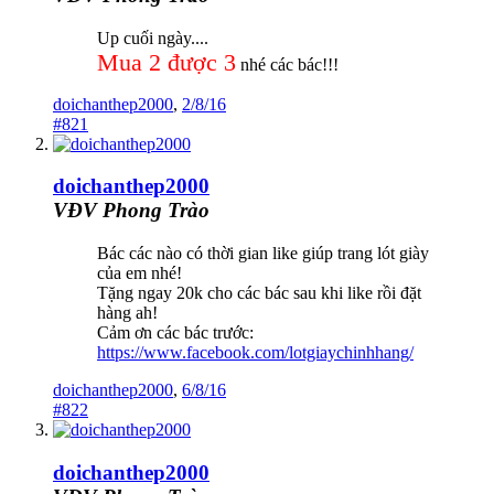
Up cuối ngày....
Mua 2 được 3
nhé các bác!!!
doichanthep2000
,
2/8/16
#821
doichanthep2000
VĐV Phong Trào
Bác các nào có thời gian like giúp trang lót giày
của em nhé!
Tặng ngay 20k cho các bác sau khi like rồi đặt
hàng ah!
Cảm ơn các bác trước:
https://www.facebook.com/lotgiaychinhhang/
doichanthep2000
,
6/8/16
#822
doichanthep2000