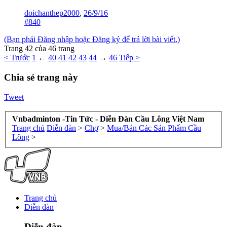
doichanthep2000
,
26/9/16
#840
(Bạn phải Đăng nhập hoặc Đăng ký để trả lời bài viết.)
Trang 42 của 46 trang
< Trước
1
←
40
41
42
43
44
→
46
Tiếp >
Chia sẻ trang này
Tweet
Vnbadminton -Tin Tức - Diễn Đàn Cầu Lông Việt Nam
Trang chủ
Diễn đàn
>
Chợ
>
Mua/Bán Các Sản Phẩm Cầu
Lông
>
Trang chủ
Diễn đàn
Diễn đàn