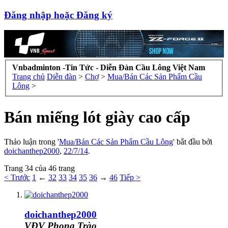
Đăng nhập hoặc Đăng ký
Vnbadminton -Tin Tức - Diễn Đàn Cầu Lông Việt Nam
Trang chủ
Diễn đàn
>
Chợ
>
Mua/Bán Các Sản Phẩm Cầu
Lông
>
Bán miếng lót giày cao cấp
Thảo luận trong '
Mua/Bán Các Sản Phẩm Cầu Lông
' bắt đầu bởi
doichanthep2000
,
22/7/14
.
Trang 34 của 46 trang
< Trước
1
←
32
33
34
35
36
→
46
Tiếp >
doichanthep2000
VĐV Phong Trào