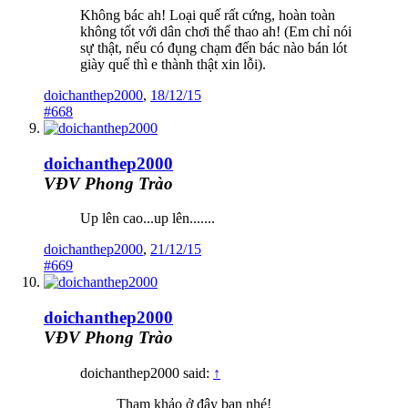
Không bác ah! Loại quế rất cứng, hoàn toàn
không tốt với dân chơi thể thao ah! (Em chỉ nói
sự thật, nếu có đụng chạm đến bác nào bán lót
giày quế thì e thành thật xin lỗi).
doichanthep2000
,
18/12/15
#668
doichanthep2000
VĐV Phong Trào
Up lên cao...up lên.......
doichanthep2000
,
21/12/15
#669
doichanthep2000
VĐV Phong Trào
doichanthep2000 said:
↑
Tham khảo ở đây bạn nhé!