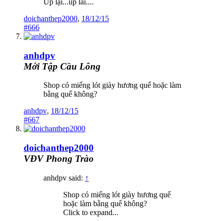
Up lại...up lai....
doichanthep2000
,
18/12/15
#666
anhdpv
Mới Tập Cầu Lông
Shop có miếng lót giày hương quế hoặc làm
bằng quế không?
anhdpv
,
18/12/15
#667
doichanthep2000
VĐV Phong Trào
anhdpv said:
↑
Shop có miếng lót giày hương quế
hoặc làm bằng quế không?
Click to expand...