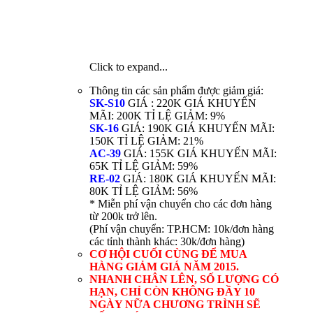
Click to expand...
Thông tin các sản phẩm được giảm giá:
SK-S10
GIÁ : 220K GIÁ KHUYẾN
MÃI: 200K TỈ LỆ GIẢM: 9%
SK-16
GIÁ: 190K GIÁ KHUYẾN MÃI:
150K TỈ LỆ GIẢM: 21%
AC-39
GIÁ: 155K GIÁ KHUYẾN MÃI:
65K TỈ LỆ GIẢM: 59%
RE-02
GIÁ: 180K GIÁ KHUYẾN MÃI:
80K TỈ LỆ GIẢM: 56%
* Miễn phí vận chuyển cho các đơn hàng
từ 200k trở lên.
(Phí vận chuyển: TP.HCM: 10k/đơn hàng
các tỉnh thành khác: 30k/đơn hàng)
CƠ HỘI CUỐI CÙNG ĐỂ MUA
HÀNG GIẢM GIÁ NĂM 2015.
NHANH CHÂN LÊN, SỐ LƯỢNG CÓ
HẠN, CHỈ CÒN KHÔNG ĐẦY 10
NGÀY NỮA CHƯƠNG TRÌNH SẼ