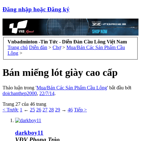
Đăng nhập hoặc Đăng ký
Vnbadminton -Tin Tức - Diễn Đàn Cầu Lông Việt Nam
Trang chủ
Diễn đàn
>
Chợ
>
Mua/Bán Các Sản Phẩm Cầu
Lông
>
Bán miếng lót giày cao cấp
Thảo luận trong '
Mua/Bán Các Sản Phẩm Cầu Lông
' bắt đầu bởi
doichanthep2000
,
22/7/14
.
Trang 27 của 46 trang
< Trước
1
←
25
26
27
28
29
→
46
Tiếp >
darkboy11
VĐV Phong Trào