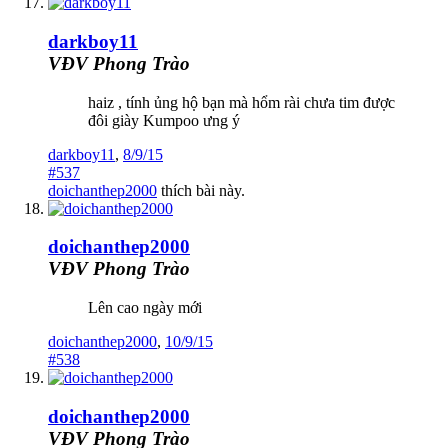
darkboy11
VĐV Phong Trào
haiz , tính ủng hộ bạn mà hổm rài chưa tim được
đôi giày Kumpoo ưng ý
darkboy11
,
8/9/15
#537
doichanthep2000
thích bài này.
doichanthep2000
VĐV Phong Trào
Lên cao ngày mới
doichanthep2000
,
10/9/15
#538
doichanthep2000
VĐV Phong Trào