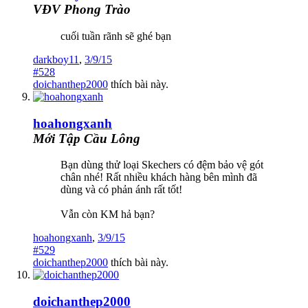
VĐV Phong Trào
cuối tuần rãnh sẽ ghé bạn
darkboy11
,
3/9/15
#528
doichanthep2000
thích bài này.
hoahongxanh
Mới Tập Cầu Lông
Bạn dùng thử loại Skechers có đệm bảo vệ gót
chân nhé! Rất nhiều khách hàng bên mình đã
dùng và có phản ánh rất tốt!
Vẫn còn KM hả bạn?
hoahongxanh
,
3/9/15
#529
doichanthep2000
thích bài này.
doichanthep2000