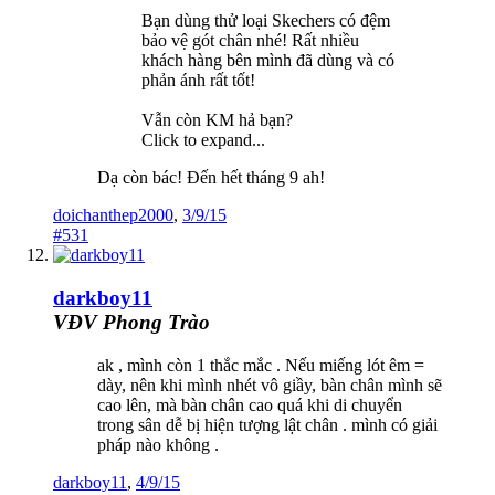
Bạn dùng thử loại Skechers có đệm
bảo vệ gót chân nhé! Rất nhiều
khách hàng bên mình đã dùng và có
phản ánh rất tốt!
Vẫn còn KM hả bạn?
Click to expand...
Dạ còn bác! Đến hết tháng 9 ah!
doichanthep2000
,
3/9/15
#531
darkboy11
VĐV Phong Trào
ak , mình còn 1 thắc mắc . Nếu miếng lót êm =
dày, nên khi mình nhét vô giầy, bàn chân mình sẽ
cao lên, mà bàn chân cao quá khi di chuyển
trong sân dễ bị hiện tượng lật chân . mình có giải
pháp nào không .
darkboy11
,
4/9/15