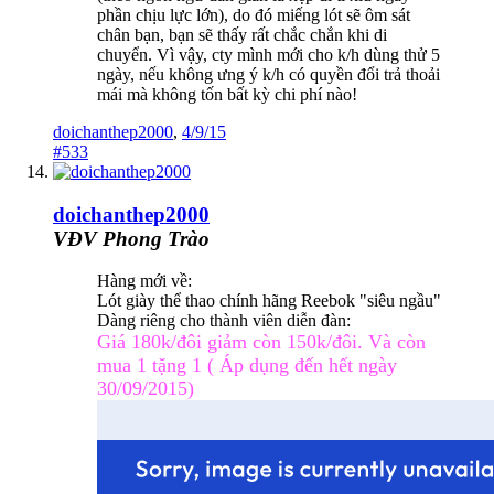
phần chịu lực lớn), do đó miếng lót sẽ ôm sát
chân bạn, bạn sẽ thấy rất chắc chắn khi di
chuyển. Vì vậy, cty mình mới cho k/h dùng thử 5
ngày, nếu không ưng ý k/h có quyền đổi trả thoải
mái mà không tốn bất kỳ chi phí nào!
doichanthep2000
,
4/9/15
#533
doichanthep2000
VĐV Phong Trào
Hàng mới về:
Lót giày thể thao chính hãng Reebok "siêu ngầu"
Dàng riêng cho thành viên diễn đàn:
Giá 180k/đôi giảm còn 150k/đôi. Và còn
mua 1 tặng 1 ( Áp dụng đến hết ngày
30/09/2015)