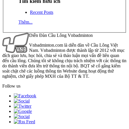
Tìm kiếm hữu ích
Recent Posts
Thêm...
Diễn Đàn Cầu Lông Vnbadminton
Vnbadminton.com là diễn đàn về Cầu Lông Việt
Nam. Vnbadminton được thành lập từ 2012 với mục
đích giao lưu, học hỏi, chia sẻ và thảo luận mọi vấn đề liên quan
đến cầu lông. Chúng tôi sẽ không chịu trách nhiệm với các thông tin
do thành viên đưa lên trừ thông tin nội bộ. BQT sẽ cố gắng kiểm
soát chặt chẽ các luồng thông tin Website đang hoạt động thử
nghiệm, chờ giấy phép MXH của Bộ TT & TT.
Follow us