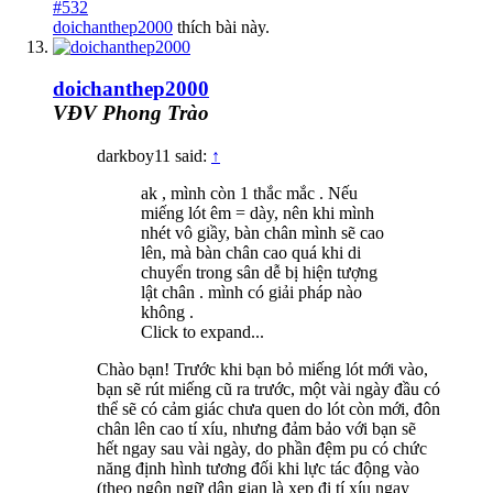
#532
doichanthep2000
thích bài này.
doichanthep2000
VĐV Phong Trào
darkboy11 said:
↑
ak , mình còn 1 thắc mắc . Nếu
miếng lót êm = dày, nên khi mình
nhét vô giầy, bàn chân mình sẽ cao
lên, mà bàn chân cao quá khi di
chuyển trong sân dễ bị hiện tượng
lật chân . mình có giải pháp nào
không .
Click to expand...
Chào bạn! Trước khi bạn bỏ miếng lót mới vào,
bạn sẽ rút miếng cũ ra trước, một vài ngày đầu có
thể sẽ có cảm giác chưa quen do lót còn mới, đôn
chân lên cao tí xíu, nhưng đảm bảo với bạn sẽ
hết ngay sau vài ngày, do phần đệm pu có chức
năng định hình tương đối khi lực tác động vào
(theo ngôn ngữ dân gian là xẹp đi tí xíu ngay