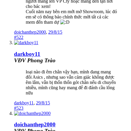
người mang lên VP Cty hoặc mang đến tận nơi
cho bác xem!
Cuối năm nay bên em mới mở Showroom, lúc đó
em sẽ có thông báo chính thức mời tất cả các
mem đến tham dự
doichanthep2000
,
29/8/15
#522
darkboy11
VĐV Phong Trào
loại nào đi êm chân vậy bạn, mình đang mang
đôi Asics , nhưng sao vẫn cảm giác không được
êm lắm, vẫn bị thốn thốn gót chân nếu di chuyển
nhiều, mình cũng hay mang để đi đánh cầu lông
nữa
darkboy11
,
29/8/15
#523
doichanthep2000
VĐV Phong Trào