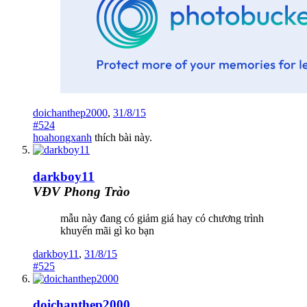
doichanthep2000
,
31/8/15
#524
hoahongxanh
thích bài này.
darkboy11
VĐV Phong Trào
mẫu này đang có giảm giá hay có chương trình
khuyến mãi gì ko bạn
darkboy11
,
31/8/15
#525
doichanthep2000