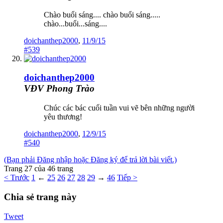
Chào buổi sáng.... chào buổi sáng.....
chào...buổi...sáng....
doichanthep2000
,
11/9/15
#539
doichanthep2000
VĐV Phong Trào
Chúc các bác cuối tuần vui vẽ bên những người
yêu thương!
doichanthep2000
,
12/9/15
#540
(Bạn phải Đăng nhập hoặc Đăng ký để trả lời bài viết.)
Trang 27 của 46 trang
< Trước
1
←
25
26
27
28
29
→
46
Tiếp >
Chia sẻ trang này
Tweet