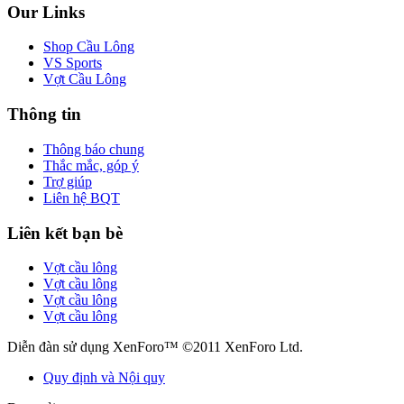
Our Links
Shop Cầu Lông
VS Sports
Vợt Cầu Lông
Thông tin
Thông báo chung
Thắc mắc, góp ý
Trợ giúp
Liên hệ BQT
Liên kết bạn bè
Vợt cầu lông
Vợt cầu lông
Vợt cầu lông
Vợt cầu lông
Diễn đàn sử dụng XenForo™ ©2011 XenForo Ltd.
Quy định và Nội quy