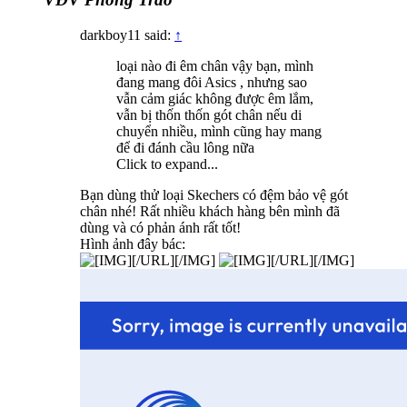
darkboy11 said:
↑
loại nào đi êm chân vậy bạn, mình
đang mang đôi Asics , nhưng sao
vẫn cảm giác không được êm lắm,
vẫn bị thốn thốn gót chân nếu di
chuyển nhiều, mình cũng hay mang
để đi đánh cầu lông nữa
Click to expand...
Bạn dùng thử loại Skechers có đệm bảo vệ gót
chân nhé! Rất nhiều khách hàng bên mình đã
dùng và có phản ánh rất tốt!
Hình ảnh đây bác:
[/URL][/IMG]
[/URL][/IMG]