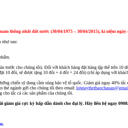
nam thống nhất đất nước (30/04/1975 – 30/04/2015), kỉ niệm ngày 
n như sau:
 phẩm.
n trước cho chúng tôi). Đối với khách hàng đặt hàng tập thể trên 10 đô
 10 đôi, sẽ được tặng 10 đôi + 4 đôi = 24 đôi) (chỉ áp dụng với khác
những chiến sỹ đang cầm súng bảo vệ tổ quốc. Giảm giá ngay 40% tấc cả
n thẻ ngành gửi cho chúng tôi theo email:
lotgiaythethaochauau@gmai
g cho tấc cả các sản phẩm của chúng tôi.
ãi giảm giá cực kỳ hấp dẫn dành cho đại lý. Hãy liên hệ ngay 090
m.