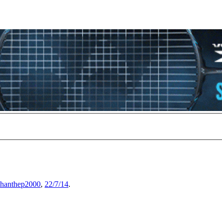
chanthep2000
,
22/7/14
.