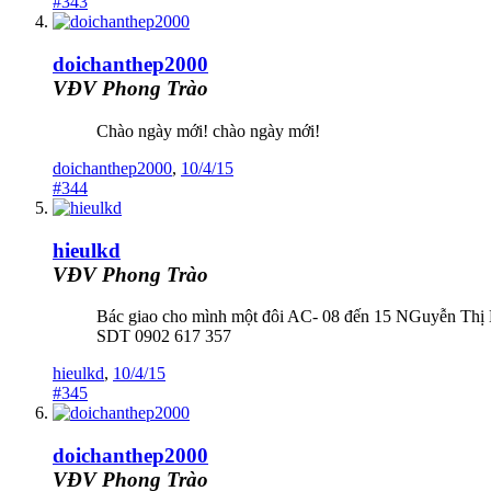
#343
doichanthep2000
VĐV Phong Trào
Chào ngày mới! chào ngày mới!
doichanthep2000
,
10/4/15
#344
hieulkd
VĐV Phong Trào
Bác giao cho mình một đôi AC- 08 đến 15 NGuyễn Thị D
SDT 0902 617 357
hieulkd
,
10/4/15
#345
doichanthep2000
VĐV Phong Trào