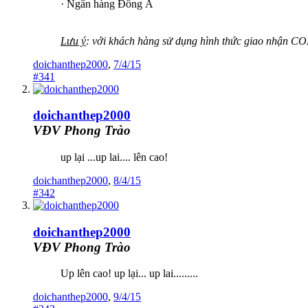
· Ngân hàng Đông Á
Lưu ý
: với khách hàng sử dụng hình thức giao nhận COD 
doichanthep2000
,
7/4/15
#341
doichanthep2000
VĐV Phong Trào
up lại ...up lai.... lên cao!
doichanthep2000
,
8/4/15
#342
doichanthep2000
VĐV Phong Trào
Up lên cao! up lại... up lai.........
doichanthep2000
,
9/4/15