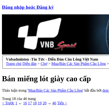
Đăng nhập hoặc Đăng ký
Vnbadminton -Tin Tức - Diễn Đàn Cầu Lông Việt Nam
Trang chủ
Diễn đàn
>
Chợ
>
Mua/Bán Các Sản Phẩm Cầu Lông
>
Bán miếng lót giày cao cấp
Thảo luận trong '
Mua/Bán Các Sản Phẩm Cầu Lông
' bắt đầu bởi
doi
Trang 18 của 46 trang
< Trước
1
←
16
17
18
19
20
→
46
Tiếp >