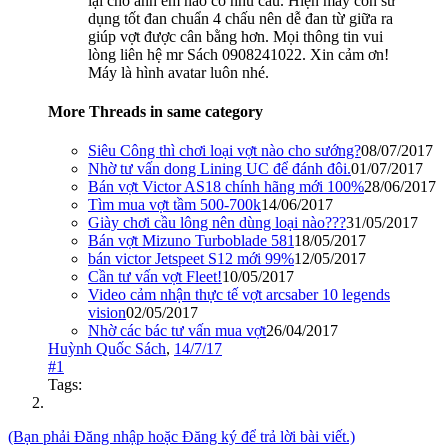
lại cho anh em nào có nhu cầu. Hiện máy còn sử
dụng tốt đan chuẩn 4 chấu nên dễ đan từ giữa ra
giúp vợt được cân bằng hơn. Mọi thông tin vui
lòng liên hệ mr Sách 0908241022. Xin cảm ơn!
Máy là hình avatar luôn nhé.
More Threads in same category
Siêu Công thì chơi loại vợt nào cho sướng?
08/07/2017
Nhờ tư vấn dong Lining UC để đánh đôi.
01/07/2017
Bán vợt Victor AS18 chính hãng mới 100%
28/06/2017
Tìm mua vợt tầm 500-700k
14/06/2017
Giày chơi cầu lông nên dùng loại nào???
31/05/2017
Bán vợt Mizuno Turboblade 581
18/05/2017
bán victor Jetspeet S12 mới 99%
12/05/2017
Cần tư vấn vợt Fleet!
10/05/2017
Video cảm nhận thực tế vợt arcsaber 10 legends
vision
02/05/2017
Nhờ các bác tư vấn mua vợt
26/04/2017
Huỳnh Quốc Sách
,
14/7/17
#1
Tags:
(Bạn phải Đăng nhập hoặc Đăng ký để trả lời bài viết.)