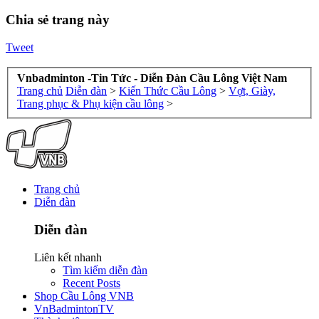
Chia sẻ trang này
Tweet
Vnbadminton -Tin Tức - Diễn Đàn Cầu Lông Việt Nam
Trang chủ
Diễn đàn
>
Kiến Thức Cầu Lông
>
Vợt, Giày,
Trang phục & Phụ kiện cầu lông
>
Trang chủ
Diễn đàn
Diễn đàn
Liên kết nhanh
Tìm kiếm diễn đàn
Recent Posts
Shop Cầu Lông VNB
VnBadmintonTV