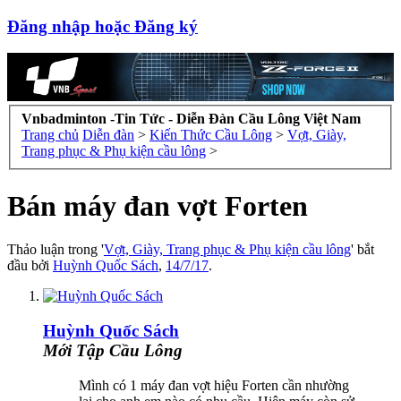
Đăng nhập hoặc Đăng ký
Vnbadminton -Tin Tức - Diễn Đàn Cầu Lông Việt Nam
Trang chủ
Diễn đàn
>
Kiến Thức Cầu Lông
>
Vợt, Giày,
Trang phục & Phụ kiện cầu lông
>
Bán máy đan vợt Forten
Thảo luận trong '
Vợt, Giày, Trang phục & Phụ kiện cầu lông
' bắt
đầu bởi
Huỳnh Quốc Sách
,
14/7/17
.
Huỳnh Quốc Sách
Mới Tập Cầu Lông
Mình có 1 máy đan vợt hiệu Forten cần nhường