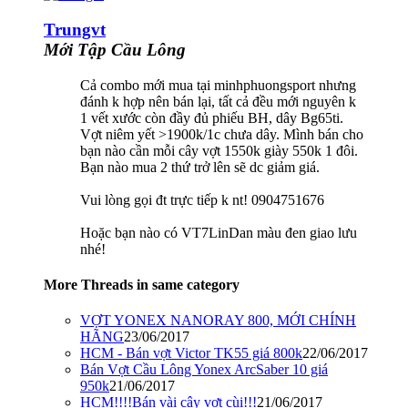
Trungvt
Mới Tập Cầu Lông
Cả combo mới mua tại minhphuongsport nhưng
đánh k hợp nên bán lại, tất cả đều mới nguyên k
1 vết xước còn đầy đủ phiếu BH, dây Bg65ti.
Vợt niêm yết >1900k/1c chưa dây. Mình bán cho
bạn nào cần mỗi cây vợt 1550k giày 550k 1 đôi.
Bạn nào mua 2 thứ trở lên sẽ dc giảm giá.
Vui lòng gọi đt trực tiếp k nt! 0904751676
Hoặc bạn nào có VT7LinDan màu đen giao lưu
nhé!
More Threads in same category
VỢT YONEX NANORAY 800, MỚI CHÍNH
HÃNG
23/06/2017
HCM - Bán vợt Victor TK55 giá 800k
22/06/2017
Bán Vợt Cầu Lông Yonex ArcSaber 10 giá
950k
21/06/2017
HCM!!!!Bán vài cây vợt cùi!!!
21/06/2017