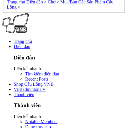
Trang chủ
Diễn đàn
>
Chợ
>
Mua/Bán Các Sản Phẩm Cầu
Lông
>
Trang chủ
Diễn đàn
Diễn đàn
Liên kết nhanh
Tìm kiếm diễn đàn
Recent Posts
Shop Cầu Lông VNB
VnBadmintonTV
Thành viên
Thành viên
Liên kết nhanh
Notable Members
Đang truy cập