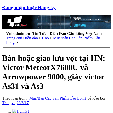
Đăng nhập hoặc Đăng ký
Vnbadminton -Tin Tức - Diễn Đàn Cầu Lông Việt Nam
Trang chủ
Diễn đàn
>
Chợ
>
Mua/Bán Các Sản Phẩm Cầu
Lông
>
Bán hoặc giao lưu vợt tại HN:
Victor MeteorX7600U và
Arrowpower 9000, giày victor
As31 và As3
Thảo luận trong '
Mua/Bán Các Sản Phẩm Cầu Lông
' bắt đầu bởi
Trungvt
,
23/6/17
.