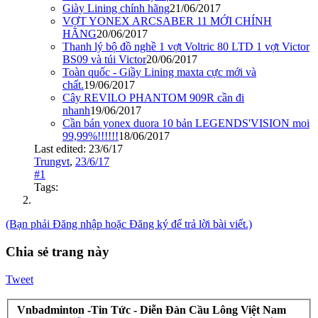
Giày Lining chính hãng
21/06/2017
VỢT YONEX ARCSABER 11 MỚI CHÍNH
HÃNG
20/06/2017
Thanh lý bộ đồ nghề 1 vợt Voltric 80 LTD 1 vợt Victor
BS09 và túi Victor
20/06/2017
Toàn quốc - Giầy Lining maxta cực mới và
chất.
19/06/2017
Cây REVILO PHANTOM 909R cần đi
nhanh
19/06/2017
Cần bán yonex duora 10 bản LEGENDS'VISION moi
99,99%!!!!!!
18/06/2017
Last edited:
23/6/17
Trungvt
,
23/6/17
#1
Tags:
(Bạn phải Đăng nhập hoặc Đăng ký để trả lời bài viết.)
Chia sẻ trang này
Tweet
Vnbadminton -Tin Tức - Diễn Đàn Cầu Lông Việt Nam