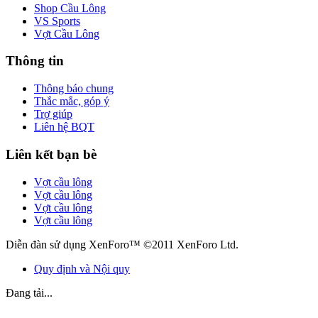
Shop Cầu Lông
VS Sports
Vợt Cầu Lông
Thông tin
Thông báo chung
Thắc mắc, góp ý
Trợ giúp
Liên hệ BQT
Liên kết bạn bè
Vợt cầu lông
Vợt cầu lông
Vợt cầu lông
Vợt cầu lông
Diễn đàn sử dụng XenForo™ ©2011 XenForo Ltd.
Quy định và Nội quy
Đang tải...