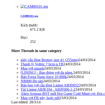
CAM00101.jpg
Kích thước:
671.2 KB
Đọc:
252
More Threads in same category
giày cầu lông Bestray size 41 (255mm)
24/03/2014
Thanh lý Voltric 7 hcm q.TB
24/03/2014
Mua vợt squash
24/03/2014
[LINING] - Bao đựng vợt đa năng.
24/03/2014
Bán Forza Nano force 10 800k
24/03/2014
NR800 lên sàn
24/03/2014
Bán bao vợt cầu lông Lining ABJD052
24/03/2014
Túi Lining ABJE104 . ABJF006-1-2
24/03/2014
Alien Armour-BST mới Hot Game Cold Mind cực Hot c
Mua vợt FB gãy, hoặc nứt
23/03/2014
Last edited:
28/3/14