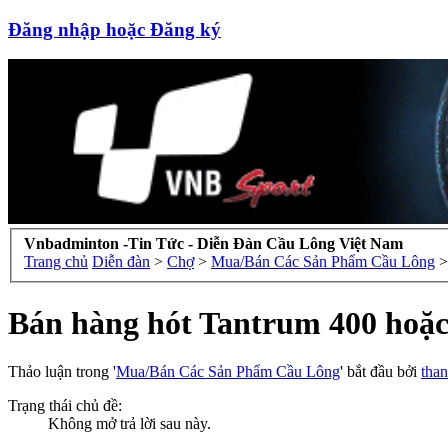
Đăng nhập hoặc Đăng ký
Vnbadminton -Tin Tức - Diễn Đàn Cầu Lông Việt Nam
Trang chủ
Diễn đàn
>
Chợ
>
Mua/Bán Các Sản Phẩm Cầu Lông
>
Bán hàng hót Tantrum 400 hoặc 
Thảo luận trong '
Mua/Bán Các Sản Phẩm Cầu Lông
' bắt đầu bởi
tha
Trạng thái chủ đề:
Không mở trả lời sau này.