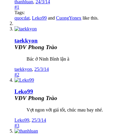
thanhluan
,
24/3/14
#1
Tags:
quocdat
,
Leko99
and
CuongYonex
like this.
taekkyon
VĐV Phong Trào
Bác ở Ninh Bình lận à
taekkyon
,
25/3/14
#2
Leko99
VĐV Phong Trào
Vợt ngon với giá tốt, chúc mau bay nhé.
Leko99
,
25/3/14
#3