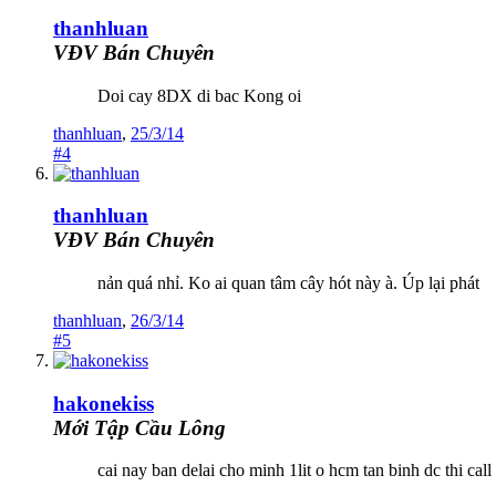
thanhluan
VĐV Bán Chuyên
Doi cay 8DX di bac Kong oi
thanhluan
,
25/3/14
#4
thanhluan
VĐV Bán Chuyên
nản quá nhỉ. Ko ai quan tâm cây hót này à. Úp lại phát
thanhluan
,
26/3/14
#5
hakonekiss
Mới Tập Cầu Lông
cai nay ban delai cho minh 1lit o hcm tan binh dc thi ca