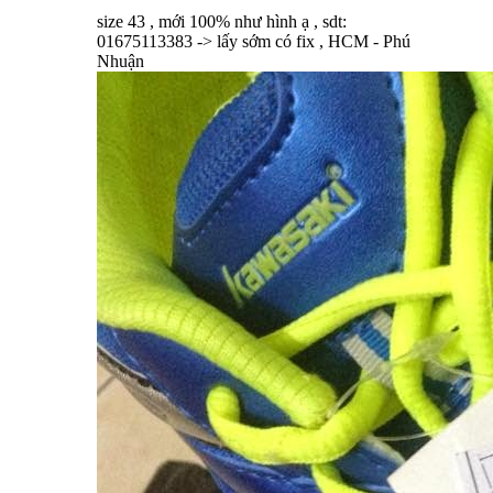
size 43 , mới 100% như hình ạ , sdt:
01675113383 -> lấy sớm có fix , HCM - Phú
Nhuận