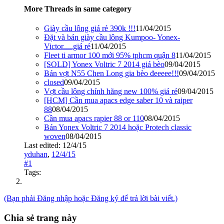
More Threads in same category
Giày cầu lông giá rẻ 390k !!!
11/04/2015
Đặt và bán giày cầu lông Kumpoo- Yonex-
Victor.....giá rẻ
11/04/2015
Fleet ti armor 100 mới 95% tphcm quận 8
11/04/2015
[SOLD] Yonex Voltric 7 2014 giá bèo
09/04/2015
Bán vợt N55 Chen Long gia bèo đeeeee!!!
09/04/2015
closed
09/04/2015
Vợt cầu lông chính hãng new 100% giá rẻ
09/04/2015
[HCM] Cần mua apacs edge saber 10 và raiper
88
08/04/2015
Cần mua apacs rapier 88 or 110
08/04/2015
Bán Yonex Voltric 7 2014 hoặc Protech classic
woven
08/04/2015
Last edited:
12/4/15
yduhan
,
12/4/15
#1
Tags:
(Bạn phải Đăng nhập hoặc Đăng ký để trả lời bài viết.)
Chia sẻ trang này