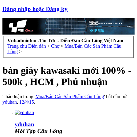
Đăng nhập hoặc Đăng ký
Vnbadminton -Tin Tức - Diễn Đàn Cầu Lông Việt Nam
Trang chủ
Diễn đàn
>
Chợ
>
Mua/Bán Các Sản Phẩm Cầu
Lông
>
bán giày kawasaki mới 100% -
500k , HCM , Phú nhuận
Thảo luận trong '
Mua/Bán Các Sản Phẩm Cầu Lông
' bắt đầu bởi
yduhan
,
12/4/15
.
yduhan
Mới Tập Cầu Lông