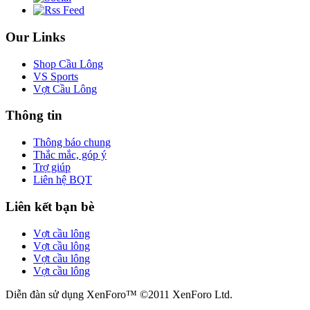
Our Links
Shop Cầu Lông
VS Sports
Vợt Cầu Lông
Thông tin
Thông báo chung
Thắc mắc, góp ý
Trợ giúp
Liên hệ BQT
Liên kết bạn bè
Vợt cầu lông
Vợt cầu lông
Vợt cầu lông
Vợt cầu lông
Diễn đàn sử dụng XenForo™ ©2011 XenForo Ltd.