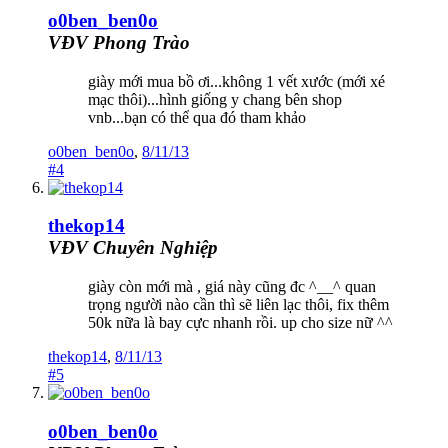
o0ben_ben0o
VĐV Phong Trào
giày mới mua bồ ơi...không 1 vết xước (mới xé
mạc thôi)...hình giống y chang bên shop
vnb...bạn có thể qua đó tham khảo
o0ben_ben0o
,
8/11/13
#4
thekop14
VĐV Chuyên Nghiệp
giày còn mới mà , giá này cũng đc ^__^ quan
trọng người nào cần thì sẽ liên lạc thôi, fix thêm
50k nữa là bay cực nhanh rồi. up cho size nữ ^^
thekop14
,
8/11/13
#5
o0ben_ben0o