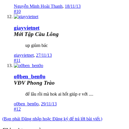
Nguyễn Minh Hoài Thanh
,
18/11/13
#10
giayvietnet
Mới Tập Cầu Lông
up giùm bác
giayvietnet
,
27/11/13
#11
o0ben_ben0o
VĐV Phong Trào
để lâu rồi mà hok ai hốt giúp e với ....
o0ben_ben0o
,
29/11/13
#12
(Bạn phải Đăng nhập hoặc Đăng ký để trả lời bài viết.)