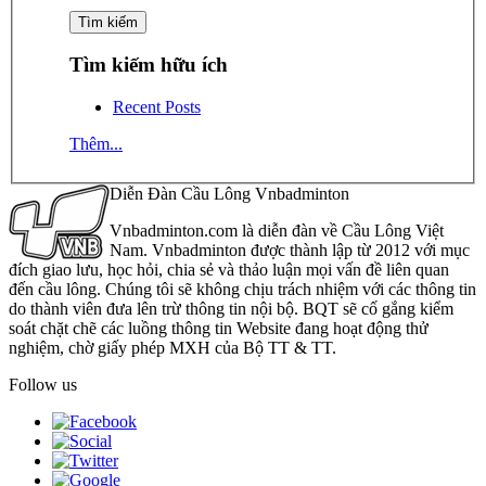
Tìm kiếm hữu ích
Recent Posts
Thêm...
Diễn Đàn Cầu Lông Vnbadminton
Vnbadminton.com là diễn đàn về Cầu Lông Việt
Nam. Vnbadminton được thành lập từ 2012 với mục
đích giao lưu, học hỏi, chia sẻ và thảo luận mọi vấn đề liên quan
đến cầu lông. Chúng tôi sẽ không chịu trách nhiệm với các thông tin
do thành viên đưa lên trừ thông tin nội bộ. BQT sẽ cố gắng kiểm
soát chặt chẽ các luồng thông tin Website đang hoạt động thử
nghiệm, chờ giấy phép MXH của Bộ TT & TT.
Follow us