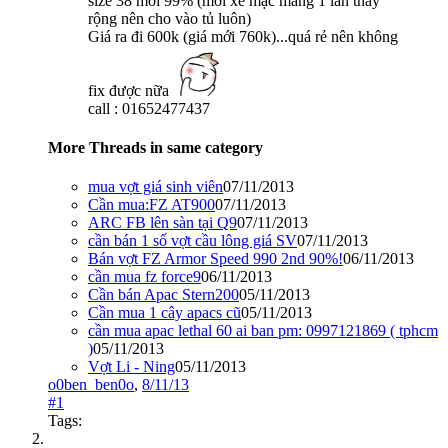
size 38 mới 99% (mới xe mạc mang 1 lần thấy
rộng nên cho vào tủ luôn)
Giá ra đi 600k (giá mới 760k)...quá rẻ nên không
fix được nữa
call : 01652477437
More Threads in same category
mua vợt giá sinh viên
07/11/2013
Cần mua:FZ AT900
07/11/2013
ARC FB lên sàn tại Q9
07/11/2013
cần bán 1 số vợt cầu lông giá SV
07/11/2013
Bán vợt FZ Armor Speed 990 2nd 90%!
06/11/2013
cần mua fz force9
06/11/2013
Cần bán Apac Stern200
05/11/2013
Cần mua 1 cây apacs cũ
05/11/2013
cần mua apac lethal 60 ai ban pm: 0997121869 ( tphcm
)
05/11/2013
Vợt Li - Ning
05/11/2013
o0ben_ben0o
,
8/11/13
#1
Tags: