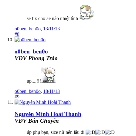
sẽ fix cho ae nào nhiệt tình
o0ben_ben0o
,
13/11/13
#8
o0ben_ben0o
VĐV Phong Trào
up....!!!
o0ben_ben0o
,
18/11/13
#9
Nguyễn Minh Hoài Thanh
VĐV Bán Chuyên
úp phụ bạn, size nữ nên lâu đi