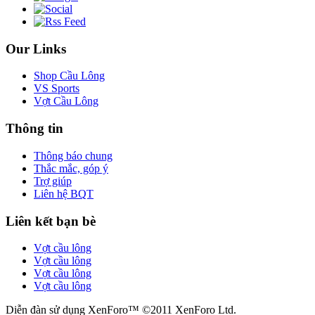
Our Links
Shop Cầu Lông
VS Sports
Vợt Cầu Lông
Thông tin
Thông báo chung
Thắc mắc, góp ý
Trợ giúp
Liên hệ BQT
Liên kết bạn bè
Vợt cầu lông
Vợt cầu lông
Vợt cầu lông
Vợt cầu lông
Diễn đàn sử dụng XenForo™ ©2011 XenForo Ltd.