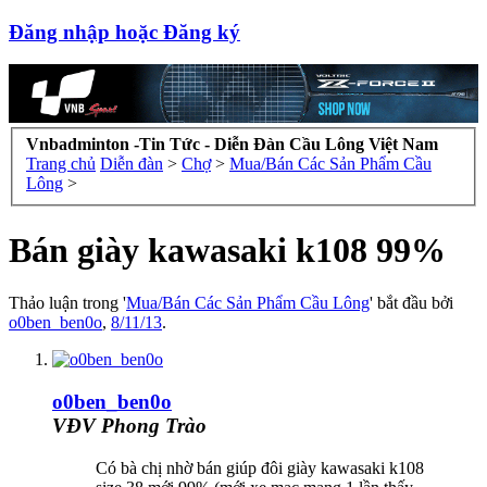
Đăng nhập hoặc Đăng ký
Vnbadminton -Tin Tức - Diễn Đàn Cầu Lông Việt Nam
Trang chủ
Diễn đàn
>
Chợ
>
Mua/Bán Các Sản Phẩm Cầu
Lông
>
Bán giày kawasaki k108 99%
Thảo luận trong '
Mua/Bán Các Sản Phẩm Cầu Lông
' bắt đầu bởi
o0ben_ben0o
,
8/11/13
.
o0ben_ben0o
VĐV Phong Trào
Có bà chị nhờ bán giúp đôi giày kawasaki k108