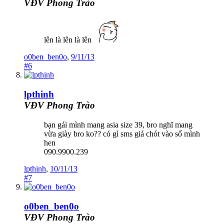
VĐV Phong Trào
lên là lên là lên
o0ben_ben0o
,
9/11/13
#6
lpthinh
VĐV Phong Trào
bạn gái mình mang asia size 39, bro nghĩ mang
vừa giày bro ko?? có gì sms giá chót vào số mình
hen
090.9900.239
lpthinh
,
10/11/13
#7
o0ben_ben0o
VĐV Phong Trào