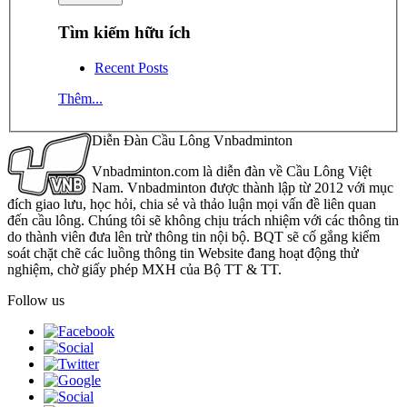
Tìm kiếm hữu ích
Recent Posts
Thêm...
Diễn Đàn Cầu Lông Vnbadminton
Vnbadminton.com là diễn đàn về Cầu Lông Việt
Nam. Vnbadminton được thành lập từ 2012 với mục
đích giao lưu, học hỏi, chia sẻ và thảo luận mọi vấn đề liên quan
đến cầu lông. Chúng tôi sẽ không chịu trách nhiệm với các thông tin
do thành viên đưa lên trừ thông tin nội bộ. BQT sẽ cố gắng kiểm
soát chặt chẽ các luồng thông tin Website đang hoạt động thử
nghiệm, chờ giấy phép MXH của Bộ TT & TT.
Follow us