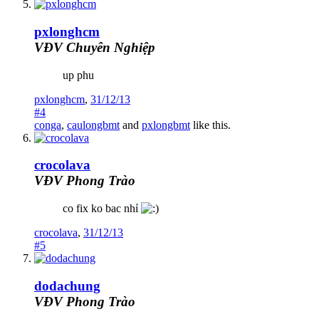
pxlonghcm
VĐV Chuyên Nghiệp
up phu
pxlonghcm
,
31/12/13
#4
conga
,
caulongbmt
and
pxlongbmt
like this.
crocolava
VĐV Phong Trào
co fix ko bac nhỉ
crocolava
,
31/12/13
#5
dodachung
VĐV Phong Trào