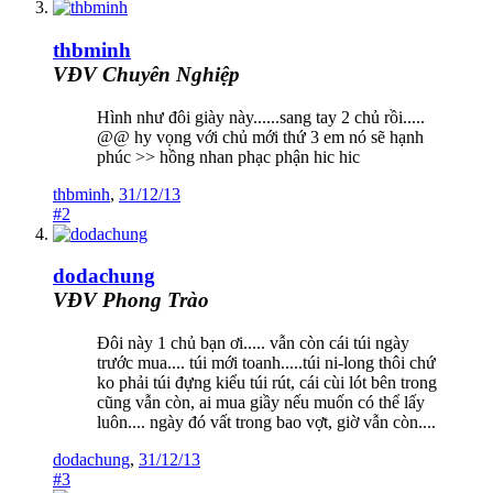
thbminh
VĐV Chuyên Nghiệp
Hình như đôi giày này......sang tay 2 chủ rồi.....
@@ hy vọng với chủ mới thứ 3 em nó sẽ hạnh
phúc >> hồng nhan phạc phận hic hic
thbminh
,
31/12/13
#2
dodachung
VĐV Phong Trào
Đôi này 1 chủ bạn ơi..... vẫn còn cái túi ngày
trước mua.... túi mới toanh.....túi ni-long thôi chứ
ko phải túi đựng kiểu túi rút, cái cùi lót bên trong
cũng vẫn còn, ai mua giầy nếu muốn có thể lấy
luôn.... ngày đó vất trong bao vợt, giờ vẫn còn....
dodachung
,
31/12/13
#3