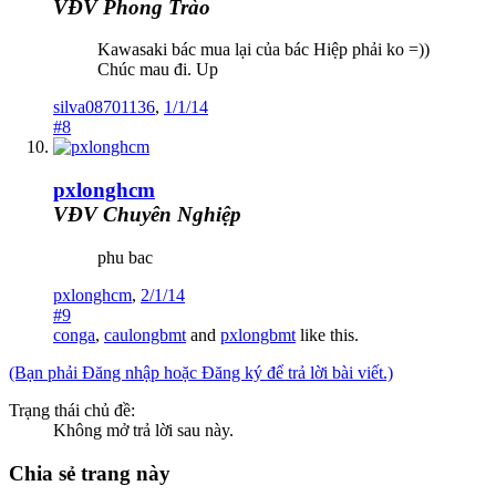
VĐV Phong Trào
Kawasaki bác mua lại của bác Hiệp phải ko =))
Chúc mau đi. Up
silva08701136
,
1/1/14
#8
pxlonghcm
VĐV Chuyên Nghiệp
phu bac
pxlonghcm
,
2/1/14
#9
conga
,
caulongbmt
and
pxlongbmt
like this.
(Bạn phải Đăng nhập hoặc Đăng ký để trả lời bài viết.)
Trạng thái chủ đề:
Không mở trả lời sau này.
Chia sẻ trang này