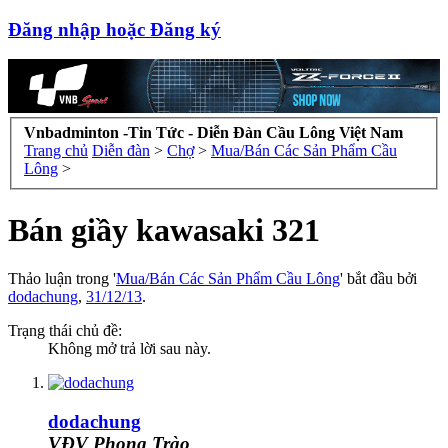
Đăng nhập hoặc Đăng ký
Vnbadminton -Tin Tức - Diễn Đàn Cầu Lông Việt Nam
Trang chủ
Diễn đàn
>
Chợ
>
Mua/Bán Các Sản Phẩm Cầu
Lông
>
Bán giầy kawasaki 321
Thảo luận trong '
Mua/Bán Các Sản Phẩm Cầu Lông
' bắt đầu bởi
dodachung
,
31/12/13
.
Trạng thái chủ đề:
Không mở trả lời sau này.
dodachung
VĐV Phong Trào