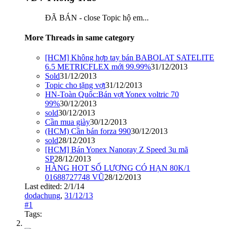
ĐÃ BÁN - close Topic hộ em...
More Threads in same category
[HCM] Không hợp tay bán BABOLAT SATELITE
6.5 METRICFLEX mới 99.99%
31/12/2013
Sold
31/12/2013
Topic cho tặng vợt
31/12/2013
HN-Toàn Quốc:Bán vợt Yonex voltric 70
99%
30/12/2013
sold
30/12/2013
Cần mua giày
30/12/2013
(HCM) Cần bán forza 990
30/12/2013
sold
28/12/2013
[HCM] Bán Yonex Nanoray Z Speed 3u mã
SP
28/12/2013
HÀNG HOT SỐ LƯỢNG CÓ HẠN 80K/1
01688727748 VŨ
28/12/2013
Last edited:
2/1/14
dodachung
,
31/12/13
#1
Tags: