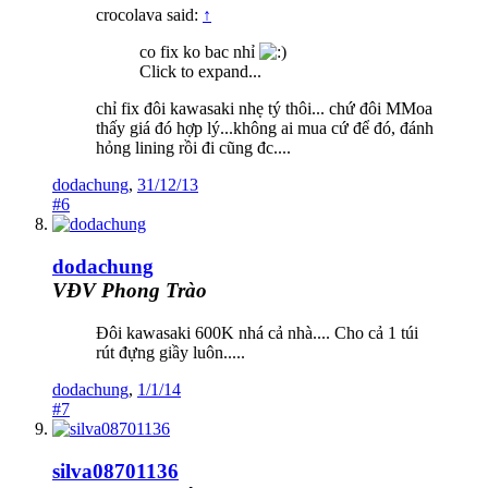
crocolava said:
↑
co fix ko bac nhỉ
Click to expand...
chỉ fix đôi kawasaki nhẹ tý thôi... chứ đôi MMoa
thấy giá đó hợp lý...không ai mua cứ để đó, đánh
hỏng lining rồi đi cũng đc....
dodachung
,
31/12/13
#6
dodachung
VĐV Phong Trào
Đôi kawasaki 600K nhá cả nhà.... Cho cả 1 túi
rút đựng giầy luôn.....
dodachung
,
1/1/14
#7
silva08701136