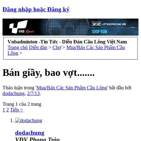
Đăng nhập hoặc Đăng ký
Vnbadminton -Tin Tức - Diễn Đàn Cầu Lông Việt Nam
Trang chủ
Diễn đàn
>
Chợ
>
Mua/Bán Các Sản Phẩm Cầu
Lông
>
Bán giầy, bao vợt.......
Thảo luận trong '
Mua/Bán Các Sản Phẩm Cầu Lông
' bắt đầu bởi
dodachung
,
2/7/13
.
Trang 1 của 2 trang
1
2
Tiếp >
dodachung
VĐV Phong Trào