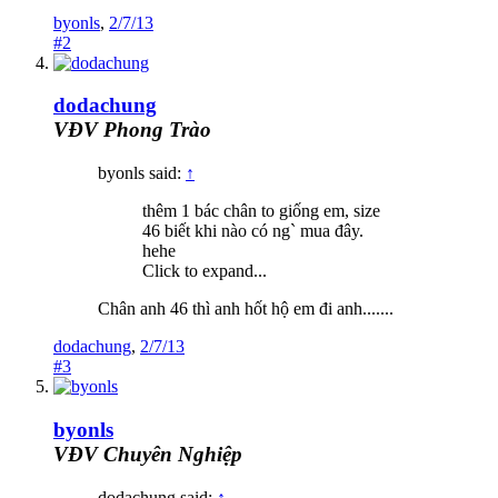
byonls
,
2/7/13
#2
dodachung
VĐV Phong Trào
byonls said:
↑
thêm 1 bác chân to giống em, size
46 biết khi nào có ng` mua đây.
hehe
Click to expand...
Chân anh 46 thì anh hốt hộ em đi anh.......
dodachung
,
2/7/13
#3
byonls
VĐV Chuyên Nghiệp
dodachung said:
↑