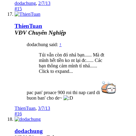
dodachung
,
2/7/13
#15
ThienTuan
VĐV Chuyên Nghiệp
dodachung said:
↑
Túi vẫn còn đó nhá bạn...... Mà đt
mình hết tiền ko nt lại đc...... Các
bạn thông cảm mình tí nhá......
Click to expand...
pac pan' proace 900 roi thi nap card di
buon ban' cho de~
ThienTuan
,
3/7/13
#16
dodachung