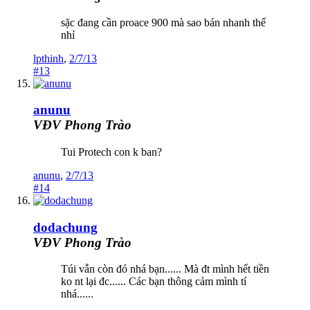
sặc đang cần proace 900 mà sao bán nhanh thế
nhỉ
lpthinh
,
2/7/13
#13
anunu
VĐV Phong Trào
Tui Protech con k ban?
anunu
,
2/7/13
#14
dodachung
VĐV Phong Trào
Túi vẫn còn đó nhá bạn...... Mà đt mình hết tiền
ko nt lại đc...... Các bạn thông cảm mình tí
nhá......