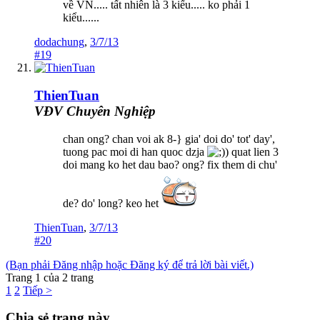
về VN..... tất nhiên là 3 kiểu..... ko phải 1
kiểu......
dodachung
,
3/7/13
#19
ThienTuan
VĐV Chuyên Nghiệp
chan ong? chan voi ak 8-} gia' doi do' tot' day',
tuong pac moi di han quoc dzja
) quat lien 3
doi mang ko het dau bao? ong? fix them di chu'
de? do' long? keo het
ThienTuan
,
3/7/13
#20
(Bạn phải Đăng nhập hoặc Đăng ký để trả lời bài viết.)
Trang 1 của 2 trang
1
2
Tiếp >
Chia sẻ trang này