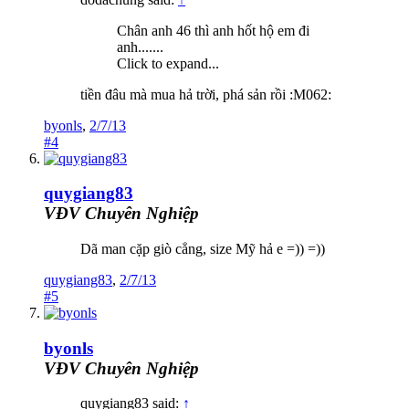
Chân anh 46 thì anh hốt hộ em đi
anh.......
Click to expand...
tiền đâu mà mua hả trời, phá sản rồi :M062:
byonls
,
2/7/13
#4
quygiang83
VĐV Chuyên Nghiệp
Dã man cặp giò cẳng, size Mỹ hả e =)) =))
quygiang83
,
2/7/13
#5
byonls
VĐV Chuyên Nghiệp
quygiang83 said:
↑