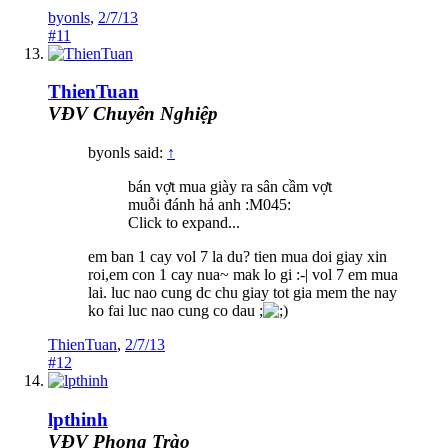
byonls
,
2/7/13
#11
ThienTuan
VĐV Chuyên Nghiệp
byonls said:
↑
bán vợt mua giày ra sân cầm vợt
muỗi đánh hả anh :M045:
Click to expand...
em ban 1 cay vol 7 la du? tien mua doi giay xin
roi,em con 1 cay nua~ mak lo gi :-| vol 7 em mua
lai. luc nao cung dc chu giay tot gia mem the nay
ko fai luc nao cung co dau ;
ThienTuan
,
2/7/13
#12
lpthinh
VĐV Phong Trào