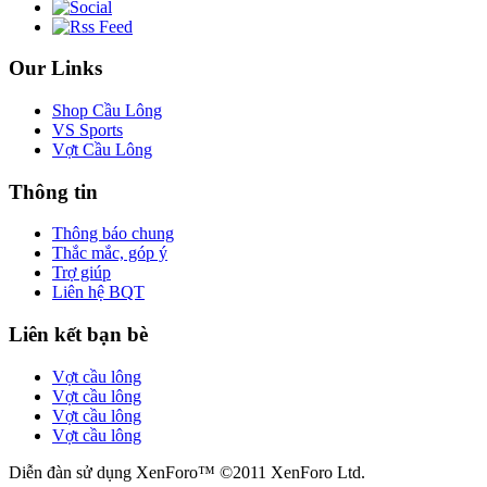
Our Links
Shop Cầu Lông
VS Sports
Vợt Cầu Lông
Thông tin
Thông báo chung
Thắc mắc, góp ý
Trợ giúp
Liên hệ BQT
Liên kết bạn bè
Vợt cầu lông
Vợt cầu lông
Vợt cầu lông
Vợt cầu lông
Diễn đàn sử dụng XenForo™ ©2011 XenForo Ltd.