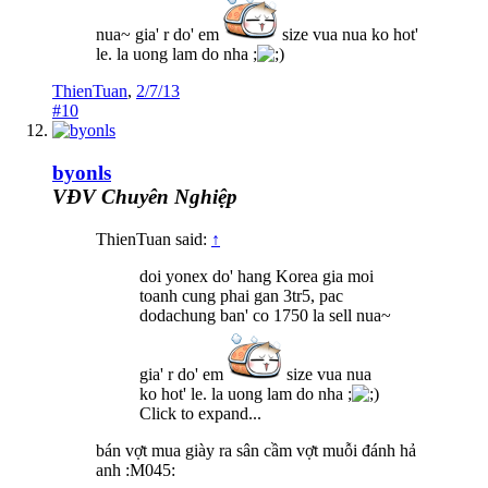
nua~ gia' r do' em
size vua nua ko hot'
le. la uong lam do nha ;
ThienTuan
,
2/7/13
#10
byonls
VĐV Chuyên Nghiệp
ThienTuan said:
↑
doi yonex do' hang Korea gia moi
toanh cung phai gan 3tr5, pac
dodachung ban' co 1750 la sell nua~
gia' r do' em
size vua nua
ko hot' le. la uong lam do nha ;
Click to expand...
bán vợt mua giày ra sân cầm vợt muỗi đánh hả
anh :M045: