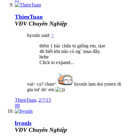
ThienTuan
VĐV Chuyên Nghiệp
byonls said:
↑
thêm 1 bác chân to giống em, size
46 biết khi nào có ng` mua đây.
hehe
Click to expand...
vai~ ca? chan^
byonls lam doi yonex di
gia tot' do' em
)
ThienTuan
,
2/7/13
#8
byonls
VĐV Chuyên Nghiệp