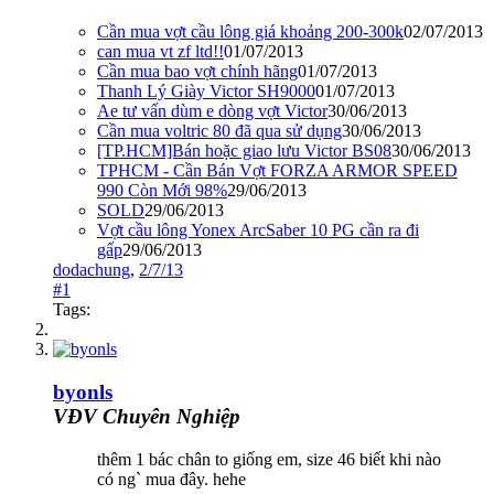
Cần mua vợt cầu lông giá khoảng 200-300k
02/07/2013
can mua vt zf ltd!!
01/07/2013
Cần mua bao vợt chính hãng
01/07/2013
Thanh Lý Giày Victor SH9000
01/07/2013
Ae tư vấn dùm e dòng vợt Victor
30/06/2013
Cần mua voltric 80 đã qua sử dụng
30/06/2013
[TP.HCM]Bán hoặc giao lưu Victor BS08
30/06/2013
TPHCM - Cần Bán Vợt FORZA ARMOR SPEED
990 Còn Mới 98%
29/06/2013
SOLD
29/06/2013
Vợt cầu lông Yonex ArcSaber 10 PG cần ra đi
gấp
29/06/2013
dodachung
,
2/7/13
#1
Tags:
byonls
VĐV Chuyên Nghiệp
thêm 1 bác chân to giống em, size 46 biết khi nào
có ng` mua đây. hehe