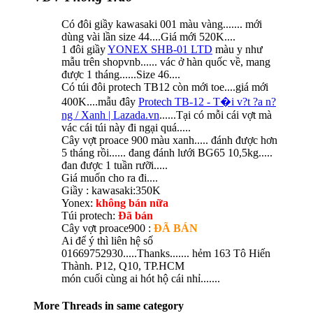
Có đôi giầy kawasaki 001 màu vàng....... mới
dùng vài lần size 44....Giá mới 520K....
1 đôi giầy
YONEX SHB-01 LTD
màu y như
mẫu trên shopvnb...... vác ở hàn quốc về, mang
được 1 tháng......Size 46....
Có túi đôi protech TB12 còn mới toe....giá mới
400K....mẫu đây
Protech TB-12 - T�i v?t ?a n?
ng / Xanh | Lazada.vn
......Tại có mỗi cái vợt mà
vác cái túi này đi ngại quá.....
Cây vợt proace 900 màu xanh..... đánh được hơn
5 tháng rồi...... đang đánh lưới BG65 10,5kg.....
đan được 1 tuần rưỡi.....
Giá muốn cho ra đi....
Giầy : kawasaki:350K
Yonex:
không bán nữa
Túi protech:
Đã bán
Cây vợt proace900 :
ĐÃ BÁN
Ai để ý thì liên hệ số
01669752930.....Thanks....... hẻm 163 Tô Hiến
Thành. P12, Q10, TP.HCM
món cuối cùng ai hót hộ cái nhỉ.......
More Threads in same category