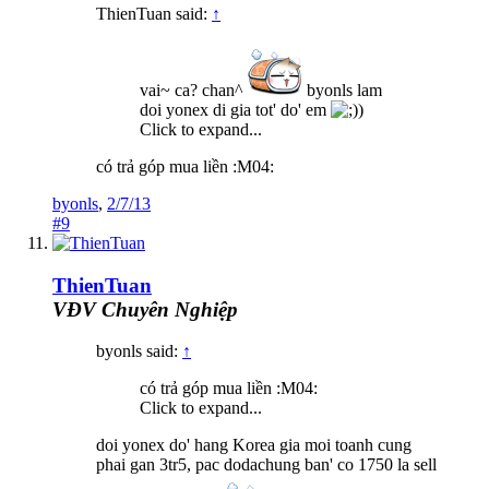
ThienTuan said:
↑
vai~ ca? chan^
byonls lam
doi yonex di gia tot' do' em
)
Click to expand...
có trả góp mua liền :M04:
byonls
,
2/7/13
#9
ThienTuan
VĐV Chuyên Nghiệp
byonls said:
↑
có trả góp mua liền :M04:
Click to expand...
doi yonex do' hang Korea gia moi toanh cung
phai gan 3tr5, pac dodachung ban' co 1750 la sell