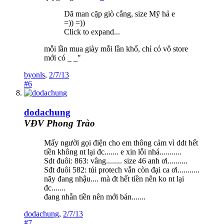
Dã man cặp giò cẳng, size Mỹ hả e
=)) =))
Click to expand...
mỗi lần mua giày mỗi lần khổ, chỉ có vô store
mới có _ _"
byonls
,
2/7/13
#6
dodachung
VĐV Phong Trào
Mấy người gọi điện cho em thông cảm vì ddt hết
tiền không nt lại đc....... e xin lỗi nhá...........
Sdt đuôi: 863: vâng........ size 46 anh ơi..........
Sđt đuôi 582: túi protech vẫn còn đại ca ơi...........
nãy đang nhậu.... mà đt hết tiền nên ko nt lại
đc.......
đang nhẵn tiền nên mới bán.......
dodachung
,
2/7/13
#7