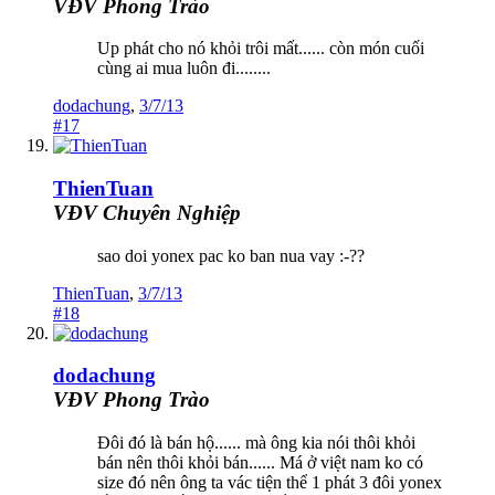
VĐV Phong Trào
Up phát cho nó khỏi trôi mất...... còn món cuối
cùng ai mua luôn đi........
dodachung
,
3/7/13
#17
ThienTuan
VĐV Chuyên Nghiệp
sao doi yonex pac ko ban nua vay :-??
ThienTuan
,
3/7/13
#18
dodachung
VĐV Phong Trào
Đôi đó là bán hộ...... mà ông kia nói thôi khỏi
bán nên thôi khỏi bán...... Má ở việt nam ko có
size đó nên ông ta vác tiện thể 1 phát 3 đôi yonex