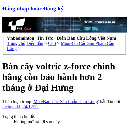
Đăng nhập hoặc Đăng ký
Vnbadminton -Tin Tức - Diễn Đàn Cầu Lông Việt Nam
Trang chủ
Diễn đàn
>
Chợ
>
Mua/Bán Các Sản Phẩm Cầu
Lông
>
Bán cây voltric z-force chính
hãng còn bảo hành hơn 2
tháng ở Đại Hưng
Thảo luận trong '
Mua/Bán Các Sản Phẩm Cầu Lông
' bắt đầu bởi
luctuyetki
,
24/12/12
.
Trạng thái chủ đề:
Không mở trả lời sau này.