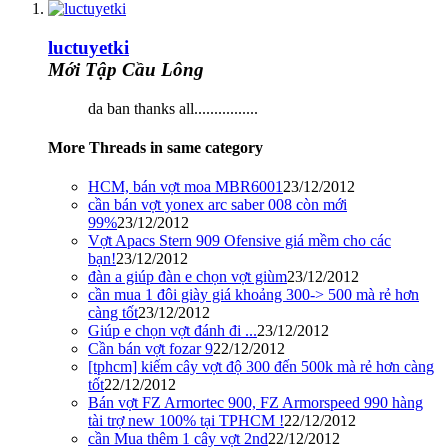
luctuyetki
Mới Tập Cầu Lông
da ban thanks all................
More Threads in same category
HCM, bán vợt moa MBR6001
23/12/2012
cần bán vợt yonex arc saber 008 còn mới
99%
23/12/2012
Vợt Apacs Stern 909 Ofensive giá mềm cho các
bạn!
23/12/2012
đàn a giúp đàn e chọn vợt giùm
23/12/2012
cần mua 1 đôi giày giá khoảng 300-> 500 mà rẻ hơn
càng tốt
23/12/2012
Giúp e chọn vợt đánh đi ...
23/12/2012
Cần bán vợt fozar 9
22/12/2012
[tphcm] kiếm cây vợt độ 300 đến 500k mà rẻ hơn càng
tốt
22/12/2012
Bán vợt FZ Armortec 900, FZ Armorspeed 990 hàng
tài trợ new 100% tại TPHCM !
22/12/2012
cần Mua thêm 1 cây vợt 2nd
22/12/2012