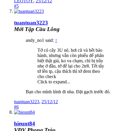
LEOTOY
,
25/12/12
#5
tuantuan3223
Mới Tập Cầu Lông
andy_no1 said:
↑
Tớ có cây 3U nè, hơi cũ và hết bảo
hành, nhưng vẫn còn phiếu để phân
biệt thật giả, ko va chạm, chỉ bị trầy
nhẹ ở đầu, tớ để lại cho 2tr8. Tết tây
tớ lên tp, cậu thích thì tớ đem theo
cho check
Click to expand...
Bạn cho mình hình đi nha. Đặt gạch trước đó.
tuantuan3223
,
25/12/12
#6
hieunt84
VĐV Phong Trào