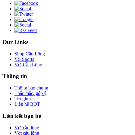
Our Links
Shop Cầu Lông
VS Sports
Vợt Cầu Lông
Thông tin
Thông báo chung
Thắc mắc, góp ý
Trợ giúp
Liên hệ BQT
Liên kết bạn bè
Vợt cầu lông
Vợt cầu lông