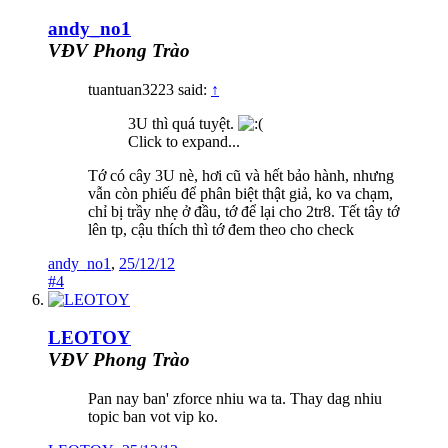
andy_no1
VĐV Phong Trào
tuantuan3223 said:
↑
3U thì quá tuyệt.
Click to expand...
Tớ có cây 3U nè, hơi cũ và hết bảo hành, nhưng
vẫn còn phiếu để phân biệt thật giả, ko va chạm,
chỉ bị trầy nhẹ ở đầu, tớ để lại cho 2tr8. Tết tây tớ
lên tp, cậu thích thì tớ đem theo cho check
andy_no1
,
25/12/12
#4
LEOTOY
VĐV Phong Trào
Pan nay ban' zforce nhiu wa ta. Thay dag nhiu
topic ban vot vip ko.