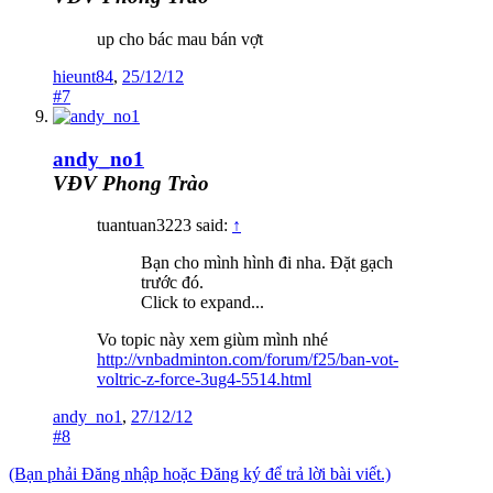
up cho bác mau bán vợt
hieunt84
,
25/12/12
#7
andy_no1
VĐV Phong Trào
tuantuan3223 said:
↑
Bạn cho mình hình đi nha. Đặt gạch
trước đó.
Click to expand...
Vo topic này xem giùm mình nhé
http://vnbadminton.com/forum/f25/ban-vot-
voltric-z-force-3ug4-5514.html
andy_no1
,
27/12/12
#8
(Bạn phải Đăng nhập hoặc Đăng ký để trả lời bài viết.)