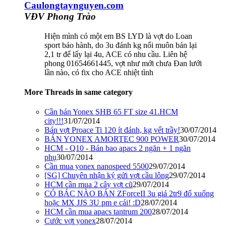
Caulongtaynguyen.com
VĐV Phong Trào
Hiện mình có một em BS LYD là vợt do Loan
sport bảo hành, do 3u đánh kg nổi muôn bán lại
2,1 tr để lấy lại 4u, ACE có nhu cầu. Liên hệ
phong 01654661445, vợt như mới chưa Đan lưới
lần nào, có fix cho ACE nhiệt tình
More Threads in same category
Cần bán Yonex SHB 65 FT size 41.HCM
city!!!
31/07/2014
Bán vợt Proace Ti 120 ít đánh, kg vết trầy!
30/07/2014
BÁN YONEX AMORTEC 900 POWER
30/07/2014
HCM - Q10 - Bán bao apacs 2 ngăn + 1 ngăn
phụ
30/07/2014
Cần mua yonex nanospeed 5500
29/07/2014
[SG] Chuyên nhận ký gửi vợt cầu lông
29/07/2014
HCM cần mua 2 cây vợt cũ
29/07/2014
CÓ BÁC NÀO BÁN ZForceII 3u giá 2tr9 đổ xuống
hoặc MX JJS 3U pm e cái! :D
28/07/2014
HCM cần mua apacs tantrum 200
28/07/2014
Cước vợt yonex
28/07/2014