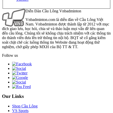
Diễn Đàn Cầu Lông Vnbadminton
Vnbadminton.com là diễn đàn về Cầu Lông Việt
Nam. Vnbadminton được thành lập từ 2012 với mục
đích giao lưu, học hỏi, chia sẻ và thảo luận mọi vấn đề liên quan
đến cầu lông. Chúng tôi sẽ không chịu trách nhiệm với các thông tin
do thành viên đưa lên trừ thông tin nội bộ. BQT sẽ cố gắng kiểm
soát chặt chẽ các luồng thông tin Website đang hoạt động thử
nghiệm, chờ giấy phép MXH của Bộ TT & TT.
Follow us
Our Links
Shop Cầu Lông
VS Sports