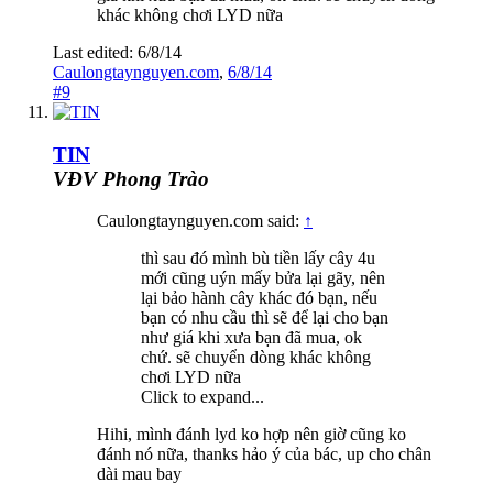
khác không chơi LYD nữa
Last edited:
6/8/14
Caulongtaynguyen.com
,
6/8/14
#9
TIN
VĐV Phong Trào
Caulongtaynguyen.com said:
↑
thì sau đó mình bù tiền lấy cây 4u
mới cũng uýn mấy bửa lại gãy, nên
lại bảo hành cây khác đó bạn, nếu
bạn có nhu cầu thì sẽ để lại cho bạn
như giá khi xưa bạn đã mua, ok
chứ. sẽ chuyển dòng khác không
chơi LYD nữa
Click to expand...
Hihi, mình đánh lyd ko hợp nên giờ cũng ko
đánh nó nữa, thanks hảo ý của bác, up cho chân
dài mau bay