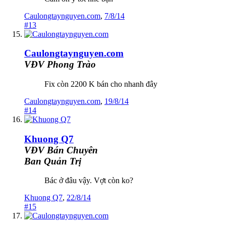
Caulongtaynguyen.com
,
7/8/14
#13
Caulongtaynguyen.com
VĐV Phong Trào
Fix còn 2200 K bán cho nhanh đây
Caulongtaynguyen.com
,
19/8/14
#14
Khuong Q7
VĐV Bán Chuyên
Ban Quản Trị
Bác ở đâu vậy. Vợt còn ko?
Khuong Q7
,
22/8/14
#15