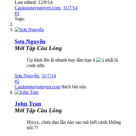
Last edited:
12/9/14
Caulongtaynguyen.com
,
31/7/14
#1
Tags:
Sơn Nguyễn
Mới Tập Cầu Lông
Úp hình lên là nhanh bay lắm bạn à
nhất là
code nữa
Sơn Nguyễn
,
31/7/14
#2
Caulongtaynguyen.com
thích bài này.
John Tran
Mới Tập Cầu Lông
Hixxx, chưa đan lần nào sao mà biết oánh không
nổi ??