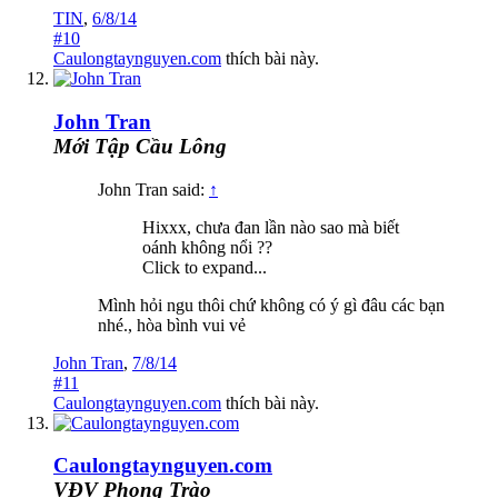
TIN
,
6/8/14
#10
Caulongtaynguyen.com
thích bài này.
John Tran
Mới Tập Cầu Lông
John Tran said:
↑
Hixxx, chưa đan lần nào sao mà biết
oánh không nổi ??
Click to expand...
Mình hỏi ngu thôi chứ không có ý gì đâu các bạn
nhé., hòa bình vui vẻ
John Tran
,
7/8/14
#11
Caulongtaynguyen.com
thích bài này.
Caulongtaynguyen.com
VĐV Phong Trào