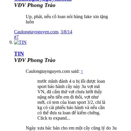
VĐV Phong Trào
Up, phát, nếu cô loan nói hàng fake xin tặng
luôn
Caulongtaynguyen.com
,
3/8/14
#7
TIN
VĐV Phong Trào
Caulongtaynguyen.com said:
↑
trước mình đánh 4 u bị lỗi được loan
sport bảo hành cây này 3u vợt mã
VN, đã cẩm thử vợt chưa lưới thấy
nặng nên tiễn em đi thôi, vợt như
mới, có tem của loan sport 3/2, chỉ là
kg có cái phiếu bảo hành và nếu cần
có thể đưa ra loan để kiểm chứng.
Click to expand...
Ngày xưa bác bán cho em một cây cũng lý do 3u