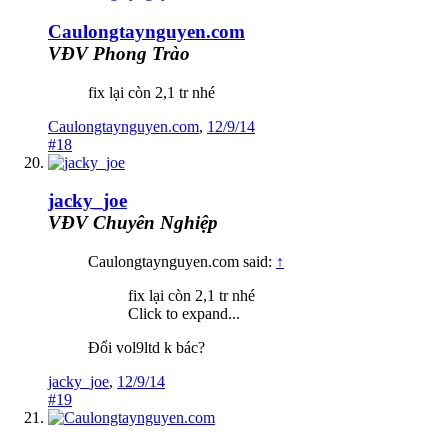
Caulongtaynguyen.com
VĐV Phong Trào
fix lại còn 2,1 tr nhé
Caulongtaynguyen.com
,
12/9/14
#18
jacky_joe
VĐV Chuyên Nghiệp
Caulongtaynguyen.com said:
↑
fix lại còn 2,1 tr nhé
Click to expand...
Đổi vol9ltd k bác?
jacky_joe
,
12/9/14
#19