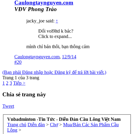
Caulongtaynguyen.com
VĐV Phong Trào
jacky_joe said:
↑
Đổi vol9ltd k bác?
Click to expand...
mình chỉ bán thôi, bạn thông cảm
Caulongtaynguyen.com
,
12/9/14
#20
(Bạn phải Đăng nhập hoặc Đăng ký để trả lời bài viết.)
Trang 1 của 3 trang
1
2
3
Tiếp >
Chia sẻ trang này
Tweet
Vnbadminton -Tin Tức - Diễn Đàn Cầu Lông Việt Nam
Trang chủ
Diễn đàn
>
Chợ
>
Mua/Bán Các Sản Phẩm Cầu
Lông
>