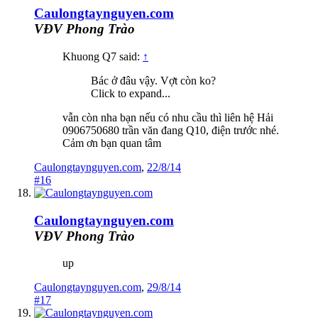
Caulongtaynguyen.com
VĐV Phong Trào
Khuong Q7 said:
↑
Bác ở đâu vậy. Vợt còn ko?
Click to expand...
vẫn còn nha bạn nếu có nhu cầu thì liên hệ Hải
0906750680 trần văn đang Q10, điện trước nhé.
Cảm ơn bạn quan tâm
Caulongtaynguyen.com
,
22/8/14
#16
Caulongtaynguyen.com
VĐV Phong Trào
up
Caulongtaynguyen.com
,
29/8/14
#17