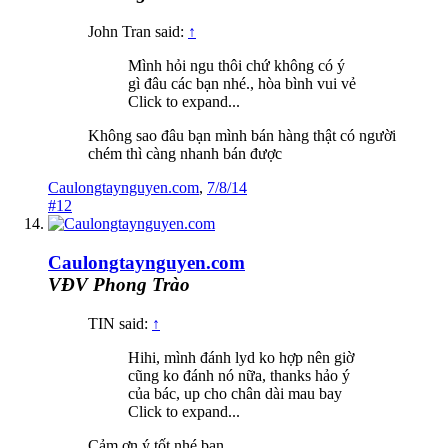
John Tran said:
↑
Mình hỏi ngu thôi chứ không có ý
gì đâu các bạn nhé., hòa bình vui vẻ
Click to expand...
Không sao đâu bạn mình bán hàng thật có người
chém thì càng nhanh bán được
Caulongtaynguyen.com
,
7/8/14
#12
Caulongtaynguyen.com
VĐV Phong Trào
TIN said:
↑
Hihi, mình đánh lyd ko hợp nên giờ
cũng ko đánh nó nữa, thanks hảo ý
của bác, up cho chân dài mau bay
Click to expand...
Cảm ơn ý tốt nhé bạn