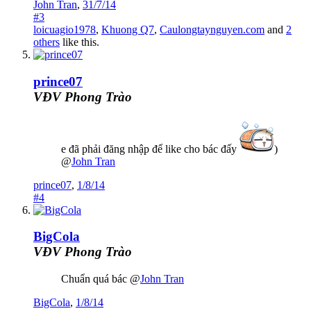
John Tran
,
31/7/14
#3
loicuagio1978
,
Khuong Q7
,
Caulongtaynguyen.com
and
2
others
like this.
prince07
VĐV Phong Trào
e đã phải đăng nhập để like cho bác đấy
)
@
John Tran
prince07
,
1/8/14
#4
BigCola
VĐV Phong Trào
Chuẩn quá bác @
John Tran
BigCola
,
1/8/14