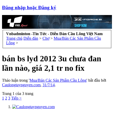
Đăng nhập hoặc Đăng ký
Vnbadminton -Tin Tức - Diễn Đàn Cầu Lông Việt Nam
Trang chủ
Diễn đàn
>
Chợ
>
Mua/Bán Các Sản Phẩm Cầu
Lông
>
bán bs lyd 2012 3u chưa đan
lần nào, giá 2,1 tr no fix
Thảo luận trong '
Mua/Bán Các Sản Phẩm Cầu Lông
' bắt đầu bởi
Caulongtaynguyen.com
,
31/7/14
.
Trang 1 của 3 trang
1
2
3
Tiếp >