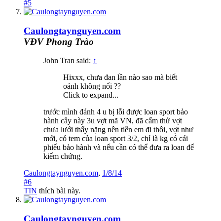
#5
Caulongtaynguyen.com
VĐV Phong Trào
John Tran said:
↑
Hixxx, chưa đan lần nào sao mà biết
oánh không nổi ??
Click to expand...
trước mình đánh 4 u bị lỗi được loan sport bảo
hành cây này 3u vợt mã VN, đã cẩm thử vợt
chưa lưới thấy nặng nên tiễn em đi thôi, vợt như
mới, có tem của loan sport 3/2, chỉ là kg có cái
phiếu bảo hành và nếu cần có thể đưa ra loan để
kiểm chứng.
Caulongtaynguyen.com
,
1/8/14
#6
TIN
thích bài này.
Caulongtaynguyen.com