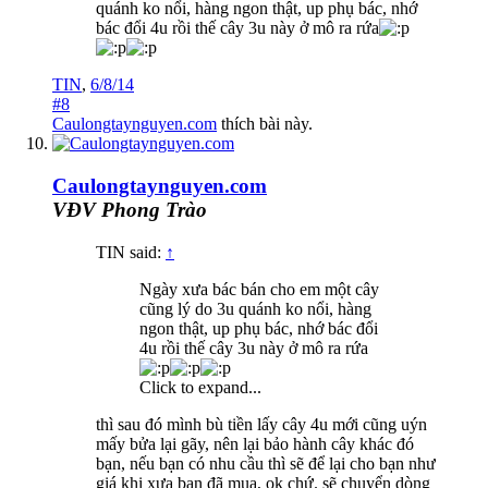
quánh ko nổi, hàng ngon thật, up phụ bác, nhớ
bác đổi 4u rồi thế cây 3u này ở mô ra rứa
TIN
,
6/8/14
#8
Caulongtaynguyen.com
thích bài này.
Caulongtaynguyen.com
VĐV Phong Trào
TIN said:
↑
Ngày xưa bác bán cho em một cây
cũng lý do 3u quánh ko nổi, hàng
ngon thật, up phụ bác, nhớ bác đổi
4u rồi thế cây 3u này ở mô ra rứa
Click to expand...
thì sau đó mình bù tiền lấy cây 4u mới cũng uýn
mấy bửa lại gãy, nên lại bảo hành cây khác đó
bạn, nếu bạn có nhu cầu thì sẽ để lại cho bạn như
giá khi xưa bạn đã mua, ok chứ. sẽ chuyển dòng