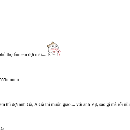
hú thọ làm em đợi mãi....
hiiiiiiiiii
m thì đợi anh Gà, A Gà thì muốn giao.... với anh Vịt, sao gì mà rối nù
ệt .