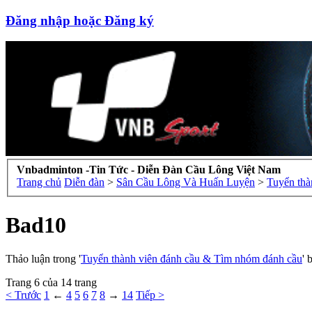
Đăng nhập hoặc Đăng ký
Vnbadminton -Tin Tức - Diễn Đàn Cầu Lông Việt Nam
Trang chủ
Diễn đàn
>
Sân Cầu Lông Và Huấn Luyện
>
Tuyển thà
Bad10
Thảo luận trong '
Tuyển thành viên đánh cầu & Tìm nhóm đánh cầu
' 
Trang 6 của 14 trang
< Trước
1
←
4
5
6
7
8
→
14
Tiếp >