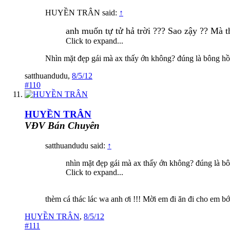
HUYỀN TRÂN said:
↑
anh muốn tự tử hả trời ??? Sao zậy ?? Mà t
Click to expand...
Nhìn mặt đẹp gái mà ax thấy ớn không? đúng là bông h
satthuandudu
,
8/5/12
#110
HUYỀN TRÂN
VĐV Bán Chuyên
satthuandudu said:
↑
nhìn mặt đẹp gái mà ax thấy ớn không? đúng là bô
Click to expand...
thèm cá thác lác wa anh ơi !!! Mời em đi ăn đi cho em bớ
HUYỀN TRÂN
,
8/5/12
#111