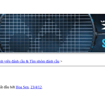
nh viên đánh cầu & Tìm nhóm đánh cầu
>
bắt đầu bởi
Hoa Sen
,
23/4/12
.