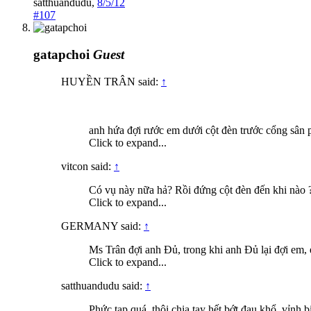
satthuandudu
,
8/5/12
#107
gatapchoi
Guest
HUYỀN TRÂN said:
↑
anh hứa đợi rước em dưới cột đèn trước cổng sân p
Click to expand...
vitcon said:
↑
Có vụ này nữa hả? Rồi đứng cột đèn đến khi nào ???
Click to expand...
GERMANY said:
↑
Ms Trân đợi anh Đủ, trong khi anh Đủ lại đợi em, e
Click to expand...
satthuandudu said:
↑
Phức tạp quá, thôi chia tay hết bớt đau khổ, vỉnh bi