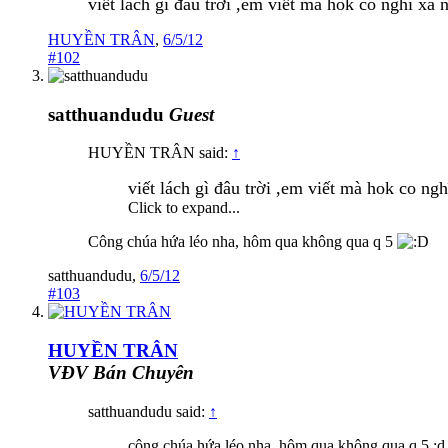
viết lách gì đâu trời ,em viết mà hok co nghĩ xa 
HUYỀN TRÂN
,
6/5/12
#102
satthuandudu
Guest
HUYỀN TRÂN said:
↑
viết lách gì đâu trời ,em viết mà hok co ngh
Click to expand...
Công chúa hứa léo nha, hôm qua không qua q 5
satthuandudu
,
6/5/12
#103
HUYỀN TRÂN
VĐV Bán Chuyên
satthuandudu said:
↑
công chúa hứa léo nha, hôm qua không qua q 5 :d