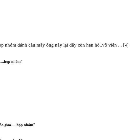
[-(
 họp nhóm đánh cầu.mấy ông này lại đây còn hẹn hò..vô viên ...
.....họp nhóm"
ào giao......họp nhóm"