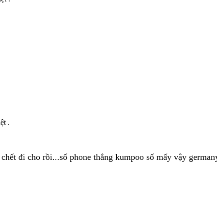
ệt .
i chết đi cho rồi...số phone thắng kumpoo số mấy vậy german