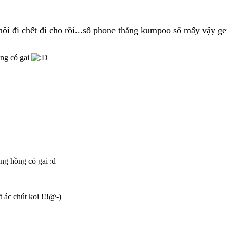
hôi đi chết đi cho rồi...số phone thắng kumpoo số mấy vậy g
ồng có gai
ng hồng có gai :d
t ác chút koi !!!@-)