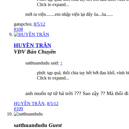
Click to expand...
mới ra viện........em nhập viện lại đây òa...òa......
gatapchoi
,
8/5/12
#108
HUYỀN TRÂN
VĐV Bán Chuyên
satthuandudu said:
↑
phức tạp quá, thôi chia tay hết bớt đau khổ, vỉnh bi
Click to expand...
anh muốn tự tử hả trời ??? Sao zậy ?? Mà thôi đ
HUYỀN TRÂN
,
8/5/12
#109
satthuandudu
Guest