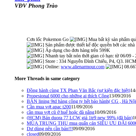
VĐV Phong Trào
Cơn lốc Pokemon Go
Mua bất kỳ sản phẩm quâ
Sản phẩm được thiết kế độc quyền bởi các nh
Áp dụng cho đơn hàng trên 599K
Nhanh tay bắt nón thời gian có hạn: từ 06/09 
Store : 334 Nguyễn Đình Chiểu, P4, Q3. HC
Online:
www.alienarmour.com
08.66
More Threads in same category
Đồng hành cùng TX Phan Văn Bắc (sự kiện đặc biệt)
14
Propesional 6000 cho những ai thích Công
13/09/2016
BÁN lining 9td hàng công ty hết bảo hành( CG , Hà Nội
Cần mua vợt apac t200
11/09/2016
cần mua vợt cũ ở huế hoặc đà nẵng
10/09/2016
(HCM) Bán duora 77 LCW giá 1tr9 new 99% (đã bán)
1
MÙA TRUNG THU mua quấn cán SIÊU ƯU ĐÃI 6000
Dư dùng nên cần bán!!!
09/09/2016
closed
09/09/2016