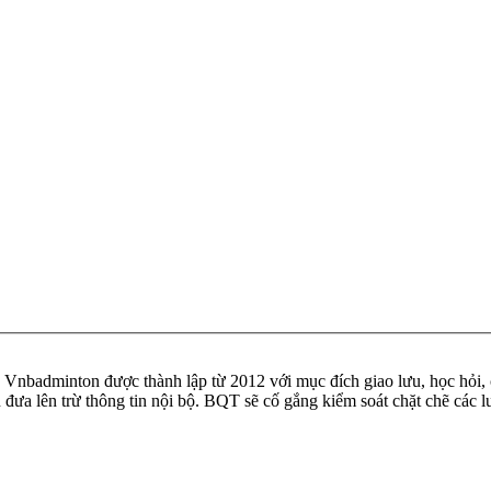
badminton được thành lập từ 2012 với mục đích giao lưu, học hỏi, ch
n đưa lên trừ thông tin nội bộ. BQT sẽ cố gắng kiểm soát chặt chẽ các