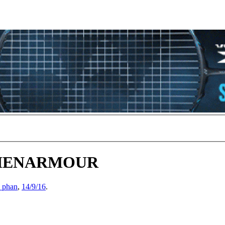
ALIENARMOUR
_phan
,
14/9/16
.