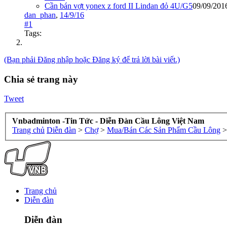
Cần bán vợt yonex z ford II Lindan đỏ 4U/G5
09/09/201
dan_phan
,
14/9/16
#1
Tags:
(Bạn phải Đăng nhập hoặc Đăng ký để trả lời bài viết.)
Chia sẻ trang này
Tweet
Vnbadminton -Tin Tức - Diễn Đàn Cầu Lông Việt Nam
Trang chủ
Diễn đàn
>
Chợ
>
Mua/Bán Các Sản Phẩm Cầu Lông
>
Trang chủ
Diễn đàn
Diễn đàn