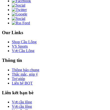
Our Links
Shop Cầu Lông
VS Sports
Vợt Cầu Lông
Thông tin
Thông báo chung
Thắc mắc, góp ý
Trợ giúp
Liên hệ BQT
Liên kết bạn bè
Vợt cầu lông
Vợt cầu lông