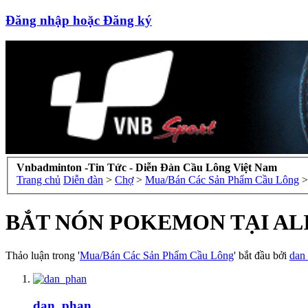
Đăng nhập hoặc Đăng ký
Vnbadminton -Tin Tức - Diễn Đàn Cầu Lông Việt Nam
Trang chủ
Diễn đàn
>
Chợ
>
Mua/Bán Các Sản Phẩm Cầu Lông
>
BẮT NÓN POKEMON TẠI 
Thảo luận trong '
Mua/Bán Các Sản Phẩm Cầu Lông
' bắt đầu bởi
dan
dan_phan