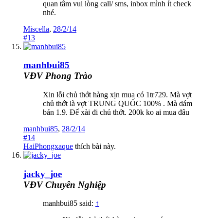
quan tâm vui lòng call/ sms, inbox mình ít check
nhé.
Miscella
,
28/2/14
#13
manhbui85
VĐV Phong Trào
Xin lỗi chủ thớt hàng xịn mua có 1tr729. Mà vợt
chủ thớt là vợt TRUNG QUỐC 100% . Mà dám
bán 1.9. Để xài đi chủ thớt. 200k ko ai mua đâu
manhbui85
,
28/2/14
#14
HaiPhongxaque
thích bài này.
jacky_joe
VĐV Chuyên Nghiệp
manhbui85 said:
↑