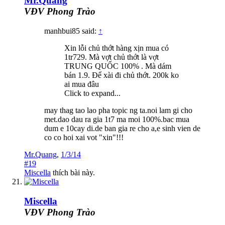
Mr.Quang
VĐV Phong Trào
manhbui85 said:
↑
Xin lỗi chủ thớt hàng xịn mua có
1tr729. Mà vợt chủ thớt là vợt
TRUNG QUỐC 100% . Mà dám
bán 1.9. Để xài đi chủ thớt. 200k ko
ai mua đâu
Click to expand...
may thag tao lao pha topic ng ta.noi lam gi cho
met.dao dau ra gia 1t7 ma moi 100%.bac mua
dum e 10cay di.de ban gia re cho a,e sinh vien de
co co hoi xai vot "xin"!!!
Mr.Quang
,
1/3/14
#19
Miscella
thích bài này.
Miscella
VĐV Phong Trào