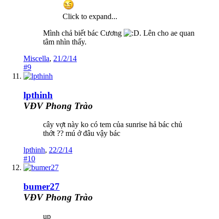
Click to expand...
Mình chả biết bác Cương
. Lên cho ae quan
tâm nhìn thấy.
Miscella
,
21/2/14
#9
lpthinh
VĐV Phong Trào
cây vợt này ko có tem của sunrise hả bác chủ
thớt ?? mú ở đâu vậy bác
lpthinh
,
22/2/14
#10
bumer27
VĐV Phong Trào
up