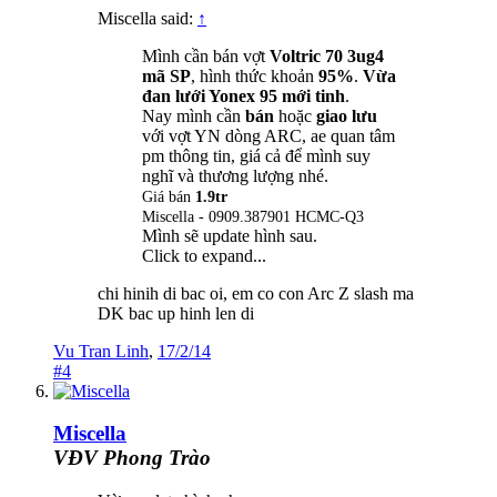
Miscella said:
↑
Mình cần bán vợt
Voltric 70 3ug4
mã SP
, hình thức khoản
95%
.
Vừa
đan lưới Yonex 95 mới tinh
.
Nay mình cần
bán
hoặc
giao lưu
với vợt YN dòng ARC, ae quan tâm
pm thông tin, giá cả để mình suy
nghĩ và thương lượng nhé.
Giá bán
1.9tr
Miscella - 0909.387901 HCMC-Q3
Mình sẽ update hình sau.
Click to expand...
chi hinih di bac oi, em co con Arc Z slash ma
DK bac up hinh len di
Vu Tran Linh
,
17/2/14
#4
Miscella
VĐV Phong Trào