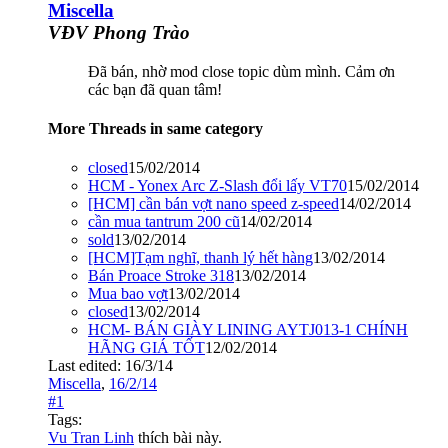
Miscella
VĐV Phong Trào
Đã bán, nhờ mod close topic dùm mình. Cảm ơn
các bạn đã quan tâm!
More Threads in same category
closed
15/02/2014
HCM - Yonex Arc Z-Slash đổi lấy VT70
15/02/2014
[HCM] cần bán vợt nano speed z-speed
14/02/2014
cần mua tantrum 200 cũ
14/02/2014
sold
13/02/2014
[HCM]Tạm nghĩ, thanh lý hết hàng
13/02/2014
Bán Proace Stroke 318
13/02/2014
Mua bao vợt
13/02/2014
closed
13/02/2014
HCM- BÁN GIÀY LINING AYTJ013-1 CHÍNH
HÃNG GIÁ TỐT
12/02/2014
Last edited:
16/3/14
Miscella
,
16/2/14
#1
Tags:
Vu Tran Linh
thích bài này.