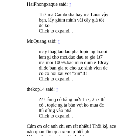
HaiPhongxaque said:
↑
1tr7 mã Cambodia hay mã Laos vậy
bạn, lấy giùm mình vài cây giá tốt
đc ko
Click to expand...
Mr.Quang said:
↑
may thag tao lao pha topic ng ta.noi
lam gi cho met.dao dau ra gia 1t7
ma moi 100%.bac mua dum e 10cay
di.de ban gia re cho a,e sinh vien de
co co hoi xai vot "xin"!!!
Click to expand...
thekop14 said:
↑
??? làm j có hàng mới 1tr7, 2tr7 thì
có , topic ng ta bán vợt ko mua đc
thì đừng vào phá.
Click to expand...
Cám ơn các anh chị em rất nhiều! Thôi kệ, ace
nào quan tâm qua xem tự biết ạh.