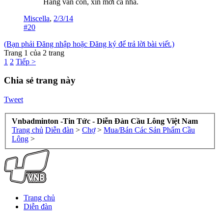
Hàng vẫn còn, xin mời cả nhà.
Miscella
,
2/3/14
#20
(Bạn phải Đăng nhập hoặc Đăng ký để trả lời bài viết.)
Trang 1 của 2 trang
1
2
Tiếp >
Chia sẻ trang này
Tweet
Vnbadminton -Tin Tức - Diễn Đàn Cầu Lông Việt Nam
Trang chủ
Diễn đàn
>
Chợ
>
Mua/Bán Các Sản Phẩm Cầu
Lông
>
Trang chủ
Diễn đàn