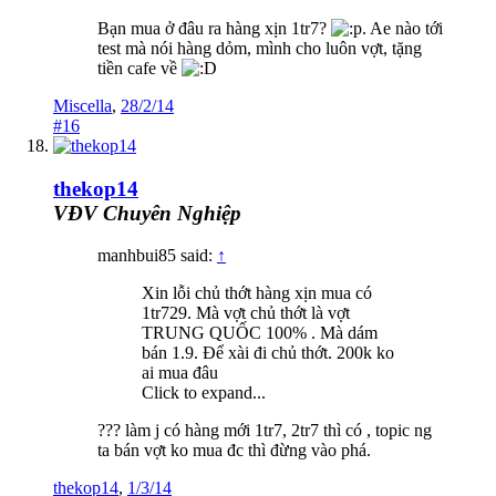
Bạn mua ở đâu ra hàng xịn 1tr7?
. Ae nào tới
test mà nói hàng dỏm, mình cho luôn vợt, tặng
tiền cafe về
Miscella
,
28/2/14
#16
thekop14
VĐV Chuyên Nghiệp
manhbui85 said:
↑
Xin lỗi chủ thớt hàng xịn mua có
1tr729. Mà vợt chủ thớt là vợt
TRUNG QUỐC 100% . Mà dám
bán 1.9. Để xài đi chủ thớt. 200k ko
ai mua đâu
Click to expand...
??? làm j có hàng mới 1tr7, 2tr7 thì có , topic ng
ta bán vợt ko mua đc thì đừng vào phá.
thekop14
,
1/3/14