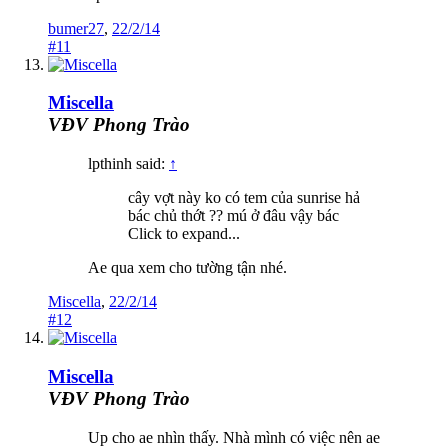
bumer27
,
22/2/14
#11
Miscella
VĐV Phong Trào
lpthinh said:
↑
cây vợt này ko có tem của sunrise hả
bác chủ thớt ?? mú ở đâu vậy bác
Click to expand...
Ae qua xem cho tường tận nhé.
Miscella
,
22/2/14
#12
Miscella
VĐV Phong Trào
Up cho ae nhìn thấy. Nhà mình có việc nên ae