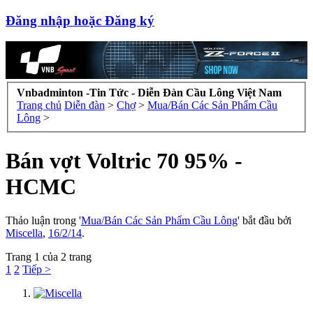
Đăng nhập hoặc Đăng ký
Vnbadminton -Tin Tức - Diễn Đàn Cầu Lông Việt Nam
Trang chủ
Diễn đàn
>
Chợ
>
Mua/Bán Các Sản Phẩm Cầu
Lông
>
Bán vợt Voltric 70 95% -
HCMC
Thảo luận trong '
Mua/Bán Các Sản Phẩm Cầu Lông
' bắt đầu bởi
Miscella
,
16/2/14
.
Trang 1 của 2 trang
1
2
Tiếp >