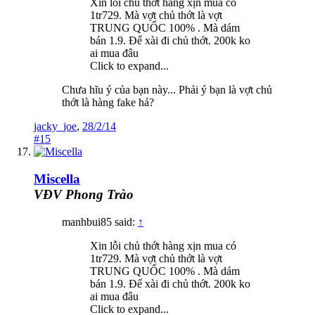
Xin lỗi chủ thớt hàng xịn mua có
1tr729. Mà vợt chủ thớt là vợt
TRUNG QUỐC 100% . Mà dám
bán 1.9. Để xài đi chủ thớt. 200k ko
ai mua đâu
Click to expand...
Chưa hĩu ý của bạn này... Phải ý bạn là vợt chủ
thớt là hàng fake hả?
jacky_joe
,
28/2/14
#15
Miscella
VĐV Phong Trào
manhbui85 said:
↑
Xin lỗi chủ thớt hàng xịn mua có
1tr729. Mà vợt chủ thớt là vợt
TRUNG QUỐC 100% . Mà dám
bán 1.9. Để xài đi chủ thớt. 200k ko
ai mua đâu
Click to expand...