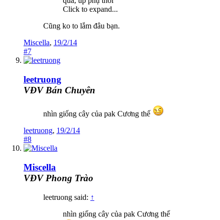
quá, up phụ thôi
Click to expand...
Cũng ko to lắm đâu bạn.
Miscella
,
19/2/14
#7
leetruong
VĐV Bán Chuyên
nhìn giống cây của pak Cương thế
leetruong
,
19/2/14
#8
Miscella
VĐV Phong Trào
leetruong said:
↑
nhìn giống cây của pak Cương thế