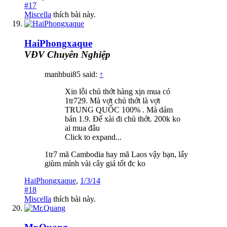
#17
Miscella
thích bài này.
HaiPhongxaque
VĐV Chuyên Nghiệp
manhbui85 said:
↑
Xin lỗi chủ thớt hàng xịn mua có
1tr729. Mà vợt chủ thớt là vợt
TRUNG QUỐC 100% . Mà dám
bán 1.9. Để xài đi chủ thớt. 200k ko
ai mua đâu
Click to expand...
1tr7 mã Cambodia hay mã Laos vậy bạn, lấy
giùm mình vài cây giá tốt đc ko
HaiPhongxaque
,
1/3/14
#18
Miscella
thích bài này.