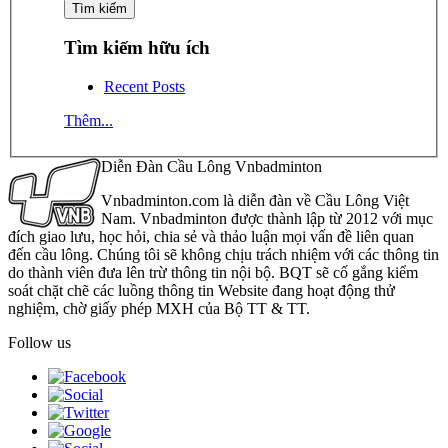
Tìm kiếm hữu ích
Recent Posts
Thêm...
Diễn Đàn Cầu Lông Vnbadminton
Vnbadminton.com là diễn đàn về Cầu Lông Việt
Nam. Vnbadminton được thành lập từ 2012 với mục
đích giao lưu, học hỏi, chia sẻ và thảo luận mọi vấn đề liên quan
đến cầu lông. Chúng tôi sẽ không chịu trách nhiệm với các thông tin
do thành viên đưa lên trừ thông tin nội bộ. BQT sẽ cố gắng kiểm
soát chặt chẽ các luồng thông tin Website đang hoạt động thử
nghiệm, chờ giấy phép MXH của Bộ TT & TT.
Follow us