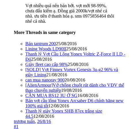
Vợt nhiều quá nên bán bớt. vợt mới 98-99%,
chưa đấu kiếm ạ. Đồng giá 2000k/vợt nhé cả
nhà. ưu tiên ở thanh hóa ạ. sms 0975856464 thôi
nhé cả nhà.
More Threads in same category
Bán tantrum 200
25/08/2016
Lining Woods LD90II
25/08/2016
Thanh lý Vợt Cầu Lông Yonex Voltric Z-Force II LD -
Đỏ
25/08/2016
Giày fleet cao cấp 98%
25/08/2016
[SOLD] Vợt Finnex Vortex Genesis 3u-g2 96% và
giày Lining
21/08/2016
can mua nanoray 900
20/08/2016
[AlienArmour]Vớ chống chuột rút dành cho VĐV thể
thao chuyên nghiệp
19/08/2016
CẦN MUA BS12 3U Ở SG
16/08/2016
Bán vợt cầu lông Yonex Arcsaber D6 chính hãng new
100% giá tốt
12/08/2016
Thanh lý giày Yonex SHB 87ex trắng size
44.5
12/08/2016
trương tuấn
,
26/8/16
#1