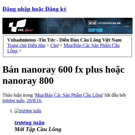
Đăng nhập hoặc Đăng ký
Vnbadminton -Tin Tức - Diễn Đàn Cầu Lông Việt Nam
Trang chủ
Diễn đàn
>
Chợ
>
Mua/Bán Các Sản Phẩm Cầu
Lông
>
Bán nanoray 600 fx plus hoặc
nanoray 800
Thảo luận trong '
Mua/Bán Các Sản Phẩm Cầu Lông
' bắt đầu bởi
trương tuấn
,
26/8/16
.
trương tuấn
Mới Tập Cầu Lông