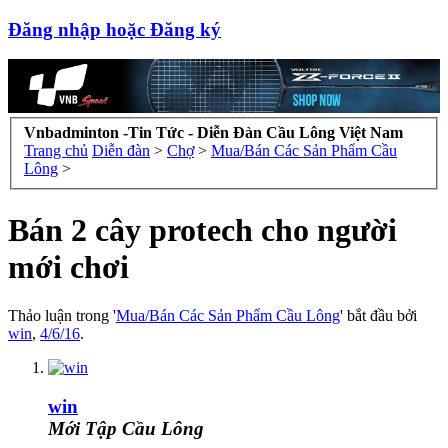
Đăng nhập hoặc Đăng ký
Vnbadminton -Tin Tức - Diễn Đàn Cầu Lông Việt Nam
Trang chủ
Diễn đàn
>
Chợ
>
Mua/Bán Các Sản Phẩm Cầu
Lông
>
Bán 2 cây protech cho người
mới chơi
Thảo luận trong '
Mua/Bán Các Sản Phẩm Cầu Lông
' bắt đầu bởi
win
,
4/6/16
.
win
Mới Tập Cầu Lông