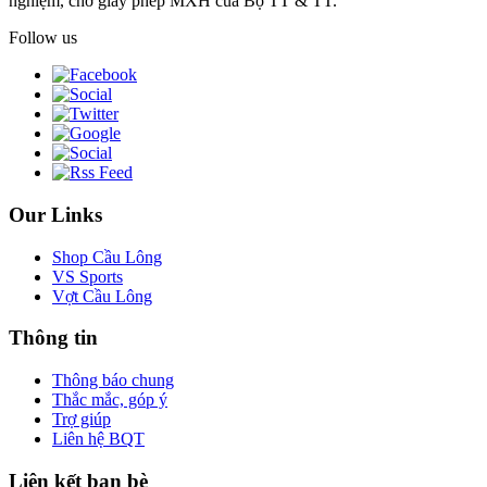
nghiệm, chờ giấy phép MXH của Bộ TT & TT.
Follow us
Our Links
Shop Cầu Lông
VS Sports
Vợt Cầu Lông
Thông tin
Thông báo chung
Thắc mắc, góp ý
Trợ giúp
Liên hệ BQT
Liên kết bạn bè