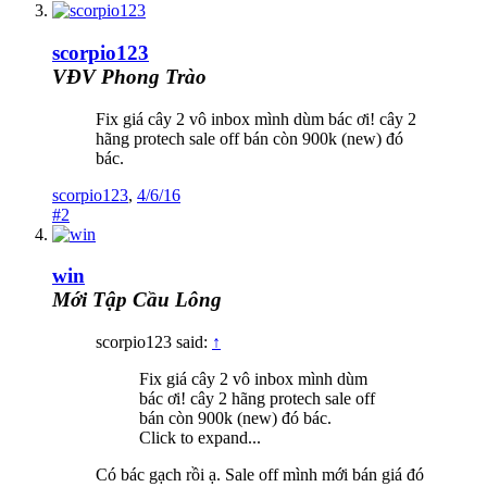
scorpio123
VĐV Phong Trào
Fix giá cây 2 vô inbox mình dùm bác ơi! cây 2
hãng protech sale off bán còn 900k (new) đó
bác.
scorpio123
,
4/6/16
#2
win
Mới Tập Cầu Lông
scorpio123 said:
↑
Fix giá cây 2 vô inbox mình dùm
bác ơi! cây 2 hãng protech sale off
bán còn 900k (new) đó bác.
Click to expand...
Có bác gạch rồi ạ. Sale off mình mới bán giá đó