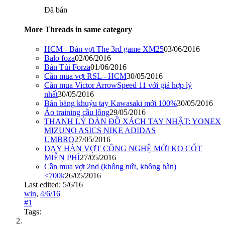
Đã bán
More Threads in same category
HCM - Bán vợt The 3rd game XM25
03/06/2016
Balo foza
02/06/2016
Bán Túi Forza
01/06/2016
Cần mua vợt RSL - HCM
30/05/2016
Cần mua Victor ArrowSpeed 11 với giá hợp lý
nhất
30/05/2016
Bán băng khuỷu tay Kawasaki mới 100%
30/05/2016
Áo training cầu lông
29/05/2016
THANH LÝ DÀN ĐỒ XÁCH TAY NHẬT: YONEX
MIZUNO ASICS NIKE ADIDAS
UMBRO
27/05/2016
DẠY HÀN VỢT CÔNG NGHỆ MỚI KO CỐT
MIỄN PHÍ
27/05/2016
Cần mua vợt 2nd (không nứt, không hàn)
<700k
26/05/2016
Last edited:
5/6/16
win
,
4/6/16
#1
Tags: